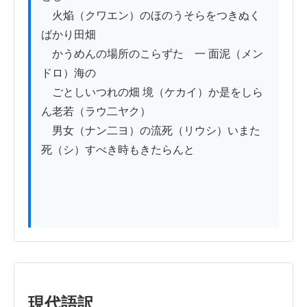
　火焔（クワエン）のほのうそらをつきぬく
ばかり田畑

　かうめんの場所のこらずたゞ一 面泥（メン
ドロ）海の

　ごとしいつれの畑 境（ケカイ）か是をしら
ん老若（ラウ二ヤク）

　男女（ナン二ヨ）の流死（リウシ）いまた
死（シ）すべき時もきたらんと

現代語訳