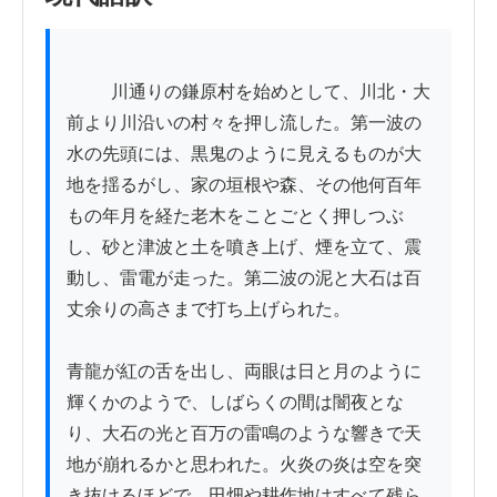
          川通りの鎌原村を始めとして、川北・大
前より川沿いの村々を押し流した。第一波の
水の先頭には、黒鬼のように見えるものが大
地を揺るがし、家の垣根や森、その他何百年
もの年月を経た老木をことごとく押しつぶ
し、砂と津波と土を噴き上げ、煙を立て、震
動し、雷電が走った。第二波の泥と大石は百
丈余りの高さまで打ち上げられた。

青龍が紅の舌を出し、両眼は日と月のように
輝くかのようで、しばらくの間は闇夜とな
り、大石の光と百万の雷鳴のような響きで天
地が崩れるかと思われた。火炎の炎は空を突
き抜けるほどで、田畑や耕作地はすべて残ら