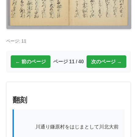
ページ: 11
← 前のページ
ページ 11 / 40
次のページ →
翻刻
          　川通り鎌原村をはじまとして川北大前
ゟ　
