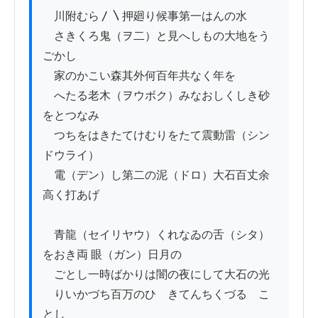
　川附むら〳〵押廻り候事第一はんの水

　さきくろ鬼（ヲ二）と見へしもの大地をう
ごかし

　家のかこい森其外何百年共なく年を

　へたる老木（ヲウボク）みなおしくしき砂
をとつなみ

　つちをはきたてけむりをたて震動雷（シン
ドウライ）

　電（デン）し第二の泥（ドロ）大石百丈余
高く打あげ

　青龍（セイリヤウ）くれなゐの舌（シタ）
をおき両 眼（ガン）日月の

　ごとし一時ばかりは闇の夜にして大石の光

　りいかづち百万のひゞきてんちくづるゝこ
とし
