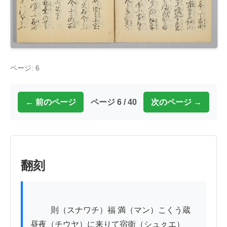
ページ: 6
← 前のページ
ページ 6 / 40
次のページ →
翻刻
          則（スナワチ）福 満（マン）こくう蔵 
昼夜（チウヤ）に来りて宿衛（シュㇰエ）
