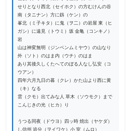
せりとなり西北（セイホク）の方むけんの谷
南（タニナン）方に釼（ケン）の

峯北（ミ子キタ）に鬼（ヲ二）の岩屋 東（ヒ
ガシ）に遠見（トウミ）坂 金亀（コンキノ）
岩

山は神変無明（ジンベンムミヤウ）の山なり
外（ソト）のはま内（ウチ）のはま

あり其後久しくたへてのぼる人なし弘安（コ
ウアン）

四年六月九日の暮（クレ）かた山より西に黄
（キ）なる

雲（クモ）出てみな人 草木（ソウモク）まで
こんじきの光（ヒカ）り

うつる同夜（ドウヨ）四ッ時 焼出（ヤケダ）
し信州 追分（ヲイワケ）小 室（ムロ）
