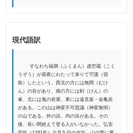
現代語訳
          すなわち福満（ふくまん）虚空蔵（こく
うぞう）が昼夜にわたって来りて守護（宿
衛）したという。西北の方には無間（むけ
ん）の谷があり、南の方には剣（けん）の
峯、北には鬼の岩屋、東には遠見坂・金亀岩
がある。この山は神変不可思議（神変無明）
の山である。外の浜、内の浜がある。その
後、長い間絶えて登る人がいなかった。弘安
四年（1281年）六月九日の夕方、山の西に黄