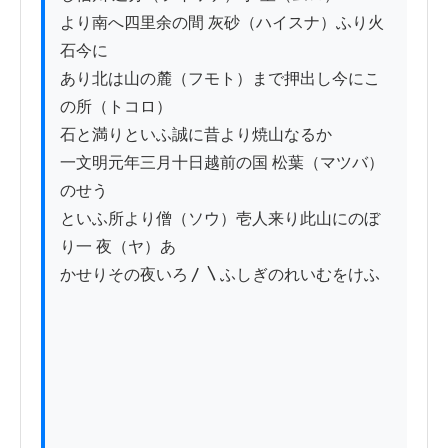
より南へ四里余の間 灰砂（ハイスナ）ふり火
石今に

あり北は山の麓（フモト）まで押出し今にこ
の所（トコロ）

石と満りといふ誠に昔より焼山なるか

一文明元年三月十日越前の国 松葉（マツバ）
のせう

といふ所より僧（ソウ）壱人来り此山にのぼ
り一 夜（ヤ）あ

かせりその夜いろ〳〵ふしぎのれいむをけふ
