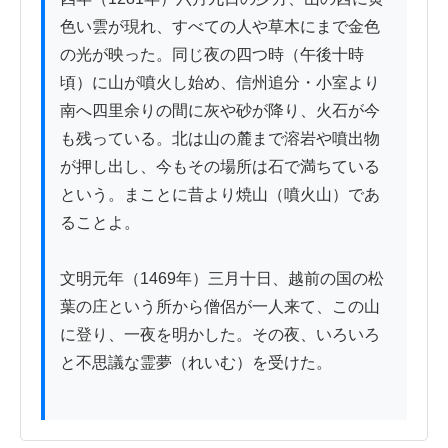
色い雲が現れ、すべての人や草木にまで金色
の光が映った。同じ夜の四つ時（午後十時
頃）に山が噴火し始め、信州追分・小室より
南へ四里余りの間に灰や砂が降り、火石が今
も残っている。北は山の麓まで溶岩や噴出物
が押し出し、今もその場所は石で満ちている
という。まことに昔より焼山（噴火山）であ
ることよ。

文明元年（1469年）三月十日、越前の国の松
葉の庄という所から僧侶が一人来て、この山
に登り、一夜を明かした。その夜、いろいろ
と不思議な霊夢（れいむ）を受けた。
