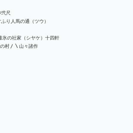
弐尺

ふり人馬の通（ツウ）

碓氷の社家（シヤケ）十四軒

の村〳〵山々諸作
