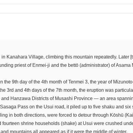
unding priest of Enmei-ji and the bettō (administrator) of Asama M
on the 9th day of the 4th month of Tenmei 3, the year of Mizunoto
the 3rd and 4th days of the 7th month, the eruption was particul
and Hanzawa Districts of Musashi Province — an area spanning 
Sasaga Pass on the Usui road, it piled up to five shaku and six 
ing in both directions, were forced to detour through Kōshū (Kai
d fourteen shrine households (shake) at Usui were crushed under
and mountains all appeared as if it were the middle of winter.
