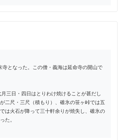
七月三日・四日はとりわけ焼けることが甚だし
が二尺・三尺（積もり）、碓氷の笹ヶ峠では五
では火石が降って三十軒余りが焼失し、碓氷の
った。
