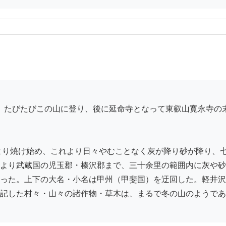
日より焼け始め、これより日々やむことなく灰が降り砂が降り、
より武蔵国の児玉郡・榛沢郡まで、三十余里の範囲内に灰や砂
った。上下の大名・小名は甲州（甲斐国）を迂回した。軽井沢
記した村々・山々の諸作物・草木は、まるで冬の山のようであ