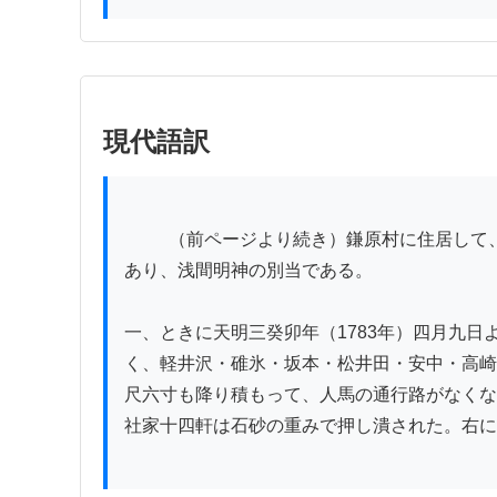
現代語訳
          （前ページより続き）鎌原村に住居して、たびたびこの山に登り、後に延命寺となって東叡山寛永寺の末寺となった。この僧・義海は延命寺の開山で
あり、浅間明神の別当である。

一、ときに天明三癸卯年（1783年）四月九
く、軽井沢・碓氷・坂本・松井田・安中・高崎
尺六寸も降り積もって、人馬の通行路がなくな
社家十四軒は石砂の重みで押し潰された。右に