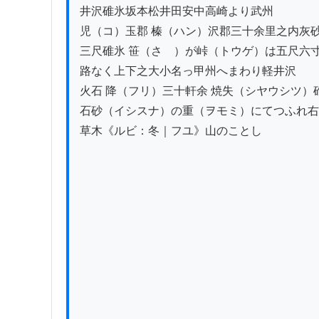
井沢碓氷坂本松井田安中高崎より武州

児（コ）玉郡 榛（ハン）沢郡三十余里之内灰砂
三尺碓氷 笹（さゝ）が峠（トウゲ）は五尺六寸
路なく上下之大小名っ甲州へまわり軽井沢

火石 降（フリ）三十軒余 焼失（シヤウシツ）
石砂（イシスナ）の重（ヲモミ）にてつふれ右
草木《ルビ：冬｜フユ》山のことし
