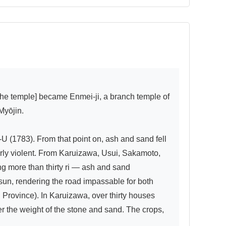
yōjin.

-U (1783). From that point on, ash and sand fell 
arly violent. From Karuizawa, Usui, Sakamoto, 
more than thirty ri — ash and sand 
sun, rendering the road impassable for both 
 Province). In Karuizawa, over thirty houses 
 the weight of the stone and sand. The crops, 