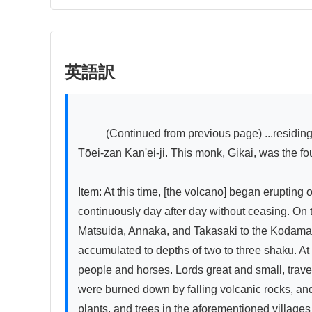
英語訳
          (Continued from previous page) ...residing in Kanahara Village, climbing this mountain repeatedly. Later [the temple] became Enmei-ji, a branch temple of 
Tōei-zan Kan'ei-ji. This monk, Gikai, was the fo
Item: At this time, [the volcano] began erupting 
continuously day after day without ceasing. On 
Matsuida, Annaka, and Takasaki to the Kodama 
accumulated to depths of two to three shaku. At 
people and horses. Lords great and small, travel
were burned down by falling volcanic rocks, an
plants, and trees in the aforementioned villages 