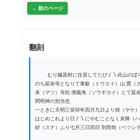
← 前のページ
翻刻
          むり鎌原村に住居してたび〳〵此山のぼり

のち延命寺となりて東叡（トウエイ）山 寛（ク
末（マツ）寺此 僧義海（ソウギカイ）とて延命
間明神の別当也

一ときに天明三癸卯年四月九日より焼（ヤケ）

はじめこれより日〳〵にやむことなく灰降（ハ
砂（スナ）ふり七月三日四日 別而焼（ベツシテ