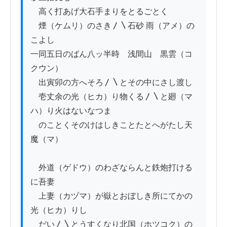
　高く打あげ大石手まりをとるごとく

　煙（ケムリ）のさき〳〵石砂 雨（アメ）の
こよし

一同五日のばん八ッ半時ゟ浅間山ゟ黒雲（コ
クウン）

　出寅卯の方へそろ〳〵とその中にさし渡し

　壱丈余の光（ヒカ）り物くる〳〵と廻（マ
ハ）り火はないなつま

　のことくそのけはしきことたとへがたし天 
魔（マ）

　外道（ゲドウ）のわざならんと鉄炮打ける
に吾妻

　上妻（カヅマ）が嶽とおぼしき所にてかの
光（ヒカ）りし

　だい〳〵とうすくなり北国（ホツコク）の