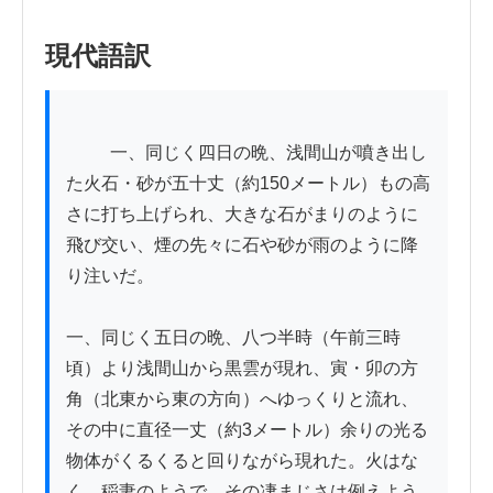
現代語訳
          一、同じく四日の晩、浅間山が噴き出し
た火石・砂が五十丈（約150メートル）もの高
さに打ち上げられ、大きな石がまりのように
飛び交い、煙の先々に石や砂が雨のように降
り注いだ。

一、同じく五日の晩、八つ半時（午前三時
頃）より浅間山から黒雲が現れ、寅・卯の方
角（北東から東の方向）へゆっくりと流れ、
その中に直径一丈（約3メートル）余りの光る
物体がくるくると回りながら現れた。火はな
く、稲妻のようで、その凄まじさは例えよう