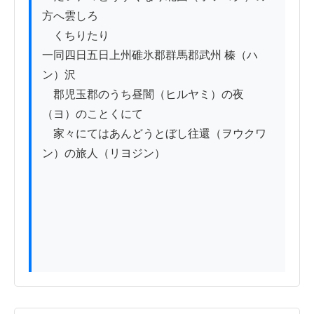
方へ雲しろ

　くちりたり

一同四日五日上州碓氷郡群馬郡武州 榛（ハ
ン）沢

　郡児玉郡のうち昼闇（ヒルヤミ）の夜
（ヨ）のことくにて

　家々にてはあんどうとぼし往還（ヲウクワ
ン）の旅人（リヨジン）
