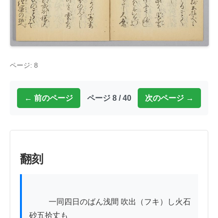
ページ: 8
← 前のページ
ページ 8 / 40
次のページ →
翻刻
          一同四日のばん浅間 吹出（フキ）し火石
砂五拾丈も
