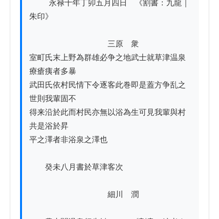
          永禄十年丁卯五月四日　《割書：九龍｜
朱印》

　　　　　　　　　　三原　衆

室町氏末上野為群雄必争之地武士就草津温泉
療瘡痍者多暴

武田氏依村民情下令逐客此巻即是蓋方争乱之
世則我輩固不

得来沿於此而村民亦無以浴為生可見我輩與村
共是浴於昇

平之澤者非浴泉之澤也

　　癸未八月書於草津客次

　　　　　　　　　　細川　潤
