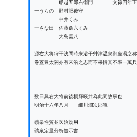
　　　　　船越五郎右衛門　　　　文禄四年正
一うらの　野村肥後守

　　　　　中井くみ

一さな田　佐藤孫六くみ

　　　　　大島雲八

源右大将狩干浅間時来浴干艸津温泉御座湯之称
巻蓋豊太閤亦有来沿之志而不果惜其不率一萬兵
数日興右大将前後桐輝暎共為此間故事也

明治十六年八月　　細川潤次郎識

礦泉性質並医治効用　　

礦泉定量分析告示書
