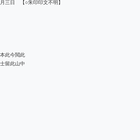
月三日　【○朱印印文不明】

本此今閲此

士留此山中
