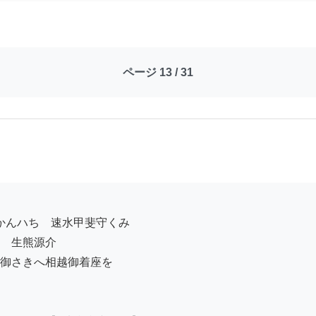
ページ 13 / 31
　生熊源介　

御さきへ相越御着座を
