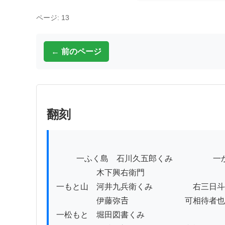
ページ: 13
← 前のページ
翻刻
          一ふく島　石川久五郎くみ　　　　　一かんハち　速水甲斐守くみ

　　　　　木下興右衛門　　　　　　　　　　
一もと山　河井九兵衛くみ　　　　　右三日斗
　　　　　伊藤弥𠮷　　　　　　　可相待者也

一松もと　堀田図書くみ
