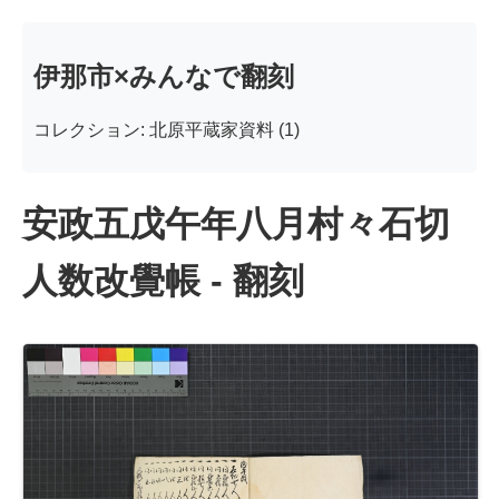
伊那市×みんなで翻刻
コレクション: 北原平蔵家資料 (1)
安政五戊午年八月村々石切
人数改覺帳 - 翻刻