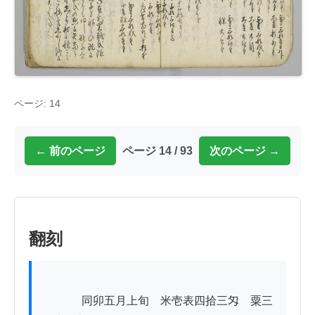
ページ: 14
← 前のページ
ページ 14 / 93
次のページ →
翻刻
          　同卯五月上旬　米壱表四拾三匁　粟三