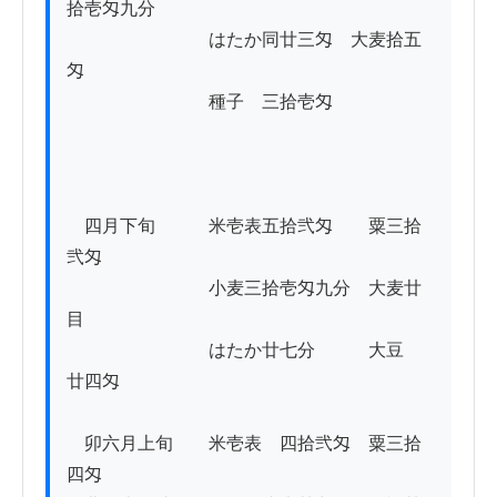
拾壱匁九分

　　　　　　　　はたか同廿三匁　大麦拾五
匁

　　　　　　　　種子　三拾壱匁　

　四月下旬　　　米壱表五拾弐匁　　粟三拾
弐匁　　　　

　　　　　　　　小麦三拾壱匁九分　大麦廿
目

　　　　　　　　はたか廿七分　　　大豆　
廿四匁

　卯六月上旬　　米壱表　四拾弐匁　粟三拾
四匁
