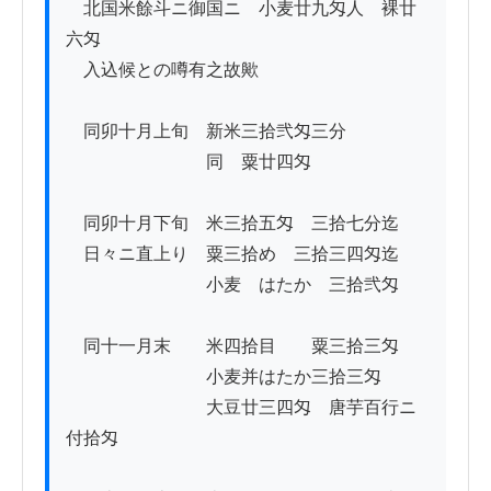
　北国米餘斗ニ御国ニ　小麦廿九匁人　裸廿
六匁

　入込候との噂有之故歟　

　同卯十月上旬　新米三拾弐匁三分

　　　　　　　　同　粟廿四匁

　同卯十月下旬　米三拾五匁ゟ三拾七分迄

　日々ニ直上り　粟三拾めゟ三拾三四匁迄

　　　　　　　　小麦　はたか　三拾弐匁

　同十一月末　　米四拾目　　粟三拾三匁

　　　　　　　　小麦并はたか三拾三匁　

　　　　　　　　大豆廿三四匁　唐芋百行ニ
付拾匁
