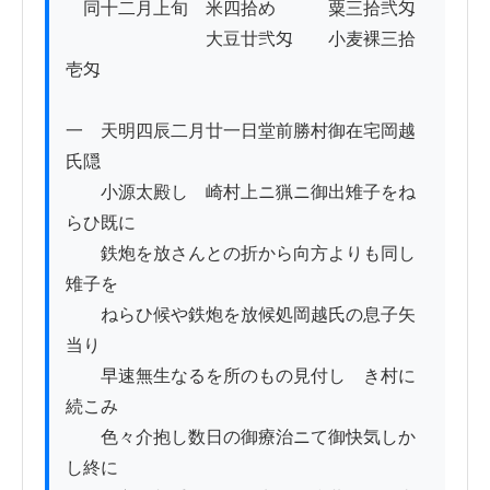
　同十二月上旬　米四拾め　　　粟三拾弐匁

　　　　　　　　大豆廿弐匁　　小麦裸三拾
壱匁　

一　天明四辰二月廿一日堂前勝村御在宅岡越
氏隠

　　小源太殿しゝ崎村上ニ猟ニ御出雉子をね
らひ既に

　　鉄炮を放さんとの折から向方よりも同し
雉子を

　　ねらひ候や鉄炮を放候処岡越氏の息子矢
当り

　　早速無生なるを所のもの見付しゝき村に
続こみ

　　色々介抱し数日の御療治ニて御快気しか
し終に
