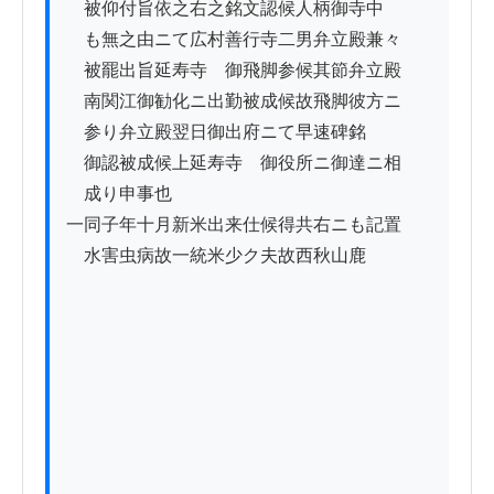
　被仰付旨依之右之銘文認候人柄御寺中

　も無之由ニて広村善行寺二男弁立殿兼々

　被罷出旨延寿寺ゟ御飛脚参候其節弁立殿

　南関江御勧化ニ出勤被成候故飛脚彼方ニ

　参り弁立殿翌日御出府ニて早速碑銘

　御認被成候上延寿寺ゟ御役所ニ御達ニ相

　成り申事也

一同子年十月新米出来仕候得共右ニも記置

　水害虫病故一統米少ク夫故西秋山鹿
