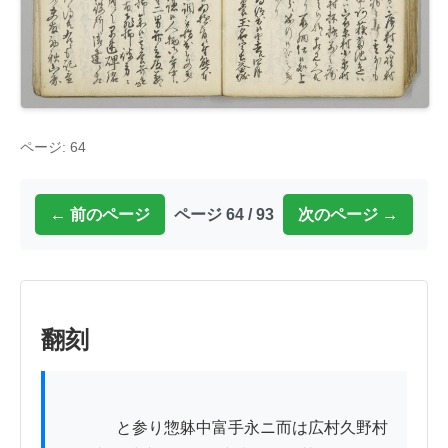
ページ: 64
← 前のページ
ページ 64 / 93
次のページ →
翻刻
          　と参り惣躰中富手永ニ而は広村久野村
