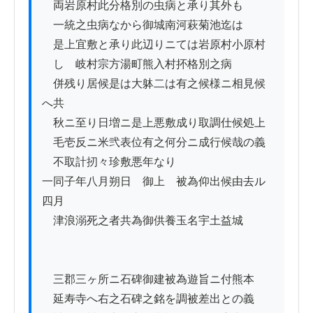
　両岩原村此分格別の虫病と承り其外も

　一統之虫病なから御城南河萩菊池迄は

　是上宜敷と承り此辺りニては岩原村小原村

　しゝ岐村宗方湯町熊入村抔格別之病

　併残り居候是は大躰二は有之候様ニ相見候
へ共

　秋ニ至り日増ニ是上悪敷成り取調仕候処上

　毛壱反ニ米弐表位有之何分ニ成行候哉の義

　不取計扨々珍敷悪年なり

一同子年八月朔日　御上ゟ被為仰出候由去ル
四月

　津浪溺死之者共為御供養玉名宇土益城

　三郡三ヶ所ニ石碑御建被為遊旨ニ付熊本　

　延寿寺へ右之石碑之銘を調被差出との義
