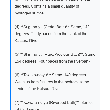
degrees. Contains a small quantity of 
hydrogen sulfide.

(4) **Sugi-no-yu (Cedar Bath)**: Same, 142 
degrees. Thirty paces from the bank of the 
Katsura River.

(5) **Shin-no-yu (Rare/Precious Bath)**: Same, 
154 degrees. Four paces from the riverbank.

(6) **Tokuko-no-yu**: Same, 140 degrees. 
Wells up from fissures in the bedrock at the 
center of the Katsura River.

(7) **Kawara-no-yu (Riverbed Bath)**: Same, 
147.2 degrees.
