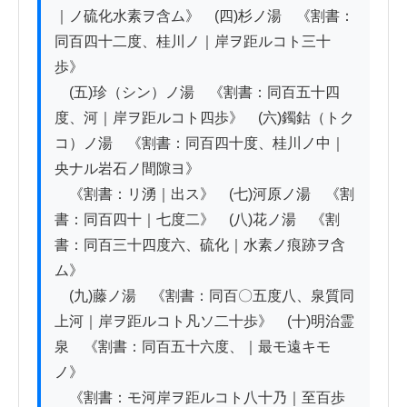
｜ノ硫化水素ヲ含ム》　(四)杉ノ湯　《割書：
同百四十二度、桂川ノ｜岸ヲ距ルコト三十
歩》

　(五)珍（シン）ノ湯　《割書：同百五十四
度、河｜岸ヲ距ルコト四歩》　(六)鐲鈷（トク
コ）ノ湯　《割書：同百四十度、桂川ノ中｜
央ナル岩石ノ間隙ヨ》

　《割書：リ湧｜出ス》　(七)河原ノ湯　《割
書：同百四十｜七度二》　(八)花ノ湯　《割
書：同百三十四度六、硫化｜水素ノ痕跡ヲ含
ム》

　(九)藤ノ湯　《割書：同百〇五度八、泉質同
上河｜岸ヲ距ルコト凡ソ二十歩》　(十)明治霊
泉　《割書：同百五十六度、｜最モ遠キモ
ノ》

　《割書：モ河岸ヲ距ルコト八十乃｜至百歩