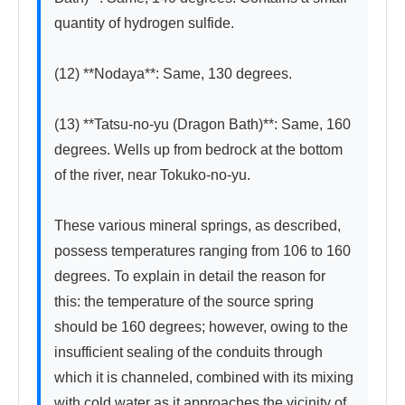
quantity of hydrogen sulfide.

(12) **Nodaya**: Same, 130 degrees.

(13) **Tatsu-no-yu (Dragon Bath)**: Same, 160 
degrees. Wells up from bedrock at the bottom 
of the river, near Tokuko-no-yu.

These various mineral springs, as described, 
possess temperatures ranging from 106 to 160 
degrees. To explain in detail the reason for 
this: the temperature of the source spring 
should be 160 degrees; however, owing to the 
insufficient sealing of the conduits through 
which it is channeled, combined with its mixing 
with cold water as it approaches the vicinity of 