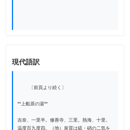
現代語訳
          〔前頁より続く〕

**上船原の湯**

吉奈、一里半。修善寺、三里。熱海、十里。
温度百九度四。（地）泉質は硫・硝の二気を