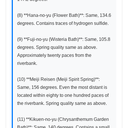
(8) **Hana-no-yu (Flower Bath)**: Same, 134.6 
degrees. Contains traces of hydrogen sulfide.

(9) **Fuji-no-yu (Wisteria Bath)**: Same, 105.8 
degrees. Spring quality same as above. 
Approximately twenty paces from the 
riverbank.

(10) **Meiji Reisen (Meiji Spirit Spring)**: 
Same, 156 degrees. Even the most distant is 
located within eighty to one hundred paces of 
the riverbank. Spring quality same as above.

(11) **Kikuen-no-yu (Chrysanthemum Garden 
Bath)**: Same, 140 degrees. Contains a small 