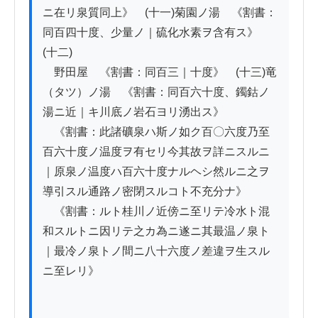
ニ在リ泉質同上》　(十一)菊園ノ湯　《割書：
同百四十度、少量ノ｜硫化水素ヲ含有ス》　
(十二)

　野田屋　《割書：同百三｜十度》　(十三)竜
（タツ）ノ湯　《割書：同百六十度、鐲鈷ノ
湯ニ近｜キ川底ノ岩石ヨリ湧出ス》

　《割書：此諸礦泉ハ斯ノ如ク百〇六度乃至
百六十度ノ温度ヲ有セリ今其故ヲ詳ニスルニ
｜原泉ノ温度ハ百六十度ナルヘシ然ルニ之ヲ
導引スル通路ノ密閉スルコト不充分ナ》

　《割書：ルト桂川ノ近傍ニ至リテ冷水ト混
和スルトニ因リテ之カ為ニ遂ニ其最温ノ泉ト
｜最冷ノ泉トノ間ニ八十六度ノ差違ヲ生スル
ニ至レリ》
