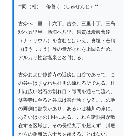
**同（相）　修善寺（しゅぜんじ）**

古奈へ二里二十六丁。吉奈、三里十丁。三島
駅へ五里半。熱海へ八里。泉質は炭酸曹達
（ナトリウム）を含むとはいえ、食塩・芒硝
（ぼうしょう）等の量がそれを上回るため、
アルカリ性含塩泉と名付ける。

古奈および修善寺の近傍は山谷であって、こ
の谷中はすなわち桂川の流れる所である。桂
川は広い岩石の割れ目・隙間を通って流れ、
修善寺に至ると谷底は甚だ狭くなる。この地
の両側に熱泉があり、あるいは桂川の岸に、
あるいはその川中にある。これら諸熱泉が散
在する区域は、その長径九丁を超えず、川底
からの距離は六十尺を超えることはない。
