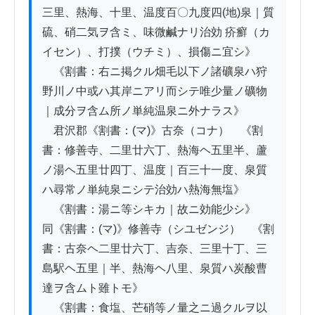
三里、熱海、十里、温度百〇九度四(地)泉｜質
硫、硝二気ヲ含ミ、味微鹹ナリ治効 疥癬（カ
イセン）、打撲（ウチミ）、損傷ニ宜シ》

　《割書：右ニ掲クル畑毛以下ノ諸礦泉ハ狩
野川ノ中或ハ其岸ニアリ而シテ唯少量ノ礦物
｜成分ヲ含ム所ノ単純温泉ニ外ナラス》

　君沢郡《割書：(マ)》古奈（コナ）　《割
書：修善寺、二里廿六丁、熱海ヘ五里半、蘆
ノ湯ヘ五里廿四丁、温度｜百三十一度、泉質
ハ尋常ノ単純泉ニシテ治効ハ熱海無塩》

　《割書：湯ニ等シキカ｜故ニ効能少シ》　
同《割書：(マ)》修善寺（シユゼンジ）　《割
書：古奈ヘ二里廿六丁、吉奈、三里十丁、三
島駅ヘ五里｜半、熱海ヘ八里、泉質ハ炭酸曹
達ヲ含ムト雖トモ》

　《割書：食塩、芒硝等ノ量之ニ過クルヲ以