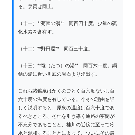
る。泉質は同上。

（十一）**菊園の湯**　同百四十度。少量の硫
化水素を含有す。

（十二）**野田屋**　同百三十度。

（十三）**竜（たつ）の湯**　同百六十度。鐲
鈷の湯に近い川底の岩石より湧出す。

これら諸鉱泉はかくのごとく百六度ないし百
六十度の温度を有している。今その理由を詳
しく説明すると、原泉の温度は百六十度であ
るべきところ、それを引き導く通路の密閉が
不充分であることと、桂川の近傍に至って冷
水と混和することとによって、ついにその最