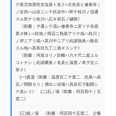
テ亜児加里性含塩泉ト名ク○古奈及ヒ修善寺｜
ノ近傍ハ山谷ニシテ此谷中ハ即チ桂川ノ流通
スル所ナリ桂川ハ広キ岩石ノ罅隙》

　《割書：ヲ通シテ流レ修善寺ニ至リテ谷底
甚タ狭シ○此地ノ両辺ニ熱泉アリテ或ハ桂川｜
ノ岸ニアリ或ハ其川中ニアリ此諸熱泉ハ散在
スル地ハ其長径九丁ニ過ギスシテ》

　《割書：河底ヨリノ距離ハ六十尺ニ超ユル
コトナシ｜此諸礦泉ノ名及ヒ温度ノ表ヲ左ニ
挙ク》

　(一)真湯《割書：温度百二十度二、此泉ハ岩
石ノ間隙ヨリ｜湧出シ浴場ハ其岩石ヲ劖開シ
テ造レリ》　(二)石ノ湯《割書：同百四十｜五
度二》

　(三)箱ノ湯　《割書：同百四十五度二、少量