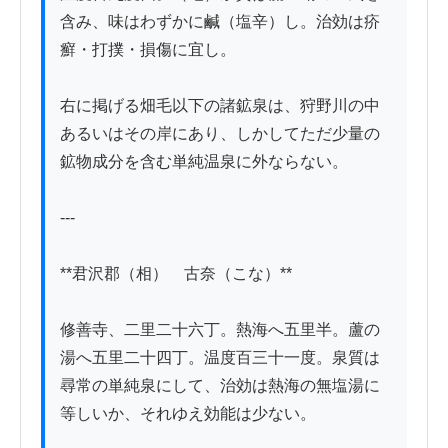
含み、味はわずかに鹹（塩辛）し。治効は疥
癬・打撲・損傷に宜し。

右に掲げる畑毛以下の諸鉱泉は、狩野川の中
あるいはその岸にあり、しかしてただ少量の
鉱物成分を含む単純温泉に外ならない。

---

**君沢郡（相）　古奈（こな）**

修善寺、二里二十六丁。熱海へ五里半。蘆の
湯へ五里二十四丁。温度百三十一度。泉質は
尋常の単純泉にして、治効は熱海の無塩湯に
等しいか、それゆえ効能は少ない。
