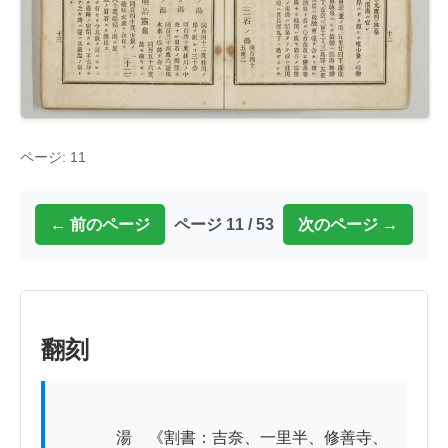
ページ: 11
← 前のページ
ページ 11 / 53
次のページ →
翻刻
          　湯　《割書：吉奈、一里半、修善寺、