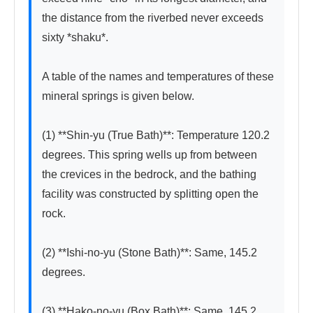
the distance from the riverbed never exceeds 
sixty *shaku*.

A table of the names and temperatures of these 
mineral springs is given below.

(1) **Shin-yu (True Bath)**: Temperature 120.2 
degrees. This spring wells up from between 
the crevices in the bedrock, and the bathing 
facility was constructed by splitting open the 
rock.

(2) **Ishi-no-yu (Stone Bath)**: Same, 145.2 
degrees.

(3) **Hako-no-yu (Box Bath)**: Same, 145.2 