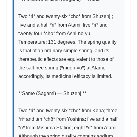
Two *ri* and twenty-six *chō* from Shūzenji; 
five and a half *ri* from Atami; five *ri* and 
twenty-four *chō* from Ashi-no-yu. 
Temperature: 131 degrees. The spring quality 
is that of an ordinary simple spring, and its 
therapeutic effects are equivalent to those of 
the salt-free spring (*muen-yu*) at Atami; 
accordingly, its medicinal efficacy is limited.

**Same (Sagami) — Shūzenji**

Two *ri* and twenty-six *chō* from Kona; three 
*ri* and ten *chō* from Yoshina; five and a half 
*ri* from Mishima Station; eight *ri* from Atami. 
Although the spring quality contains sodium 