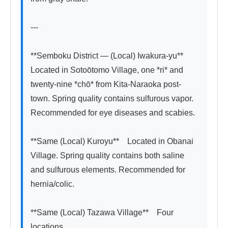
---

**Semboku District — (Local) Iwakura-yu**　
Located in Sotoōtomo Village, one *ri* and 
twenty-nine *chō* from Kita-Naraoka post-
town. Spring quality contains sulfurous vapor. 
Recommended for eye diseases and scabies.

**Same (Local) Kuroyu**　Located in Obanai 
Village. Spring quality contains both saline 
and sulfurous elements. Recommended for 
hernia/colic.

**Same (Local) Tazawa Village**　Four 
locations.
