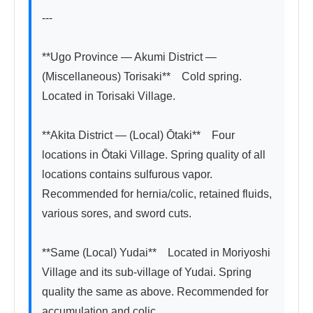
---

**Ugo Province — Akumi District — 
(Miscellaneous) Torisaki**　Cold spring. 
Located in Torisaki Village.

**Akita District — (Local) Ōtaki**　Four 
locations in Ōtaki Village. Spring quality of all 
locations contains sulfurous vapor. 
Recommended for hernia/colic, retained fluids, 
various sores, and sword cuts.

**Same (Local) Yudai**　Located in Moriyoshi 
Village and its sub-village of Yudai. Spring 
quality the same as above. Recommended for 
accumulation and colic.
