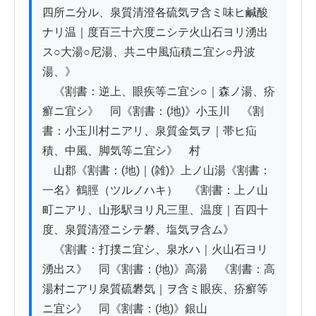
四所ニ分ル、泉質清澄各硫気ヲ含ミ味ヒ鹹酸
ナリ温｜度百三十六度ニシテ火山石ヨリ湧出
ス○大湯○尼湯、共ニ中風疝積ニ宜シ○丹波
湯、》

　《割書：逆上、眼疾等ニ宜シ○｜森ノ湯、疥
癬ニ宜シ》　同《割書：(地)》小玉川　《割
書：小玉川村ニアリ、泉質金気ヲ｜帯ヒ疝
積、中風、脚気等ニ宜シ》　村　

　山郡《割書：(地)｜(雑)》上ノ山湯《割書：
一名》鶴脛（ツルノハキ）　《割書：上ノ山
町ニアリ、山形駅ヨリ凡三里、温度｜百四十
度、泉質清澄ニシテ礬、塩気ヲ含ム》

　《割書：打撲ニ宜シ、泉水ハ｜火山石ヨリ
湧出ス》　同《割書：(地)》高湯　《割書：高
湯村ニアリ泉質硫礬気｜ヲ含ミ眼疾、疥癬等
ニ宜シ》　同《割書：(地)》銀山
