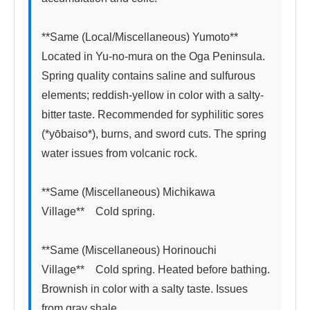
**Same (Local/Miscellaneous) Yumoto**　
Located in Yu-no-mura on the Oga Peninsula. 
Spring quality contains saline and sulfurous 
elements; reddish-yellow in color with a salty-
bitter taste. Recommended for syphilitic sores 
(*yōbaiso*), burns, and sword cuts. The spring 
water issues from volcanic rock.

**Same (Miscellaneous) Michikawa 
Village**　Cold spring.

**Same (Miscellaneous) Horinouchi 
Village**　Cold spring. Heated before bathing. 
Brownish in color with a salty taste. Issues 
from gray shale.
