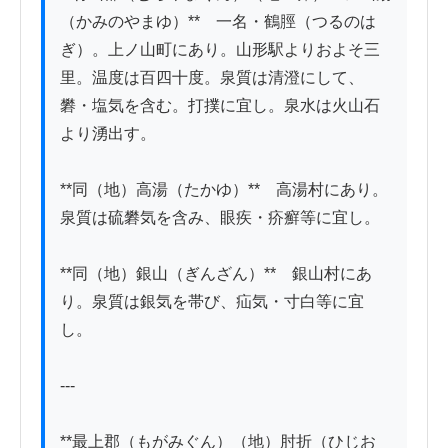
（かみのやまゆ）**　一名・鶴脛（つるのは
ぎ）。上ノ山町にあり。山形駅よりおよそ三
里。温度は百四十度。泉質は清澄にして、
礬・塩気を含む。打撲に宜し。泉水は火山石
より湧出す。

**同（地）高湯（たかゆ）**　高湯村にあり。
泉質は硫礬気を含み、眼疾・疥癬等に宜し。

**同（地）銀山（ぎんざん）**　銀山村にあ
り。泉質は銀気を帯び、疝気・寸白等に宜
し。

---

**最上郡（もがみぐん）（地）肘折（ひじお