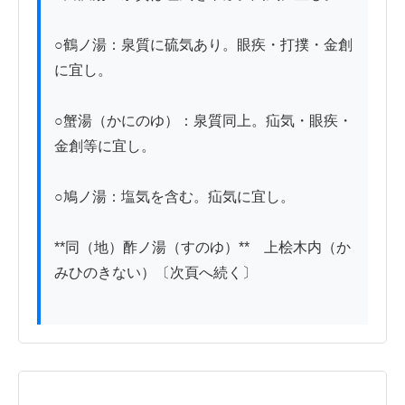
○鶴ノ湯：泉質に硫気あり。眼疾・打撲・金創
に宜し。

○蟹湯（かにのゆ）：泉質同上。疝気・眼疾・
金創等に宜し。

○鳩ノ湯：塩気を含む。疝気に宜し。

**同（地）酢ノ湯（すのゆ）**　上桧木内（か
みひのきない）〔次頁へ続く〕
