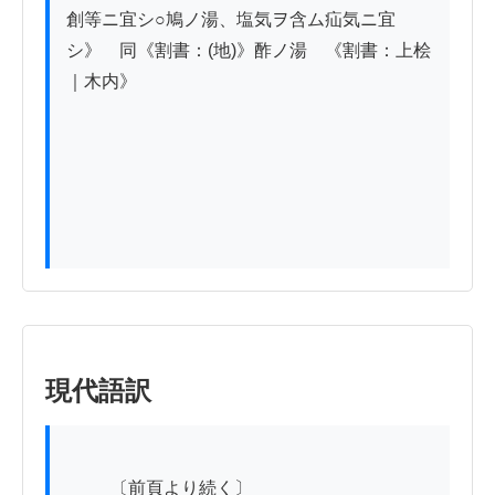
創等ニ宜シ○鳩ノ湯、塩気ヲ含ム疝気ニ宜
シ》　同《割書：(地)》酢ノ湯　《割書：上桧
｜木内》

現代語訳
          〔前頁より続く〕
