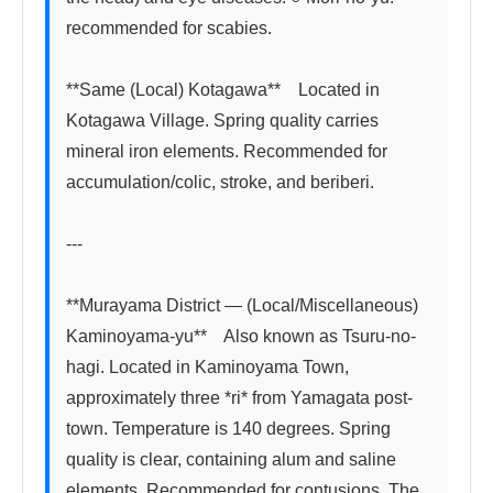
recommended for scabies.

**Same (Local) Kotagawa**　Located in 
Kotagawa Village. Spring quality carries 
mineral iron elements. Recommended for 
accumulation/colic, stroke, and beriberi.

---

**Murayama District — (Local/Miscellaneous) 
Kaminoyama-yu**　Also known as Tsuru-no-
hagi. Located in Kaminoyama Town, 
approximately three *ri* from Yamagata post-
town. Temperature is 140 degrees. Spring 
quality is clear, containing alum and saline 
elements. Recommended for contusions. The 