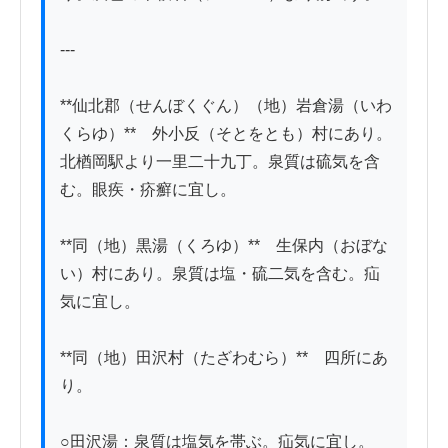
---

**仙北郡（せんぼくぐん）（地）岩倉湯（いわ
くらゆ）**　外小反（そとをとも）村にあり。
北楢岡駅より一里二十九丁。泉質は硫気を含
む。眼疾・疥癬に宜し。

**同（地）黒湯（くろゆ）**　生保内（おぼな
い）村にあり。泉質は塩・硫二気を含む。疝
気に宜し。

**同（地）田沢村（たざわむら）**　四所にあ
り。

○田沢湯：泉質は塩気を帯ぶ。疝気に宜し。
