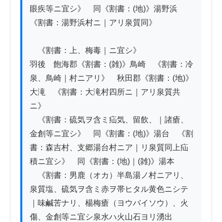
眼疾等ニ宜シ》　同《割書：(地)》湯野浜　
《割書：湯野浜村ニ｜アリ泉質同》

　《割書：上、梅毒｜ニ宜シ》

羽後　飽海郡《割書：(雑)》鳥崎　《割書：冷
泉、鳥崎｜村ニアリ》　秋田郡《割書：(地)》
大滝　《割書：大滝村四所ニ｜アリ泉質共
ニ》

　《割書：硫気ヲ含ミ疝気、留飲、｜諸瘡、
金創等ニ宜シ》　同《割書：(地)》湯台　《割
書：森吉村、支郷湯台村ニア｜リ泉質同上疝
積ニ宜シ》　同《割書：(地)｜(雑)》湯本

　《割書：男鹿（オカ）半島湯ノ村ニアリ、
泉質塩、硫気ヲ含ミ赤ヲ帯ヒタル黄色ニシテ
｜味鹹苦ナリ、楊梅瘡（ヨウバイソウ）、火
傷、金創等ニ宜シ泉水ハ火山石ヨリ湧出