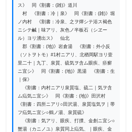
ス》　同《割書：(雑)》道川

　村　《割書：冷｜泉》　同《割書：(雑)》堀
ノ内村　《割書：冷泉、之ヲ燀シテ浴ス褐色
ニシテ鹹｜味アリ、灰色ノ半板石（シヱー
ル）ヨリ湧出ス》　仙北

　郡《割書：(地)》岩倉湯　《割書：外小反
（ソトヲトモ）#1村ニアリ、北楢岡駅ヨリ壹
里二十｜九丁、泉質、硫気ヲ含ム眼疾、疥癬
ニ宜シ》　同《割書：(地)》黒湯　《割書：生
｜保》

　《割書：内村ニアリ泉質塩、硫二｜気ヲ含
ム疝気ニ宜シ》　同《割書：(地)》田沢村　
《割書：四所ニアリ○田沢湯、泉質塩気ヲ｜帯
フ疝気ニ宜シ○鶴ノ湯、泉質硫》

　《割書：気アリ、眼疾、打撲、金創ニ宜シ○
蟹湯（カニノユ）泉質同上疝気、｜眼疾、金