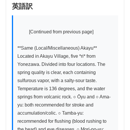
英語訳
          [Continued from previous page]

**Same (Local/Miscellaneous) Akayu**　
Located in Akayu Village, five *ri* from 
Yonezawa. Divided into four locations. The 
spring quality is clear, each containing 
sulfurous vapor, with a salty-sour taste. 
Temperature is 136 degrees, and the water 
springs from volcanic rock. ○ Ōyu and ○ Ama-
yu: both recommended for stroke and 
accumulation/colic. ○ Tamba-yu: 
recommended for flushing (blood rushing to 
the head) and eye diseases. ○ Mori-no-yu: 