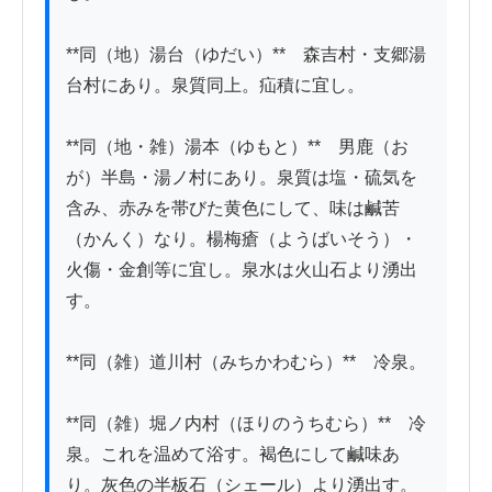
**同（地）湯台（ゆだい）**　森吉村・支郷湯
台村にあり。泉質同上。疝積に宜し。

**同（地・雑）湯本（ゆもと）**　男鹿（お
が）半島・湯ノ村にあり。泉質は塩・硫気を
含み、赤みを帯びた黄色にして、味は鹹苦
（かんく）なり。楊梅瘡（ようばいそう）・
火傷・金創等に宜し。泉水は火山石より湧出
す。

**同（雑）道川村（みちかわむら）**　冷泉。

**同（雑）堀ノ内村（ほりのうちむら）**　冷
泉。これを温めて浴す。褐色にして鹹味あ
り。灰色の半板石（シェール）より湧出す。
