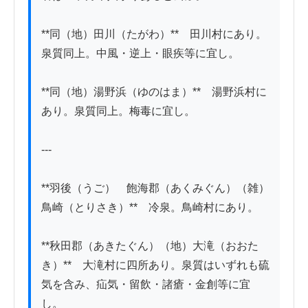
**同（地）田川（たがわ）**　田川村にあり。
泉質同上。中風・逆上・眼疾等に宜し。

**同（地）湯野浜（ゆのはま）**　湯野浜村に
あり。泉質同上。梅毒に宜し。

---

**羽後（うご）　飽海郡（あくみぐん）（雑）
鳥崎（とりさき）**　冷泉。鳥崎村にあり。

**秋田郡（あきたぐん）（地）大滝（おおた
き）**　大滝村に四所あり。泉質はいずれも硫
気を含み、疝気・留飲・諸瘡・金創等に宜
し。
