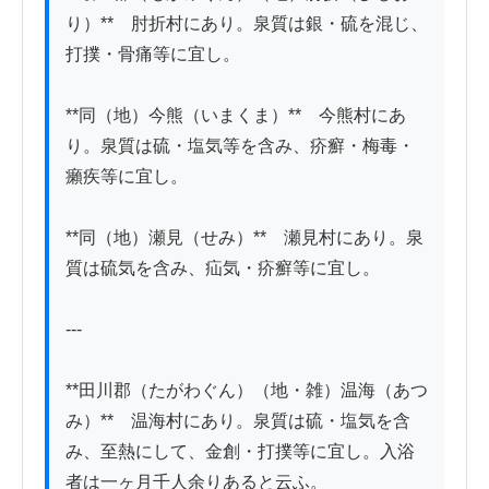
り）**　肘折村にあり。泉質は銀・硫を混じ、
打撲・骨痛等に宜し。

**同（地）今熊（いまくま）**　今熊村にあ
り。泉質は硫・塩気等を含み、疥癬・梅毒・
癩疾等に宜し。

**同（地）瀬見（せみ）**　瀬見村にあり。泉
質は硫気を含み、疝気・疥癬等に宜し。

---

**田川郡（たがわぐん）（地・雑）温海（あつ
み）**　温海村にあり。泉質は硫・塩気を含
み、至熱にして、金創・打撲等に宜し。入浴
者は一ヶ月千人余りあると云ふ。
