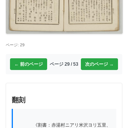
ページ: 29
← 前のページ
ページ 29 / 53
次のページ →
翻刻
          　《割書：赤湯村ニアリ米沢ヨリ五里、