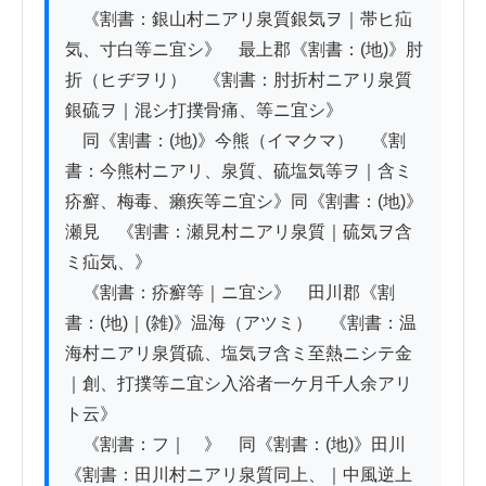
　《割書：銀山村ニアリ泉質銀気ヲ｜帯ヒ疝
気、寸白等ニ宜シ》　最上郡《割書：(地)》肘
折（ヒヂヲリ）　《割書：肘折村ニアリ泉質
銀硫ヲ｜混シ打撲骨痛、等ニ宜シ》

　同《割書：(地)》今熊（イマクマ）　《割
書：今熊村ニアリ、泉質、硫塩気等ヲ｜含ミ
疥癬、梅毒、癩疾等ニ宜シ》同《割書：(地)》
瀬見　《割書：瀬見村ニアリ泉質｜硫気ヲ含
ミ疝気、》

　《割書：疥癬等｜ニ宜シ》　田川郡《割
書：(地)｜(雑)》温海（アツミ）　《割書：温
海村ニアリ泉質硫、塩気ヲ含ミ至熱ニシテ金
｜創、打撲等ニ宜シ入浴者一ケ月千人余アリ
ト云》

　《割書：フ｜　》　同《割書：(地)》田川　
《割書：田川村ニアリ泉質同上、｜中風逆上