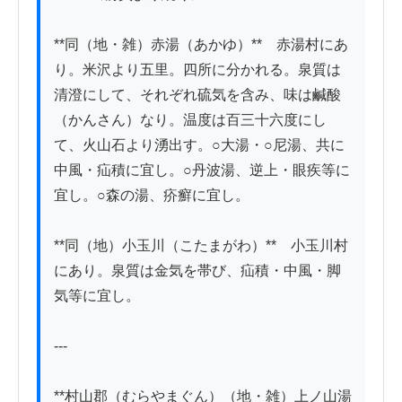
**同（地・雑）赤湯（あかゆ）**　赤湯村にあ
り。米沢より五里。四所に分かれる。泉質は
清澄にして、それぞれ硫気を含み、味は鹹酸
（かんさん）なり。温度は百三十六度にし
て、火山石より湧出す。○大湯・○尼湯、共に
中風・疝積に宜し。○丹波湯、逆上・眼疾等に
宜し。○森の湯、疥癬に宜し。

**同（地）小玉川（こたまがわ）**　小玉川村
にあり。泉質は金気を帯び、疝積・中風・脚
気等に宜し。

---

**村山郡（むらやまぐん）（地・雑）上ノ山湯