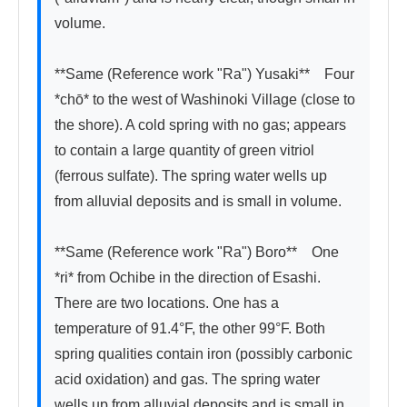
volume.

**Same (Reference work "Ra") Yusaki**　Four 
*chō* to the west of Washinoki Village (close to 
the shore). A cold spring with no gas; appears 
to contain a large quantity of green vitriol 
(ferrous sulfate). The spring water wells up 
from alluvial deposits and is small in volume.

**Same (Reference work "Ra") Boro**　One 
*ri* from Ochibe in the direction of Esashi. 
There are two locations. One has a 
temperature of 91.4°F, the other 99°F. Both 
spring qualities contain iron (possibly carbonic 
acid oxidation) and gas. The spring water 
wells up from alluvial deposits and is small in 