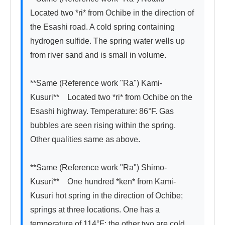
Located two *ri* from Ochibe in the direction of 
the Esashi road. A cold spring containing 
hydrogen sulfide. The spring water wells up 
from river sand and is small in volume.

**Same (Reference work "Ra") Kami-
Kusuri**　Located two *ri* from Ochibe on the 
Esashi highway. Temperature: 86°F. Gas 
bubbles are seen rising within the spring. 
Other qualities same as above.

**Same (Reference work "Ra") Shimo-
Kusuri**　One hundred *ken* from Kami-
Kusuri hot spring in the direction of Ochibe; 
springs at three locations. One has a 
temperature of 114°F; the other two are cold 