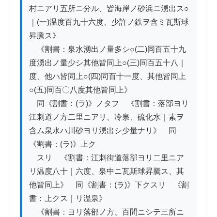
村ニアリ五所ニ分ル、皆海岸ノ砂浜ニ湧出ス○
｜(一)温度百九十六度、少許ノ鉄ヲ含ミ瓦斯球
昇騰ス》

　《割書：泉水湧出ノ量多シ○(二)同百五十九
度湧出ノ量少シ其他皆同上○(三)同百五十八｜
度、他ハ皆同上○(四)同百十一度、其他皆同上
○(五)同百〇八度其他皆同上》

　同《割書：(ラ)》ノタフ　《割書：落部ヨリ
江刺道ノ方二里ニアリ、冷泉、硫化水｜素ヲ
含ム泉水ハ川砂ヨリ湧出シ少量ナリ》　同
《割書：(ラ)》上ク

　スリ　《割書：江刺街道落部ヨリ二里ニア
リ温度八十｜六度、泉中ニ瓦斯球昇騰ス、其
他皆同上》　同《割書：(ラ)》下クスリ　《割
書：上クス｜リ温泉》

　《割書：ヨリ落部ノ方、百間ニシテ三所ニ