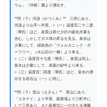
ウム」〔沖積〕層より湧出す。

**同（ラ）河汲（かつくみ）**　三所にあり。
河汲より山手へ半里。○（一）温度百二十二度
〔華氏〕ほど。泉質は甚だ少許の硫化水素を
含む。しかしてガス球の昇るを見る。泉水は
少量にして、緑鼠色の「ウォルカニック・ポ
ーフリー」（火山石の一種）より来る。
○（二）温度百十七度〔華氏〕。泉質は同上。
泉水は少量にして、表面の砂中より来る。
○（三）温度百〇四度〔華氏〕ほど。泉水の湧
出する岩石は（一）に同じ。

**同（ラ）恵山（えさん）**　恵山にあり。
「ユタナイ」より半里、硫黄場より三町半に
して三所あり。また硫黄坑に一の大なる沸騰