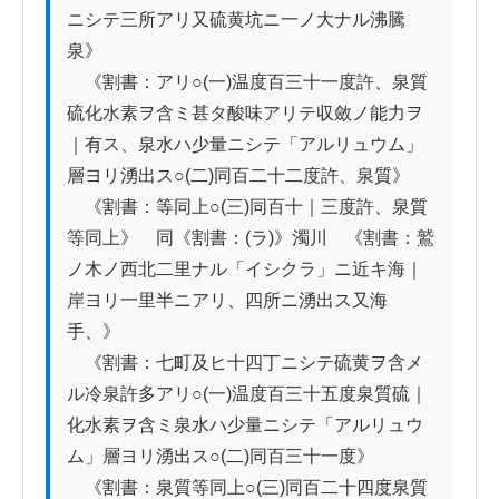
ニシテ三所アリ又硫黄坑ニ一ノ大ナル沸騰
泉》

　《割書：アリ○(一)温度百三十一度許、泉質
硫化水素ヲ含ミ甚タ酸味アリテ収斂ノ能力ヲ
｜有ス、泉水ハ少量ニシテ「アルリュウム」
層ヨリ湧出ス○(二)同百二十二度許、泉質》

　《割書：等同上○(三)同百十｜三度許、泉質
等同上》　同《割書：(ラ)》濁川　《割書：鷲
ノ木ノ西北二里ナル「イシクラ」ニ近キ海｜
岸ヨリ一里半ニアリ、四所ニ湧出ス又海
手、》

　《割書：七町及ヒ十四丁ニシテ硫黄ヲ含メ
ル冷泉許多アリ○(一)温度百三十五度泉質硫｜
化水素ヲ含ミ泉水ハ少量ニシテ「アルリュウ
ム」層ヨリ湧出ス○(二)同百三十一度》

　《割書：泉質等同上○(三)同百二十四度泉質