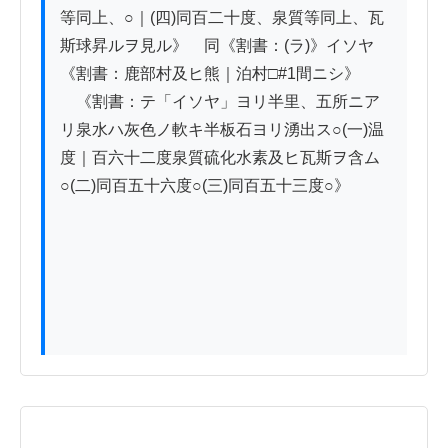
等同上、○｜(四)同百二十度、泉質等同上、瓦
斯球昇ルヲ見ル》　同《割書：(ラ)》イソヤ　
《割書：鹿部村及ヒ熊｜泊村□#1間ニシ》

　《割書：テ「イソヤ」ヨリ半里、五所ニア
リ泉水ハ灰色ノ軟キ半板石ヨリ湧出ス○(一)温
度｜百六十二度泉質硫化水素及ヒ瓦斯ヲ含ム
○(二)同百五十六度○(三)同百五十三度○》
