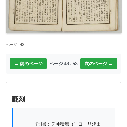
ページ: 43
← 前のページ
ページ 43 / 53
次のページ →
翻刻
          　《割書：テ冲積層（）ヨ｜リ湧出