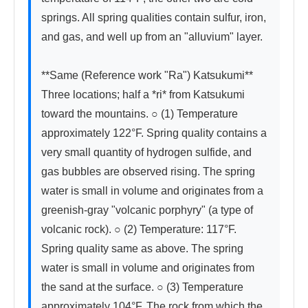
springs. All spring qualities contain sulfur, iron, 
and gas, and well up from an "alluvium" layer.

**Same (Reference work "Ra") Katsukumi**　
Three locations; half a *ri* from Katsukumi 
toward the mountains. ○ (1) Temperature 
approximately 122°F. Spring quality contains a 
very small quantity of hydrogen sulfide, and 
gas bubbles are observed rising. The spring 
water is small in volume and originates from a 
greenish-gray "volcanic porphyry" (a type of 
volcanic rock). ○ (2) Temperature: 117°F. 
Spring quality same as above. The spring 
water is small in volume and originates from 
the sand at the surface. ○ (3) Temperature 
approximately 104°F. The rock from which the 