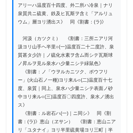
アリ一ハ温度百十四度、外二所ハ冷泉｜ナリ
泉質共ニ硫黄、鉄及ヒ瓦斯ヲ含ミ「アルリュ
ウム」層ヨリ湧出ス》　同《割書：(ラ)》

　河汲（カツクミ）　《割書：三所ニアリ河
汲ヨリ山手ヘ半里○(一)温度百二十二度許、泉
質甚タ少許｜ノ硫化水素ヲ含ム而シテ瓦斯球
ノ昇ルヲ見ル泉水ハ少量ニシテ緑鼠色》

　《割書：ノ「ウヲルカニツク、ポウフリ
ー」(火山石ノ一種)ヨリ来ル○(二)温度百十七
度、泉質｜同上、泉水ハ少量ニシテ表面ノ砂
中ヨリ来ル○(三)温度百〇四度許、泉水ノ湧出
ス》

　《割書：ル岩石ハ(一)｜ニ同シ》　同《割
書：(ラ)》恵山（ヱサン）　《割書：恵山ニア
リ「ユタナイ」ヨリ半里硫黄場ヨリ三町｜半