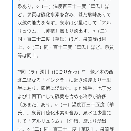
泉あり。○（一）温度百三十一度〔華氏〕ほ
ど。泉質は硫化水素を含み、甚だ酸味ありて
収斂の能力を有す。泉水は少量にして「アル
リュウム」〔沖積〕層より湧出す。○（二）
同・百二十二度〔華氏〕ほど。泉質等は同
上。○（三）同・百十三度〔華氏〕ほど。泉質
等は同上。

**同（ラ）濁川（にごりかわ）**　鷲ノ木の西
北二里なる「イシクラ」に近き海岸より一里
半にあり。四所に湧出す。また海手、七丁お
よび十四丁にして硫黄を含める冷泉が許多
〔あまた〕あり。○（一）温度百三十五度〔華
氏〕。泉質は硫化水素を含み、泉水は少量に
して「アルリュウム」〔沖積〕層より湧出
す。○（二）同・百三十一度〔華氏〕。泉質等