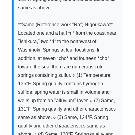
same as above.

**Same (Reference work "Ra") Nigorikawa**　
Located one and a half *ri* from the coast near 
"Ishikura," two *ri* to the northwest of 
Washinoki. Springs at four locations. In 
addition, at seven *chō* and fourteen *chō* 
toward the sea, there are numerous cold 
springs containing sulfur. ○ (1) Temperature: 
135°F. Spring quality contains hydrogen 
sulfide; spring water is small in volume and 
wells up from an "alluvium" layer. ○ (2) Same, 
131°F. Spring quality and other characteristics 
same as above. ○ (3) Same, 124°F. Spring 
quality and other characteristics same as 
above. ○ (4) Same, 120°F. Spring quality and 