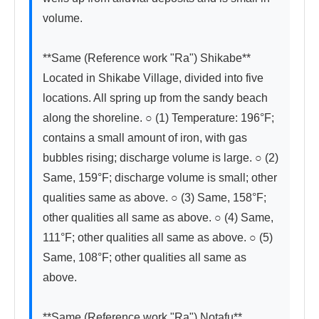
volume.

**Same (Reference work "Ra") Shikabe**　
Located in Shikabe Village, divided into five 
locations. All spring up from the sandy beach 
along the shoreline. ○ (1) Temperature: 196°F; 
contains a small amount of iron, with gas 
bubbles rising; discharge volume is large. ○ (2) 
Same, 159°F; discharge volume is small; other 
qualities same as above. ○ (3) Same, 158°F; 
other qualities all same as above. ○ (4) Same, 
111°F; other qualities all same as above. ○ (5) 
Same, 108°F; other qualities all same as 
above.

**Same (Reference work "Ra") Notafu**　