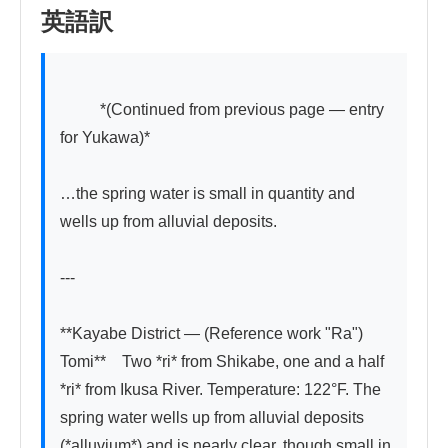
英語訳
          *(Continued from previous page — entry 
for Yukawa)*

…the spring water is small in quantity and 
wells up from alluvial deposits.

---

**Kayabe District — (Reference work "Ra") 
Tomi**　Two *ri* from Shikabe, one and a half 
*ri* from Ikusa River. Temperature: 122°F. The 
spring water wells up from alluvial deposits 
(*alluvium*) and is nearly clear, though small in 