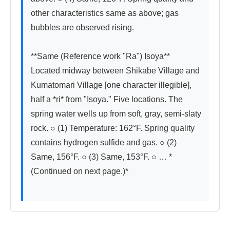
other characteristics same as above; gas 
bubbles are observed rising.

**Same (Reference work "Ra") Isoya**　
Located midway between Shikabe Village and 
Kumatomari Village [one character illegible], 
half a *ri* from "Isoya." Five locations. The 
spring water wells up from soft, gray, semi-slaty 
rock. ○ (1) Temperature: 162°F. Spring quality 
contains hydrogen sulfide and gas. ○ (2) 
Same, 156°F. ○ (3) Same, 153°F. ○ … *
(Continued on next page.)*
