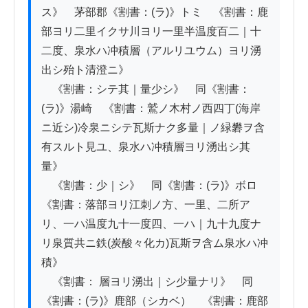
ス》　茅部郡《割書：(ラ)》トミ　《割書：鹿
部ヨリ二里イクサ川ヨリ一里半温度百二｜十
二度、泉水ハ冲積層（アルリユウム）ヨリ湧
出シ殆ト清澄ニ》

　《割書：シテ其｜量少シ》　同《割書：
(ラ)》湯崎　《割書：鷲ノ木村ノ西四丁(海岸
ニ近シ)冷泉ニシテ瓦斯ナク多量｜ノ緑礬ヲ含
有スルト見ユ、泉水ハ冲積層ヨリ湧出シ其
量》

　《割書：少｜シ》　同《割書：(ラ)》ボロ　
《割書：落部ヨリ江刺ノ方、一里、二所ア
リ、一ハ温度九十一度四、一ハ｜九十九度ナ
リ泉質共ニ鉄(炭酸々化カ)瓦斯ヲ含ム泉水ハ冲
積》

　《割書： 層ヨリ湧出｜シ少量ナリ》　同
《割書：(ラ)》鹿部（シカベ）　《割書：鹿部