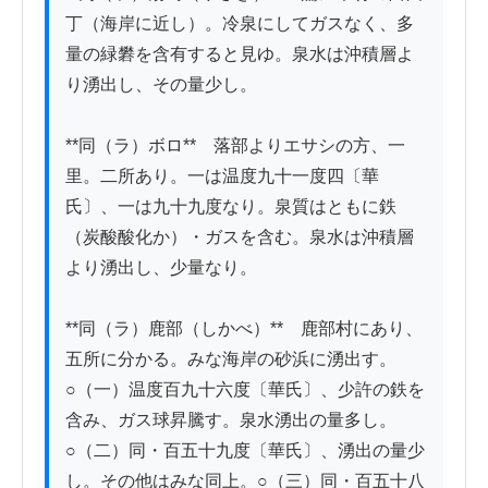
丁（海岸に近し）。冷泉にしてガスなく、多
量の緑礬を含有すると見ゆ。泉水は沖積層よ
り湧出し、その量少し。

**同（ラ）ボロ**　落部よりエサシの方、一
里。二所あり。一は温度九十一度四〔華
氏〕、一は九十九度なり。泉質はともに鉄
（炭酸酸化か）・ガスを含む。泉水は沖積層
より湧出し、少量なり。

**同（ラ）鹿部（しかべ）**　鹿部村にあり、
五所に分かる。みな海岸の砂浜に湧出す。
○（一）温度百九十六度〔華氏〕、少許の鉄を
含み、ガス球昇騰す。泉水湧出の量多し。
○（二）同・百五十九度〔華氏〕、湧出の量少
し。その他はみな同上。○（三）同・百五十八