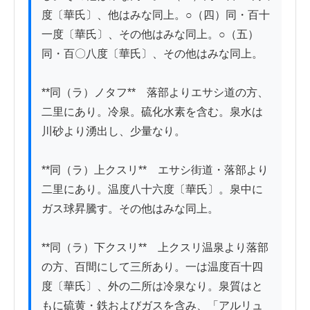
度〔華氏〕、他はみな同上。○（四）同・百十
一度〔華氏〕、その他はみな同上。○（五）
同・百〇八度〔華氏〕、その他はみな同上。

**同（ラ）ノタフ**　落部よりエサシ道の方、
二里にあり。冷泉。硫化水素を含む。泉水は
川砂より湧出し、少量なり。

**同（ラ）上クスリ**　エサシ街道・落部より
二里にあり。温度八十六度〔華氏〕。泉中に
ガス球昇騰す。その他はみな同上。

**同（ラ）下クスリ**　上クスリ温泉より落部
の方、百間にして三所あり。一は温度百十四
度〔華氏〕、外の二所は冷泉なり。泉質はと
もに硫黄・鉄およびガスを含み、「アルリュ