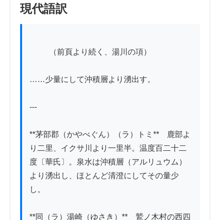
現代語訳
          （前頁より続く、湯川の項）

……少量にして沖積層より湧出す。

---

**茅部郡（かやべぐん）（ラ）トミ**　鹿部よ
り二里、イクサ川より一里半。温度百二十二
度〔華氏〕。泉水は沖積層（アルリュウム）
より湧出し、ほとんど清澄にしてその量少
し。

**同（ラ）湯崎（ゆさき）**　鷲ノ木村の西四