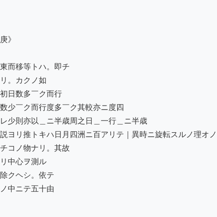
庚》

東而移等トハ。即チ

リ。カクノ如

初日数多￣ク而行

数少￣ク而行度多￣ク其較亦ニ度四

レ少則亦以＿ニ半歳周之日＿一行＿ニ半歳

説ヨリ推トキハ日月四洲ニ百アリテ｜異時ニ旋転スルノ理オノ
チコノ物ナリ。其故

リ中心ヲ測ル

除クヘシ。依テ

ノ中ニテ五十由
