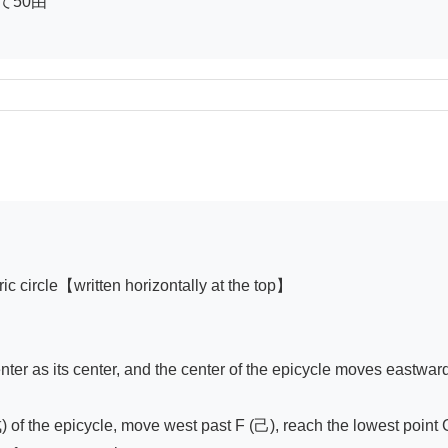
50由

ic circle【written horizontally at the top】

nter as its center, and the center of the epicycle moves eastwa
 of the epicycle, move west past F (己), reach the lowest point G