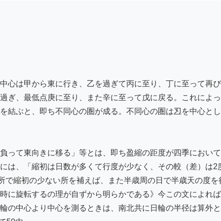
中心は甲から東に行き、乙を過ぎて丙に至り、丁に至って再び
過ぎ、最低点庚に至り、また辛に至って戊に戻る。これによっ
を結ぶと、即ち不同心の圏が成る。不同心の圏は丒を中心とし
負って東向きに移る」等とは、即ち盈縮の距度が四季において
には、「縮初は日数が多くて行度が少なく、その較（差）は2
い所で縮初の少ない所を補えば、また半歳周の日で半歳天の度
時に旋転するの理が自ずから明らかである》今この文によれば
輪の中心より中心を測るときは、南北共に日輪の半径は算外と