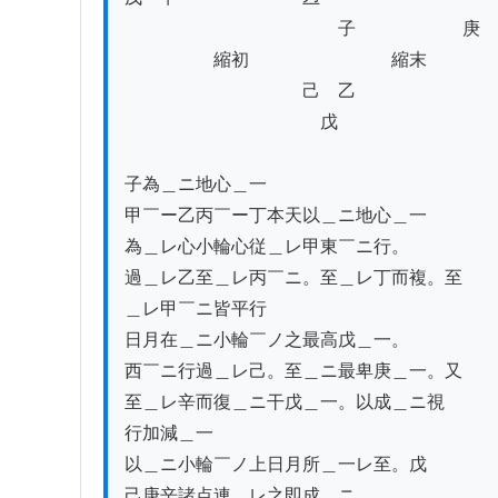
　　　　　　　　　　　　子　　　　　　庚　
　　　　　縮初　　　　　　　　縮末

　　　　　　　　　　己　乙

　　　　　　　　　　　戊

子為＿ニ地心＿一

甲￣ー乙丙￣ー丁本天以＿ニ地心＿一

為＿レ心小輪心従＿レ甲東￣ニ行。

過＿レ乙至＿レ丙￣ニ。至＿レ丁而複。至

＿レ甲￣ニ皆平行

日月在＿ニ小輪￣ノ之最高戊＿一。

西￣ニ行過＿レ己。至＿ニ最卑庚＿一。又

至＿レ辛而復＿ニ干戊＿一。以成＿ニ視

行加減＿一

以＿ニ小輪￣ノ上日月所＿一レ至。戊

己庚辛諸点連＿レ之即成＿ニ
