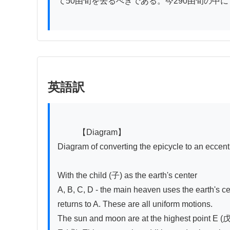
て50由旬を去るべきである。今290由旬の中にて
英語訳
          【Diagram】

Diagram of converting the epicycle to an eccentr
With the child (子) as the earth's center

A, B, C, D - the main heaven uses the earth's ce
returns to A. These are all uniform motions.

The sun and moon are at the highest point E (戊)