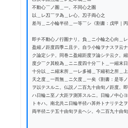
不動心￣ノ圏＿一。不同心之圏

以＿レ丒￣ヲ為＿レ心。丒子両心之

差与＿ニ小輪半径＿一等￣シ《割書：戊甲｜丙
即チ不動心ノ行圏ナリ。負＿ニ小輪之心向＿レ
盈縮ノ距度四季ニ且テ。自ラ小輪ヲナスヲ云ナ
ク論定シテ。同巻ニ盈縮距度ヲ論シテ云ク。縮
度少￣ク其較為＿ニニ度四十分￣ト＿一縮末日
十分以＿ニ縮末所＿一レ多補＿下縮初之所＿上
天之度＿一而無＿ニ欠度＿一矣《割書：是等ノ
ヲ以テスルニ。仏説ノ二百九十由旬ノ距度。即
ハ日輪ニ至ノ大距ヲ測筭スルニ。日輪ノ中心ヨ
トキハ。南北共ニ日輪半径ハ筭外トナリテ之ヲ
両半径ニテ五十由旬ヲ去ヘシ。今二百九十由旬