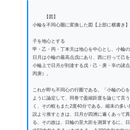
          【図】

小輪を不同心圏に変換した図【上部に横書き】

子を地心とする

甲・乙・丙・丁本天は地心を中心とし、小輪の
日月は小輪の最高点戊にあり、西に行って己を
小輪上で日月が到達する戊・己・庚・辛の諸点
丙庚）。

これが即ち不同心の行圏である。「小輪の心を
ように論定して、同巻で盈縮距度を論じて言う
く、その較もまた2度40分である。縮末の多
説より推すときは、日月が四洲に遍くあって異
る。その故は、日輪の至大距を測算するに、日