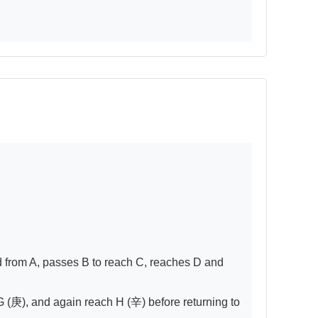
rd from A, passes B to reach C, reaches D and 
 (庚), and again reach H (辛) before returning to 