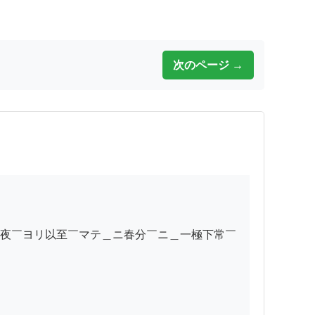
次のページ →
夜￣ヨリ以至￣マテ＿ニ春分￣ニ＿一極下常￣