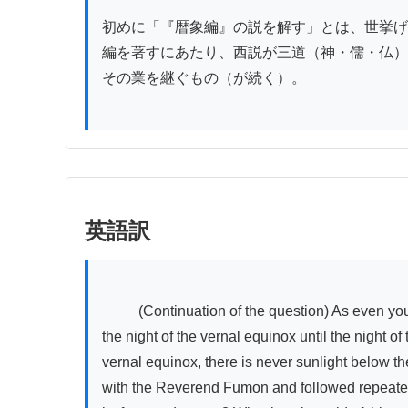
初めに「『暦象編』の説を解す」とは、世挙げ
編を著すにあたり、西説が三道（神・儒・仏）
その業を継ぐもの（が続く）。

英語訳
          (Continuation of the question) As even you yourself have acknowledged, the Chinese text "Zhoubi [Suanjing]" also states this. (The Zhoubi states: "From 
the night of the vernal equinox until the night o
vernal equinox, there is never sunlight below th
with the Reverend Fumon and followed repeatedl