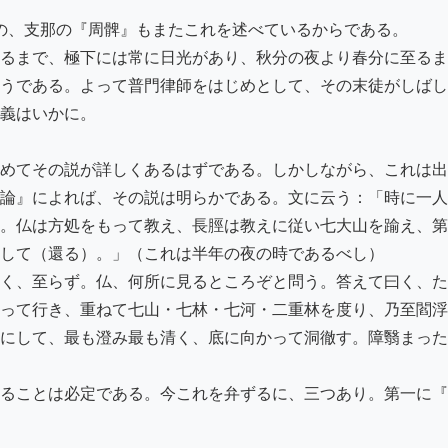
るまで、極下には常に日光があり、秋分の夜より春分に至るま
うである。よって普門律師をはじめとして、その末徒がしばし
義はいかに。

めてその説が詳しくあるはずである。しかしながら、これは出
論』によれば、その説は明らかである。文に云う：「時に一人
。仏は方処をもって教え、長脛は教えに従い七大山を踰え、第
して（還る）。」（これは半年の夜の時であるべし）

く、至らず。仏、何所に見るところぞと問う。答えて曰く、た
って行き、重ねて七山・七林・七河・二重林を度り、乃至閻浮
にして、最も澄み最も清く、底に向かって洞徹す。障翳まった
ることは必定である。今これを弁ずるに、三つあり。第一に『