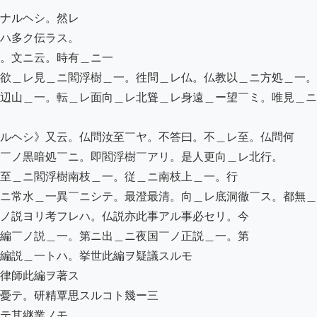
ナルヘシ。然レ

ハ多ク伝ラス。

。文ニ云。時有＿ニ一

欲＿レ見＿ニ閻浮樹＿一。徃問＿レ仏。仏教以＿ニ方処＿一。
辺山＿一。転＿レ面向＿レ北聳＿レ身遠＿ー望￣ミ。唯見＿ニ

ルヘシ》又云。仏問汝至￣ヤ。不答曰。不＿レ至。仏問何

￣ノ黒暗処￣ニ。即閻浮樹￣アリ。是人更向＿レ北行。

至＿ニ閻浮樹南枝＿一。従＿ニ南枝上＿一。行

ニ常水＿一異￣ニシテ。最澄最清。向＿レ底洞徹￣ス。都無＿
ノ説ヨリ考フレハ。仏説亦此事アル事必セリ。今

編￣ノ説＿一。第ニ出＿ニ夜国￣ノ正説＿一。第

編説＿一トハ。挙世此編ヲ疑議スルモ

律師此編ヲ著ス

憂テ。研精覃思スルコト幾ー三

テ其継業ノモ
