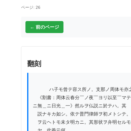
ページ: 26
← 前のページ
翻刻
          　ハ子モ曾テ容ス所ノ。支那ノ周体モ亦之ヲ云フカ故也。

　《割書：周体云春分￣ノ夜￣ヨリ以至￣マテ
ニ無＿ニ日光＿一》然ルヲ仏説ニ於テハ。其

　説ナキカ如シ。依テ普門律師ヲ初メトシテ。
　ヲ云ヘトモ未タ明カニ。其形状ヲ弁明セルモ
　ヤ。此義云何。
