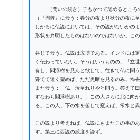
          （問いの続き）子もかつて認めるところの、支那の『周髀』もまたこれを述べているからである。

（『周髀』に云う：春分の夜より秋分の夜に至
しかるに仏説においては、その説がないかのよ
形状を弁明したものはないのではないか。この
弁じて云う。仏説は広博である。インドには定
く伝わっていない。そうはいうものの、『立世
有し、閻浮樹を見んと欲して、往きて仏に問う
聳てて遠く望めば、ただ黒暗を見るのみ。怖畏
また云う：「仏、汝至れりやと問う。答えて曰
すなわち閻浮樹あり。」この人さらに北に向か
る。この人、下の水を俯して窺えば、常水と異
この説より考えれば、仏説にもまたこの事のあ
す。第三に西説の臆度を論ず。
