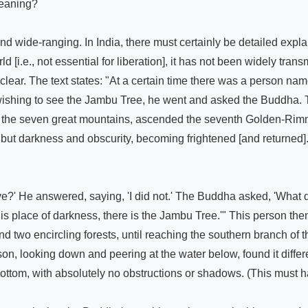
meaning?

 wide-ranging. In India, there must certainly be detailed explana
 [i.e., not essential for liberation], it has not been widely transm
s clear. The text states: "At a certain time there was a person n
, wishing to see the Jambu Tree, he went and asked the Buddha. 
d the seven great mountains, ascended the seventh Golden-Rimm
t darkness and obscurity, becoming frightened [and returned]."
ive?' He answered, saying, 'I did not.' The Buddha asked, 'What 
is place of darkness, there is the Jambu Tree.'" This person th
nd two encircling forests, until reaching the southern branch of
on, looking down and peering at the water below, found it diffe
bottom, with absolutely no obstructions or shadows. (This must ha