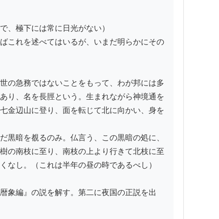
で、極下には常に日光がない）

ばこれを述べてはいるが、いまだ明らかにその
世の急務ではないことをもって、わが邦には多
あり、名を長脛という。生まれながら神境通を
七金辺山に登り、面を転じて北に向かい、身を
だ黒暗を覩るのみ。仏言う、この黒暗の処に、
樹の南枝に至り、南枝の上より行きて北枝に至
くなし。（これは半年の昼の時であるべし）

暦象編』の説を解す。第二に夜国の正説を出