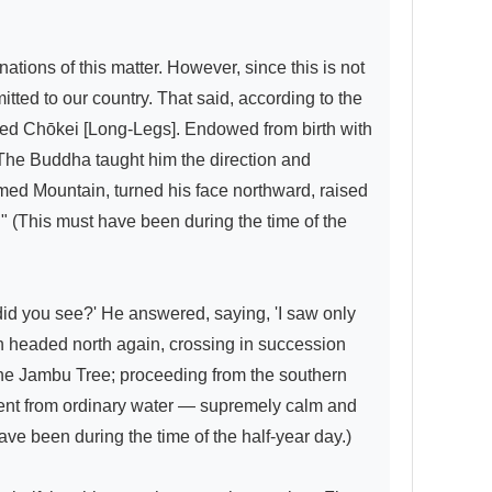
tions of this matter. However, since this is not 
itted to our country. That said, according to the 
amed Chōkei [Long-Legs]. Endowed from birth with 
The Buddha taught him the direction and 
ed Mountain, turned his face northward, raised 
 (This must have been during the time of the 
did you see?' He answered, saying, 'I saw only 
en headed north again, crossing in succession 
 the Jambu Tree; proceeding from the southern 
rent from ordinary water — supremely calm and 
ve been during the time of the half-year day.)
