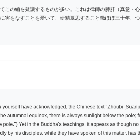
てこの編を疑議するものが多い。これは律師の肺肝（真意・心
に害をなすことを憂いて、研精覃思すること幾ほぼ三十年、つ
f the autumnal equinox, there is always sunlight below the pole; f
e pole.") Yet in the Buddha's teachings, it appears as though no
y by his disciples, while they have spoken of this matter, has 