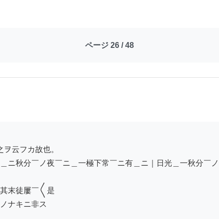
ページ 26 / 48
＿ニ秋分￣ノ夜￣ニ＿一極下常￣ニ有＿ニ｜日光＿一秋分￣ノ
其末徒屢￣〱是

ノナキニ非ス
