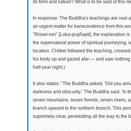
its form and nature? What is to be said of this 
In response: The Buddha's teachings are vast and
an urgent matter for transcendence from this world
"Rissei-ron" [Loka-prajñapti], the explanation i
the supernatural power of spiritual journeying
location. Chōkei followed the teaching, crosse
his body up and gazed afar — and saw nothing bu
half-year night.)

It also states: "The Buddha asked, 'Did you arr
darkness and obscurity.' The Buddha said, 'In th
seven mountains, seven forests, seven rivers, a
branch upward to the northern branch. This pers
supremely clear, penetrating all the way to the 