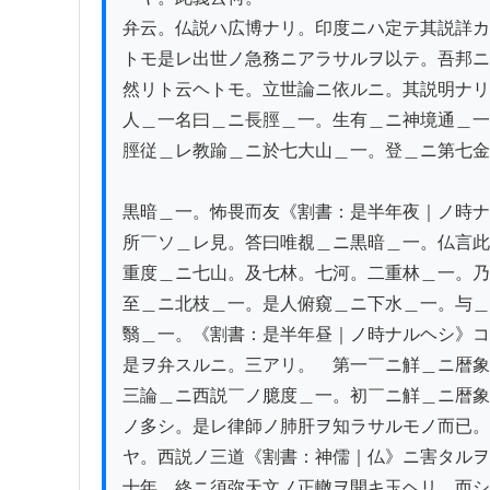
弁云。仏説ハ広博ナリ。印度ニハ定テ其説詳カ
トモ是レ出世ノ急務ニアラサルヲ以テ。吾邦ニ
然リト云ヘトモ。立世論ニ依ルニ。其説明ナリ
人＿一名曰＿ニ長脛＿一。生有＿ニ神境通＿一
脛従＿レ教踰＿ニ於七大山＿一。登＿ニ第七金
黒暗＿一。怖畏而友《割書：是半年夜｜ノ時ナ
所￣ソ＿レ見。答曰唯覩＿ニ黒暗＿一。仏言此
重度＿ニ七山。及七林。七河。二重林＿一。乃
至＿ニ北枝＿一。是人俯窺＿ニ下水＿一。与＿
翳＿一。《割書：是半年昼｜ノ時ナルヘシ》コ
是ヲ弁スルニ。三アリ。　第一￣ニ觧＿ニ暦象
三論＿ニ西説￣ノ臆度＿一。初￣ニ觧＿ニ暦象
ノ多シ。是レ律師ノ肺肝ヲ知ラサルモノ而已。
ヤ。西説ノ三道《割書：神儒｜仏》ニ害タルヲ
十年。終ニ須弥天文ノ正轍ヲ開キ玉ヘリ。而シ