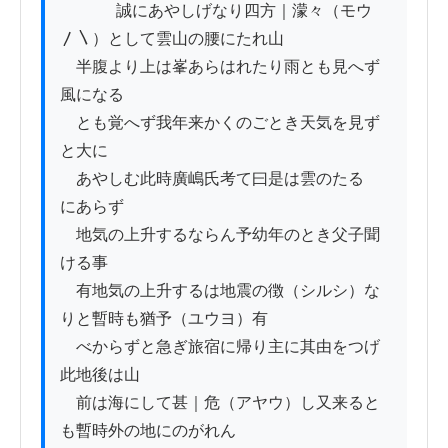
          　誠にあやしげなり四方｜濛々（モウ
〳〵）として雲山の腰にたれ山

　半腹より上は峯あらはれたり雨とも見へず
風になる

　とも覚へず我年来かくのごとき天気を見ず
と大に

　あやしむ此時廣嶋氏考て曰是は雲のたるゝ
にあらず

　地気の上升するならん予幼年のとき父子聞
ける事

　有地気の上升するは地震の徴（シルシ）な
りと暫時も猶予（ユウヨ）有

　べからずと急ぎ旅宿に帰り主に其由をつげ
此地後は山

　前は海にして甚｜危（アヤウ）し又来ると
も暫時外の地にのがれん
