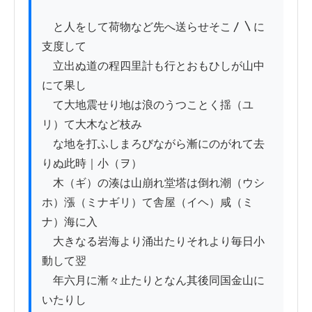
　と人をして荷物など先へ送らせそこ〳〵に
支度して

　立出ぬ道の程四里計も行とおもひしが山中
にて果し

　て大地震せり地は浪のうつことく揺（ユ
リ）て大木など枝み

　な地を打ふしまろびながら漸にのがれて去
りぬ此時｜小（ヲ）

　木（ギ）の湊は山崩れ堂塔は倒れ潮（ウシ
ホ）漲（ミナギリ）て舎屋（イヘ）咸（ミ
ナ）海に入

　大きなる岩海より涌出たりそれより毎日小
動して翌

　年六月に漸々止たりとなん其後同国金山に
いたりし
