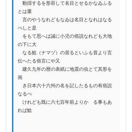
　動揺するを形容して名目とせるかなゐふる
とは重

　言のやうなれどもなゐは名目となれはなる
べしと是

　をもて思へは誠に小児の俗説なれども大地
の下に大

　なる鯰（ナマヅ）の居るといふも昔より言
伝へたる俗言にや又

　建久九年の暦の表紙に地震の虫とて其形を
画

　き日本六十六州の名を記したるもの有俗説
なるべ

　けれども既に六七百年前よりかゝる事もあ
れば鯰
