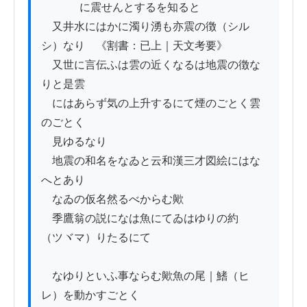
          　に震せんとするを知ると

　又井水にはかに濁り湧も亦震の徴（シル
シ）なり　《割書：已上｜天文考要》

　又世に言伝ふは雲の近くなるは地震の徴な
りと是雲

　にはあらず気の上升するにて煙のごとく雲
のごとく

　見ゆるなり

　地震の和名をなゐと云和漢三才図絵にはな
へとあり

　なゐの仮名然るべからむ歟

　季鷹翁の説になは魚にてゐはゆりの約
（ツヾマ）りたるにて

　なゆりといふ事ならむ歟魚の尾｜鰭（ヒ
レ）を動かすごとく
