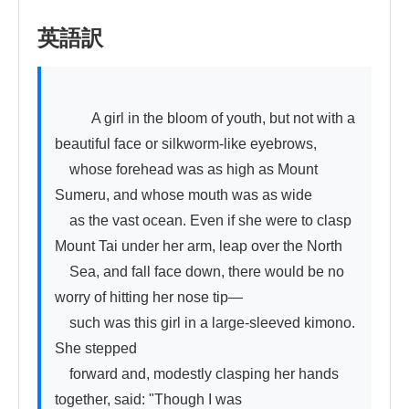
英語訳
          A girl in the bloom of youth, but not with a 
beautiful face or silkworm-like eyebrows,

　whose forehead was as high as Mount 
Sumeru, and whose mouth was as wide

　as the vast ocean. Even if she were to clasp 
Mount Tai under her arm, leap over the North

　Sea, and fall face down, there would be no 
worry of hitting her nose tip—

　such was this girl in a large-sleeved kimono. 
She stepped

　forward and, modestly clasping her hands 
together, said: "Though I was
