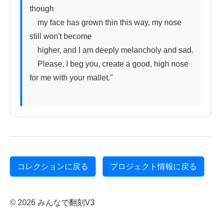
though

　my face has grown thin this way, my nose 
still won't become

　higher, and I am deeply melancholy and sad.

　Please, I beg you, create a good, high nose 
for me with your mallet."

コレクションに戻る
プロジェクト情報に戻る
© 2026 みんなで翻刻V3