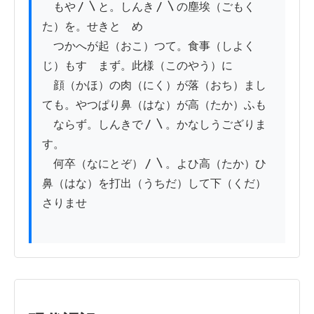
　もや〳〵と。しんき〳〵の塵埃（ごもく
た）を。せきとゞめ

　つかへが起（おこ）つて。食事（しよく
じ）もすゝまず。此様（このやう）に

　顔（かほ）の肉（にく）が落（おち）まし
ても。やつぱり鼻（はな）が高（たか）ふも

　ならず。しんきで〳〵。かなしうござりま
す。

　何卒（なにとぞ）〳〵。よひ高（たか）ひ
鼻（はな）を打出（うちだ）して下（くだ）
さりませ
