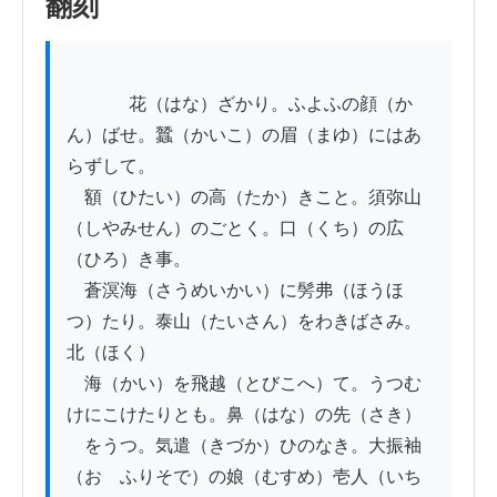
翻刻
          　花（はな）ざかり。ふよふの顔（か
ん）ばせ。蠶（かいこ）の眉（まゆ）にはあ
らずして。

　額（ひたい）の高（たか）きこと。須弥山
（しやみせん）のごとく。口（くち）の広
（ひろ）き事。

　蒼溟海（さうめいかい）に髣弗（ほうほ
つ）たり。泰山（たいさん）をわきばさみ。
北（ほく）

　海（かい）を飛越（とびこへ）て。うつむ
けにこけたりとも。鼻（はな）の先（さき）

　をうつ。気遣（きづか）ひのなき。大振袖
（おゝふりそで）の娘（むすめ）壱人（いち