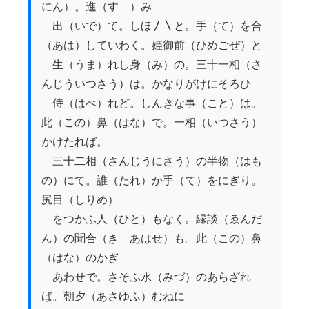
にん）。進（すゝ）み

　出（いで）て。しほ〳〵と。手（て）を合
（あは）していわく。姫御前（ひめごぜ）と

　生（うま）れし身（み）の。三十一相（さ
んじういつさう）は。かなりがけにそろひ

　侍（はべ）れど。しんきな事（こと）は。
此（この）鼻（はな）で。一相（いつさう）
かけたれば。

　三十二相（さんじうにさう）の半物（はも
の）にて。誰（たれ）か手（て）をにぎり。
尻目（しりめ）

　をつかふ人（ひと）もなく。縁談（ゑんだ
ん）の聞合（きゝあはせ）も。此（この）鼻
（はな）のかぎ

　あわせで。さそふ水（みづ）のあらざれ
ば。朝夕（あさゆふ）むねに
