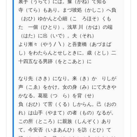
裏手（うらて）には。豫（かね）て知る

寺（てら）もあり。まづ彼処（かしこ）へ負
（おひ）ゆかんと心細（こゝろほそ）くも
たゞ一個（ひとり）。浅草 川（かは）の端
（はた）に出（いで）。夫（それ）

より漸々（やう〳〵）と吾妻橋（あづまば
し）をわたらんとせしときに。歳（とし）二
十四五なる男跡（をとこあと）に

なり先（さき）になり。来（き）かゝりしが
声（こゑ）をかけ。女の身（み）にて大きや
かなる。葛籠（つゞら）を背（せ）

負（おひ）て苦（くる）しからん。己（おの
れ）は山手（やまて）の者（もの）なるが。
この所（ところ）に親族（しんぞく）あり
て。今安否（いまあんひ）を訪（とひ）て
