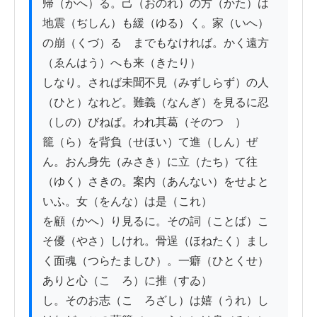
帰（かへ）る。己（おのれ）の方（かた）は
地震（ぢしん）も緩（ゆる）く。家（いへ）
の崩（くづ）るゝまでもなければ。かく遠方
（ゑんはう）へも来（きたり）

しなり。されば未聞不見（みずしらず）の人
（ひと）なれど。難義（なんぎ）を見るに忍
（しの）びねば。われ其葛（そのつゞ）

籠（ら）を背負（せほい）て進（しん）ぜ
ん。おん身先（みさき）に立（たち）て往
（ゆく）さきの。案内（あんない）をせよと
いふ。女（をんな）は是（これ）

を顧（かへ）り見るに。その詞（ことば）こ
そ優（やさ）しけれ。骨逞（ほねたく）まし
く面魂（つらたましひ）。一癖（ひとくせ）
ありと心（こゝろ）に推（すゐ）

し。そのお志（こゝろざし）は嬉（うれ）し