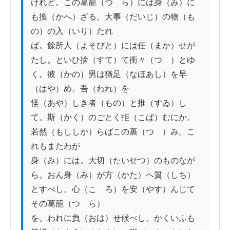
けれど。この葛籠（つゞら）には身（み）に
も換（かへ）ざる。大事（だいじ）の物（も
の）の入（いり）たれ

ば。餘所人（よそびと）には任（まか）せが
たし。といひ捨（すて）て衝々（つゝ）とゆ
く。彼（かの）男は猶足（なほあし）を早
（はや）め。吾（われ）を

怪（あや）しき者（もの）と推（すゐ）し
て。斯（かく）のごとく拒（こば）むにか。
若然（もししか）らばこの裹（つゝ）み。こ
れもまたわが

身（み）には。大切（たいせつ）のものなが
ら。おん身（み）が方（かた）へ質（しち）
とすべし。心（こゝろ）を安（やす）んじて
その葛籠（つゞら）

を。われに負（おは）せ候べし。かくいふも