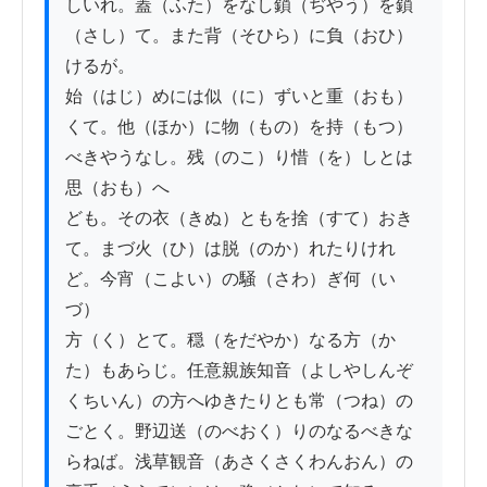
しいれ。蓋（ふた）をなし鎖（ぢやう）を鎖
（さし）て。また背（そひら）に負（おひ）
けるが。

始（はじ）めには似（に）ずいと重（おも）
くて。他（ほか）に物（もの）を持（もつ）
べきやうなし。残（のこ）り惜（を）しとは
思（おも）へ

ども。その衣（きぬ）ともを捨（すて）おき
て。まづ火（ひ）は脱（のか）れたりけれ
ど。今宵（こよい）の騒（さわ）ぎ何（い
づ）

方（く）とて。穏（をだやか）なる方（か
た）もあらじ。任意親族知音（よしやしんぞ
くちいん）の方へゆきたりとも常（つね）の

ごとく。野辺送（のべおく）りのなるべきな
らねば。浅草観音（あさくさくわんおん）の