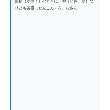
箇様（かやう）のときに。聊（いさゝか）な
りとも善根（ぜんこん）を。なさん
