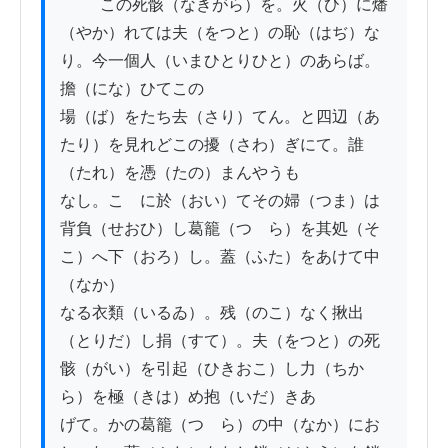
          この死骸（なきがら）を。火（ひ）に燔
（やか）れては夫（をつと）の恥（はぢ）な
り。今一個人（いまひとりひと）のあらば。
擔（にな）ひてこの

場（ば）をたち去（さり）てん。と四辺（あ
たり）を見れどこの擾（さわ）ぎにて。誰
（たれ）を憑（たの）まんやうも

なし。こゝに於（おい）てその婦（つま）は
背負（せおひ）し葛籠（つゞら）を其処（そ
こ）へ下（おろ）し。蓋（ふた）をあけて中
（なか）

なる衣類（いるゐ）。残（のこ）なく揪出
（とりだ）し捐（すて）。夫（をつと）の死 
骸（がい）を引起（ひきおこ）し力（ちか
ら）を極（きは）め抱（いだ）きあ

げて。かの葛籠（つゞら）の中（なか）にお