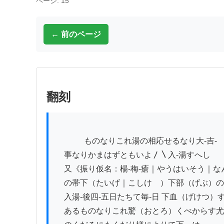
ページ: 15
← 前のページ
翻刻
          　ものなりこれ湯の相応せるなり大-吉-

　事なりかまはずともいよ〳〵入-湯すへし

　又《振り仮名：楊-梅-瘡｜やうはいそう｜な
　の帯下（たいげ｜こしけ　）下部（げぶ）の
　入湯-後四-五日たちて毎-日 下血（げけつ）す
　あるものなりこれ驚（おとろ）くべからす尤