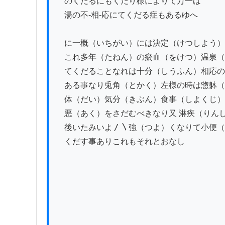
　のくだるにもくだり様によりて万一は

　湯の不-相-応にてくだる症もあるゆへ

　に一概（いちがい）には決定（けつしよう）
　これ多年（たねん）の瘀血（をけつ）温泉（
　てくだることなれは十分（しうふん）相応の
　ある事なり兎角（とかく）左様の時は惣躰（
　体（だい）気分（きぶん）食事（しよくじ）
　悪（あく）をさだむべきなり又 淋疾（りんし
　後いたみいよ〳〵強（つよ）くなりて小便（
　くだす事ありこれもそれとおなし 
