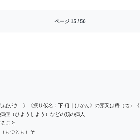
ページ 15 / 56
んばがさ　》《振り仮名：下-疳｜けかん》の類又は痔（ぢ）《
病症（ひようしよう）などの類の病人

ること

（もつとも）そ
