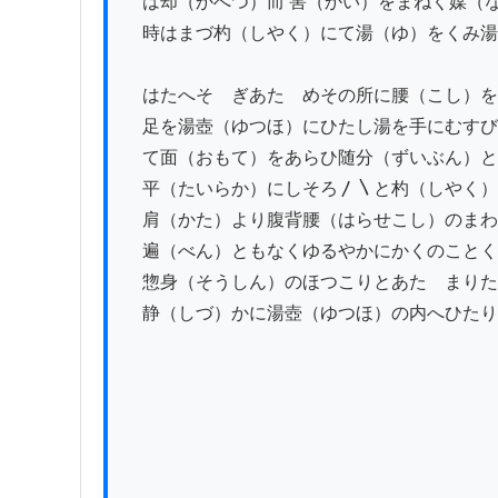
　は却（かへつ）而 害（かい）をまねく媒（な
　時はまづ杓（しやく）にて湯（ゆ）をくみ湯
　はたへそゝぎあたゝめその所に腰（こし）を
　足を湯壺（ゆつほ）にひたし湯を手にむすび

　て面（おもて）をあらひ随分（ずいぶん）と
　平（たいらか）にしそろ〳〵と杓（しやく）
　肩（かた）より腹背腰（はらせこし）のまわ
　遍（べん）ともなくゆるやかにかくのことく
　惣身（そうしん）のほつこりとあたゝまりた
　静（しづ）かに湯壺（ゆつほ）の内へひたり