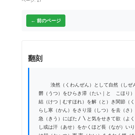
ページ: 17
← 前のページ
翻刻
          　渙然（くわんぜん）として自然（しぜん）に陽気（やうき）を宣通（せんつう）し

　欝（うつ）をひらき滞（たい｜とゝこほり）
　結（けつ｜むすほれ）を解（と）き関節（く
　らし寒（かん）をさり湿（しつ）を去（さ）
　急（きう）にばた〳〵と気をせきて欲（よく
　し或は汗（あせ）をかくほど長（なが）いり