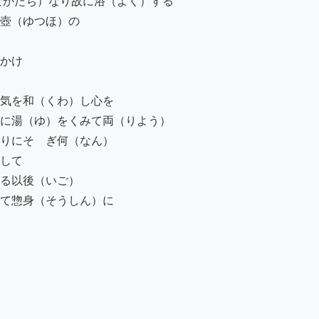
かたち）なり故に浴（よく）する

壺（ゆつほ）の

かけ

気を和（くわ）し心を

に湯（ゆ）をくみて両（りよう）

りにそゝぎ何（なん）

して

る以後（いご）

て惣身（そうしん）に
