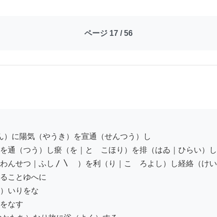
ページ 17 / 56
を通（つう）し瘀（を｜とゝこほり）を排（はゐ｜ひらい）し

わんせつ｜ふし〳〵　）を利（り｜こゝろよし）し経絡（けい
ることゆへに

）いりをな

をなす
