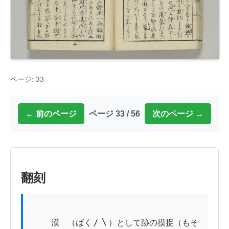
ページ: 33
← 前のページ
ページ 33 / 56
次のページ →
翻刻
          漠ゝ（ばく〳〵）として跡の摸捉（もそ