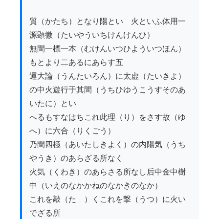
質（かたち）となり陽といゝ火といふ体用一
源顕微（たいやういちけんけんひ）

無間一標一本（むけんいつひよういつほん）
もとより二あるにあらす五

運大論（うんたいろん）に太虚（たいきよ）
の中火遊行于其間（うちひゆうこうすそのあ
いたに）とい

へるもすなはちこれ此理（り）をさす故（ゆ
へ）に六合（りくごう）

乃間四極（あいたしきよく）の内陽気（うち
やうき）のあらざる所なく

火気（くわき）のあらさる所なし后中金中樹
中（いえのなかかねのなかきのなか）

これを敲（たゝ）くこれを撃（うつ）に火い
でざる所
