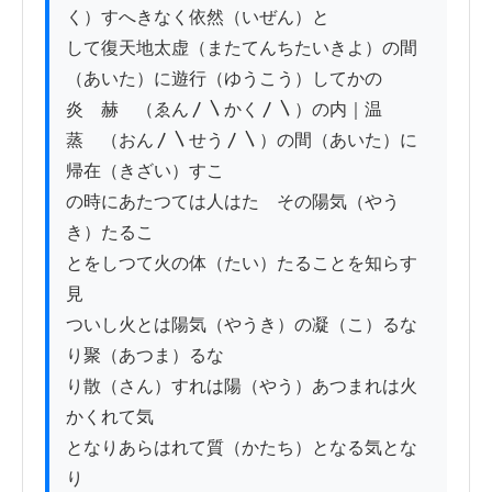
く）すへきなく依然（いぜん）と

して復天地太虚（またてんちたいきよ）の間
（あいた）に遊行（ゆうこう）してかの

炎ゝ赫ゝ（ゑん〳〵かく〳〵）の内｜温ゝ
蒸ゝ（おん〳〵せう〳〵）の間（あいた）に
帰在（きざい）すこ

の時にあたつては人はたゝその陽気（やう
き）たるこ

とをしつて火の体（たい）たることを知らす
見

ついし火とは陽気（やうき）の凝（こ）るな
り聚（あつま）るな

り散（さん）すれは陽（やう）あつまれは火
かくれて気

となりあらはれて質（かたち）となる気とな
り
