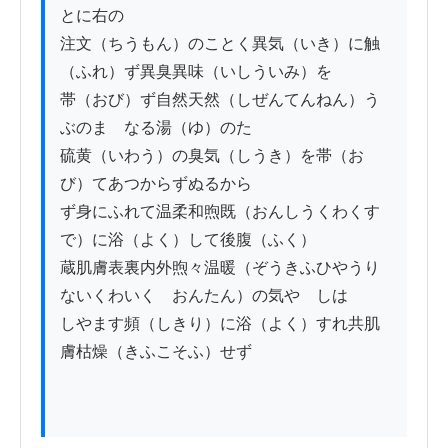
とに右の

注文（ちうもん）のことく異気（いき）に触
（ふれ）ず異臭異味（いしういみ）を

帯（おび）ず自然天然（しぜんてんねん）う
ぶのまゝなる湯（ゆ）のたゞ

硫黄（いわう）の臭気（しうき）を帯（お
び）てあつからずぬるから

ず身にふれて温柔和煦既（おんしうくわくす
で）に浴（よく）して後腹（ふく）

蔵肌膚表裏内外煦々温暖（ぞうきふひやうり
ないくわいくゝおんたん）の気やゝしは

しやます頻（しきり）に浴（よく）すれ共肌
膚枯燥（きふこそふ）せず
