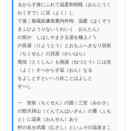
るからず身にふれて温柔和煦既（おんじうく
わくすで）に浴（よく）し

て後｜腹蔵肌膚表裏内外煦ゝ温暖（はくぞう
きふひようりないくわいくゝおんたん）

の気やゝしはしやまさる湯を極上〳〵

の良湯（りようとう）とおもふへきなり筑前
（ちくせん）の貝原（かいはら）

篤信（とくしん）も熱湯（ねつとう）には浴
（よく）すべからず温（おん）なる

をよしとすといへり此ことはよしと

すべし

一　筑前（ちくせん）の国｜三笠（みかさ）
の郡天拝山（ぐんてんはいざん）の麓（ふも
と）に温泉（おんせん）あり

村の名を武蔵（むさし）といふその温泉まこ