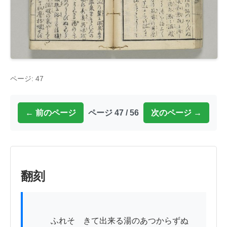
ページ: 47
← 前のページ
ページ 47 / 56
次のページ →
翻刻
          ふれそゝきて出来る湯のあつからずぬ
