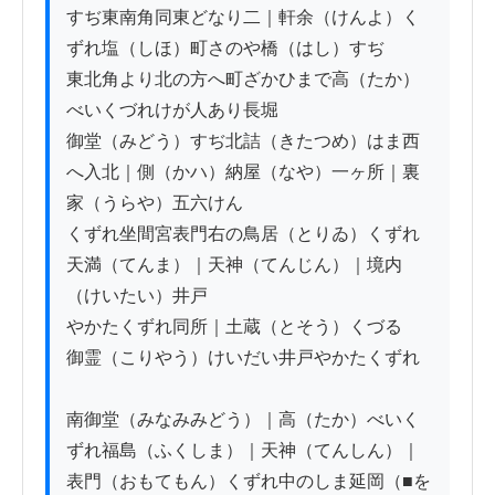
すぢ東南角同東どなり二｜軒余（けんよ）く
ずれ塩（しほ）町さのや橋（はし）すぢ

東北角より北の方へ町ざかひまで高（たか）
べいくづれけが人あり長堀

御堂（みどう）すぢ北詰（きたつめ）はま西
へ入北｜側（かハ）納屋（なや）一ヶ所｜裏
家（うらや）五六けん

くずれ坐間宮表門右の鳥居（とりゐ）くずれ
天満（てんま）｜天神（てんじん）｜境内
（けいたい）井戸

やかたくずれ同所｜土蔵（とそう）くづるゝ
御霊（こりやう）けいだい井戸やかたくずれ

南御堂（みなみみどう）｜高（たか）べいく
ずれ福島（ふくしま）｜天神（てんしん）｜
表門（おもてもん）くずれ中のしま延岡（■を