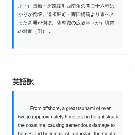
所・両国橋・駕籠屋町西南角の間口十六軒ば
かりが倒壊。道頓堀町・両国橋筋より東へ入
った高塀が倒壊。薩摩堀の広教寺（か）境内
の対面（側）…

英語訳
          From offshore, a great tsunami of over 
two jō (approximately 6 meters) in height struck 
the coastline, causing tremendous damage to 
homes and buildings. At Tenpōzan, the mouth 