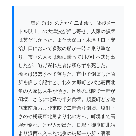
          海辺では沖の方から二丈余り（約6メー
トル以上）の大津波が押し寄せ、人家の損壊
は甚だしかった。また天保山・木津川口・安
治川口において多数の船が一時に乗り重な
り、市中の人々は船に乗って川の中へ逃げ出
したが、逃げ遅れた者は残らず水死した。
橋々はほぼすべて落ちた。市中で倒壊した箇
所を詳しく記すと、北久太郎町とバ池筋西北
角の人家は大半が傾き、同所の北隣で一軒が
倒壊、さらに北隣で半分倒壊。順慶町どぶ池
筋東南角および東隣で二軒余り倒壊。塩町・
さのや橋筋東北角より北の方へ、町境まで高
塀が倒れ、けが人が出た。長堀・御堂筋北詰
より浜西へ入った北側の納屋一か所・裏家