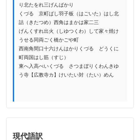
り北たをれ三げんばかり

くづるゝ京町ばし羽子板（はごいた）はし北
詰（きたつめ）西角はまかは家二三

げんくすれ出火（しゆつくわ）して家々焼け
うせる同両ごく橋かごや町

西南角間口十六けんはかりくづるゝどうくに
町両国はし筋（すじ）

東へ入高べいくづるゝさつまぼりくわんきゆ
う寺【広教寺カ】けいたい対（たい）めん

現代語訳