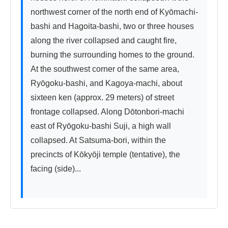
northwest corner of the north end of Kyōmachi-
bashi and Hagoita-bashi, two or three houses 
along the river collapsed and caught fire, 
burning the surrounding homes to the ground. 
At the southwest corner of the same area, 
Ryōgoku-bashi, and Kagoya-machi, about 
sixteen ken (approx. 29 meters) of street 
frontage collapsed. Along Dōtonbori-machi 
east of Ryōgoku-bashi Suji, a high wall 
collapsed. At Satsuma-bori, within the 
precincts of Kōkyōji temple (tentative), the 
facing (side)...
