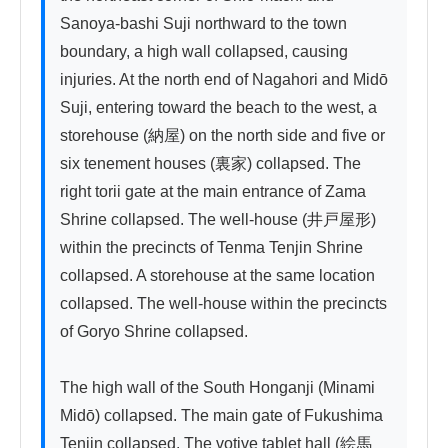
Sanoya-bashi Suji northward to the town 
boundary, a high wall collapsed, causing 
injuries. At the north end of Nagahori and Midō 
Suji, entering toward the beach to the west, a 
storehouse (納屋) on the north side and five or 
six tenement houses (裏家) collapsed. The 
right torii gate at the main entrance of Zama 
Shrine collapsed. The well-house (井戸屋形) 
within the precincts of Tenma Tenjin Shrine 
collapsed. A storehouse at the same location 
collapsed. The well-house within the precincts 
of Goryo Shrine collapsed.

The high wall of the South Honganji (Minami 
Midō) collapsed. The main gate of Fukushima 
Tenjin collapsed. The votive tablet hall (絵馬