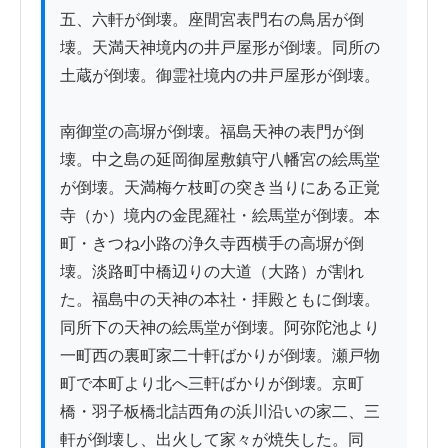
五、六軒が倒壊。座間宮表門右の鳥居が倒
壊。天満天神境内の井戸屋形が倒壊。同所の
土蔵が倒壊。御霊社境内の井戸屋形が倒壊。

南御堂の高塀が倒壊。福島天神の表門が倒
壊。中之島の延岡御屋敷鎮守八幡宮の絵馬堂
が倒壊。天満梅ケ枝町の突き当りにある正覚
寺（か）境内の金毘羅社・絵馬堂が倒壊。本
町・きつね小路の浄久寺西横手の高塀が倒
壊。淡路町中橋辺りの大道（大路）が割れ
た。福島中の天神の本社・拝殿ともに倒壊。
同所下の天神の絵馬堂が倒壊。阿弥陀池より
一町西の裏町家二十軒ばかりが倒壊。瀬戸物
町で本町より北へ三軒ばかりが倒壊。京町
橋・羽子板橋北詰西角の浜川沿いの家二、三
軒が倒壊し、出火して家々が焼失した。同