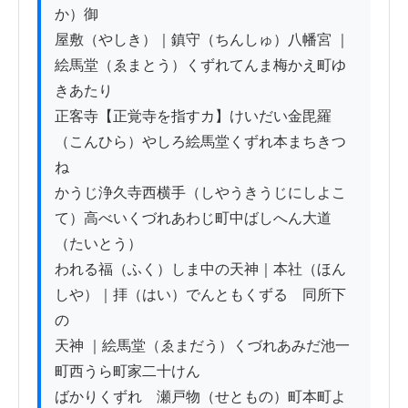
か）御

屋敷（やしき）｜鎮守（ちんしゅ）八幡宮 ｜
絵馬堂（ゑまとう）くずれてんま梅かえ町ゆ
きあたり

正客寺【正覚寺を指すカ】けいだい金毘羅
（こんひら）やしろ絵馬堂くずれ本まちきつ
ね

かうじ浄久寺西横手（しやうきうじにしよこ
て）高べいくづれあわじ町中ばしへん大道
（たいとう）

われる福（ふく）しま中の天神｜本社（ほん
しや）｜拝（はい）でんともくずるゝ同所下
の

天神 ｜絵馬堂（ゑまだう）くづれあみだ池一
町西うら町家二十けん

ばかりくずれ　瀬戸物（せともの）町本町よ