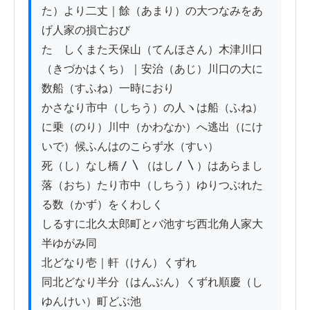
た）より二丈｜餘（あまり）の大つなみをあ
げ人家の損亡おび

たゝしくまた天保山（てんほさん）木津川口
（きづかはくち）｜安治（あじ）川口の大に
数船（すふね）一時におり

かさなり市中（しちう）の人ヽは船（ふね）
に乗（のり）川中（かわなか）へ逃出（にけ
いで）候ふんはのこらず水（すい）

死（し）なし橋〳〵（はし〳〵）はあらまし
落（おち）たり市中（しちう）ゆりつぶれた
る数（かず）をくわしく

しるすに北久太郎町とバ池すぢ西北角人家大
半ゆがみ同

北どなり壱｜軒（けん）くずれ

同北どなり半分（はんぶん）くずれ順慶（し
ゆんけい）町どぶ池
