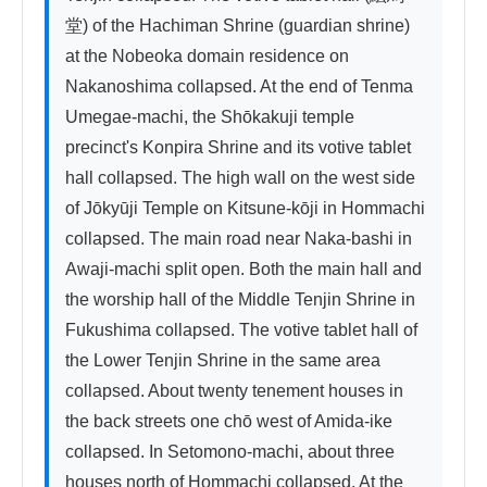
堂) of the Hachiman Shrine (guardian shrine) 
at the Nobeoka domain residence on 
Nakanoshima collapsed. At the end of Tenma 
Umegae-machi, the Shōkakuji temple 
precinct's Konpira Shrine and its votive tablet 
hall collapsed. The high wall on the west side 
of Jōkyūji Temple on Kitsune-kōji in Hommachi 
collapsed. The main road near Naka-bashi in 
Awaji-machi split open. Both the main hall and 
the worship hall of the Middle Tenjin Shrine in 
Fukushima collapsed. The votive tablet hall of 
the Lower Tenjin Shrine in the same area 
collapsed. About twenty tenement houses in 
the back streets one chō west of Amida-ike 
collapsed. In Setomono-machi, about three 
houses north of Hommachi collapsed. At the 