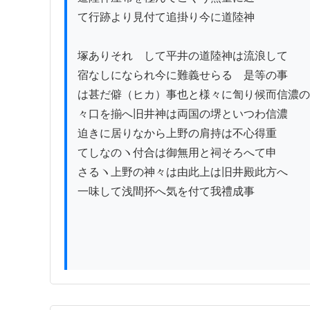
て行跡より見付て追掛り今に道陸神

塚ありそれゟして平井の道陸神は流浪して

宿なしになられ今に難義せらるゝ是等の事

は甚だ僻（ヒカ）事也と様々に訇り候而信濃の
々口を揃へ旧井神は両国の堺といつわ信濃

迫きに居りなから上野の肩持は不心得重

てしなのヽ付合は御無用と祠そろへて申

さるヽ上野の神々は由此上は旧井殿此方へ

一味して浅間抔へ気を付て我禮成事
