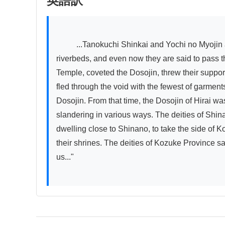
英語訳
          ...Tanokuchi Shinkai and Yochi no Myojin and other deities lost at gambling, and even the river water of their lands was taken as collateral, leaving dry 
riverbeds, and even now they are said to pass th
Temple, coveted the Dosojin, threw their support 
fled through the void with the fewest of garment
Dosojin. From that time, the Dosojin of Hirai wa
slandering in various ways. The deities of Shina
dwelling close to Shinano, to take the side of 
their shrines. The deities of Kozuke Province sa
us..."
