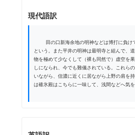
現代語訳
          田の口新海余地の明神などは博打に負けて、その土地の川の水まで質に取られ、涸れ川になってしまわれ、今でも猿久保あたりは息を殺して通られる
という。また平井の明神は最明寺と組んで、道
物を極めて少なくして（裸も同然で）虚空を果
しになられ、今でも難儀されている。これらの
いながら、信濃に近くに居ながら上野の肩を持
は碓氷殿はこちらに一味して、浅間などへ気を