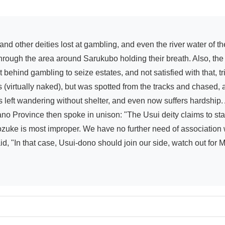
rough the area around Sarukubo holding their breath. Also, the M
behind gambling to seize estates, and not satisfied with that, tr
s (virtually naked), but was spotted from the tracks and chased, 
s left wandering without shelter, and even now suffers hardship. 
no Province then spoke in unison: "The Usui deity claims to stan
Kozuke is most improper. We have no further need of association 
id, "In that case, Usui-dono should join our side, watch out for