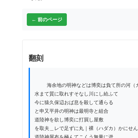
← 前のページ
翻刻
          海余地の明神などは博奕は負て所の河（カ）

水まて質に取れすそなし川にし給ふて

今に猿久保辺おば息を殺して通らるゝ

と申又平井の明神は最明寺と組合

道陸神を欲し博奕に打屓し屋敷

を取夫＿レで足ずに丸｜裸（ハダカ）かにせん
道陸神屋布を極んてこくう無量に迯
