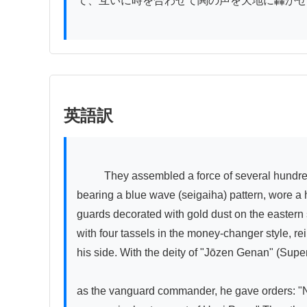
て、互いに時を合わせて鬨の声を天地に轟かせ
英語訳
          They assembled a force of several hundred thousand troops. For the departure of the vanguard commander on that day, he was dressed in armor robes 
bearing a blue wave (seigaiha) pattern, wore a h
guards decorated with gold dust on the eastern s
with four tassels in the money-changer style, r
his side. With the deity of "Jōzen Genan" (Super
as the vanguard commander, he gave orders: "No 