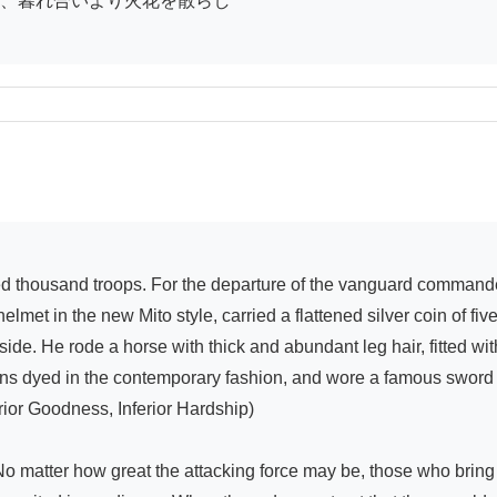
、暮れ合いより火花を散らし

elmet in the new Mito style, carried a flattened silver coin of f
ide. He rode a horse with thick and abundant leg hair, fitted wi
eins dyed in the contemporary fashion, and wore a famous sword r
ior Goodness, Inferior Hardship)

matter how great the attacking force may be, those who bring no 