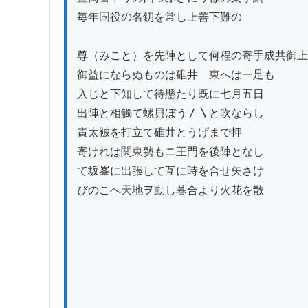
毎年国役の名釖を常し上善下難の

尊（みこと）を先陣として何程の寄手成共御上
御益にならぬものは碓井ゟ東へは一足も

入じと下知して待懸たり既に七月五日

出陣と相觸て螺貝ぼう〳〵と吹ならし

責太鞁を打立て碓井とうげまで押

寄けれは関東勢もニ王門を後陣となし

て坂峯に出張して互に時を合せ矢さけ

びのこへ天地ヲ動し暮合より火花を散
