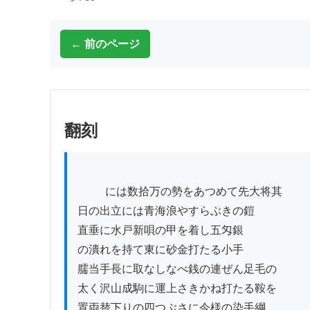
← 前のページ
翻刻
          には数拾万の勢をあつめて先大将其

日の出立には青海浪やすらぶきの鎧

直垂に水戸新唄の甲を着し五匁銀

の潰れを持て東に砂金打たる小手

臑当手長に取なしなべ銭の連ぜん足毛の

太く沢山成駒に運上さきかね打たる鞍を

置両替下りの四つぶさに今様の染手綱
