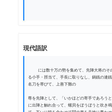
現代語訳
          には数十万の勢を集めて、先陣大将のその日の出立には、青海波模様の鎧直垂に、水戸新様の甲を着し、五匁銀の潰しを持って、東側に砂金を打ちた
る小手・脛当て、手長に取りなし、鍋銭の連銭
名刀を帯びて、上善下難の

尊を先陣として、「いかほどの寄手であろうと
に出陣と触れ合って、螺貝をぼうぼうと吹き鳴