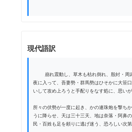
現代語訳
          崩れ震動し、草木も枯れ倒れ、殷紂・周武の戦い、我が朝の鈴鹿の戦いもこれにはいかでまさらんと、道々しかりける様子であった。ところが七日の
夜に入って、吾妻勢・群馬勢はひそかに大笹口
いして攻め上ろうと手配りをなす処に、思いが
所々の伏勢が一度に起き、かの連珠炮を撃ちか
うに降らせ、天は三十三天、地は奈落・阿鼻の
民・百姓も足を頼りに逃げ迷う、恐ろしい次第