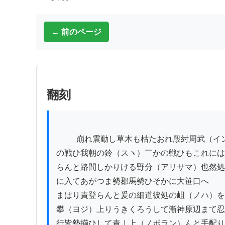
← 前のページ
翻刻
          崩れ震動し草木も枯たおれ殷紂周武（インチウシウブ）

の戦ひ我朝の鈴（スヽ）￣かの戦ひもこれには
らんと路間しかりける野分（アリサマ）也然処
に入てあがつま勢郡馬勢ひそかに大笹口へ

まはり責登らんと爰の細道彼処の岨（ノハ）を
攀（ヨジ）上りうきくろうして漸神原辺まて忍

行皆勢揃ひして責｜上（ノボラン）んと手配り