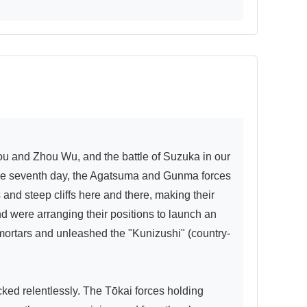
the seventh day, the Agatsuma and Gunma forces 
nd steep cliffs here and there, making their 
nd were arranging their positions to launch an 
mortars and unleashed the "Kunizushi" (country-
cked relentlessly. The Tōkai forces holding 