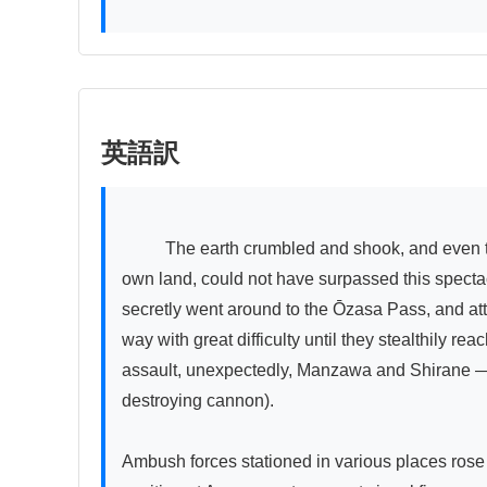
英語訳
          The earth crumbled and shook, and even the trees and grass withered and fell. Even the battles of Yin Zhou and Zhou Wu, and the battle of Suzuka in our 
own land, could not have surpassed this specta
secretly went around to the Ōzasa Pass, and att
way with great difficulty until they stealthily r
assault, unexpectedly, Manzawa and Shirane — w
destroying cannon).

Ambush forces stationed in various places rose up