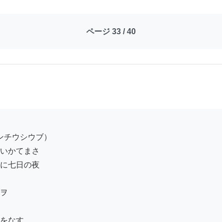
ページ 33 / 40
いかてまさ

に七日の夜

ヲ

をなす
