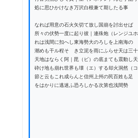
処に思ひかけなき万沢白根兼て期したる事

なれば用意の石火矢切て放し国崩を討出せば

所々の伏勢一度に起り彼｜連殊炮（レンジユホ
れは浅間に扣へし東海勢大のろしを上南海の

潮めも干ル程そゝき立泥を雨にふらせ天は三十
天地はならく阿｜毘（ビ）の底まても震動し天
砕け地も崩れ世界も壊（エ）する却火洞然（コ
節と云もこれ成らんと信州上州の民百姓も足

をはかりに逃迷ふ恐ろしかる次第也浅間勢
