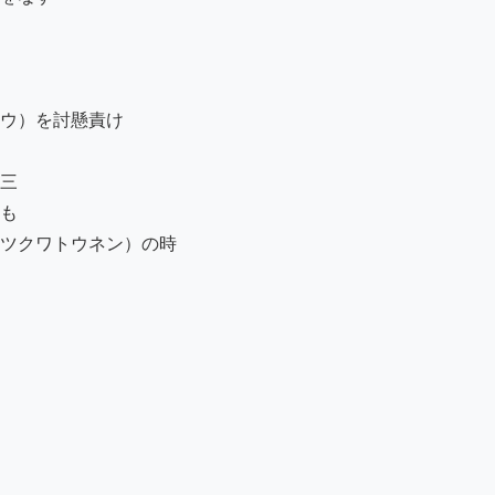
ウ）を討懸責け

三

も

ツクワトウネン）の時
