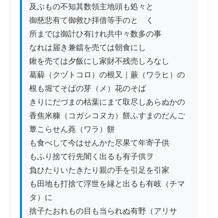
及ぶもの不知其数領主地頭も処々と

御慈悲有て御救ひ拝借等手のとゞく

所までは御計ひ有けれ共中々数多の事

なれは届き兼鐺を売ては朝食にし

鍬を売ては夕飯にし家財不残売しろなし

葛薢（クヅトコロ）の根又｜蕨（ワラヒ）の
根も堀てそばの芽（メ）花のそば

きりにだづまの枯葉にまて取尽しあらぬかの

香焦米糠（コガシコヌカ）餅ふすまのだんご
蕈こらせん蕘（ワラ）餅

も食べして今はせんかた尽果て年寄子供

もふり捨て行先闇く出るも有子供ヲ

負ひたりいたきたり親の手を引足を引家

も田地も打捨て浮世を縁と出るも有岐（チマ
タ）に

捨子たおれもの目も当られぬ有野（アリサ