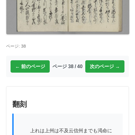
ページ: 38
← 前のページ
ページ 38 / 40
次のページ →
翻刻
          上れは上州は不及云信州までも渇命に
