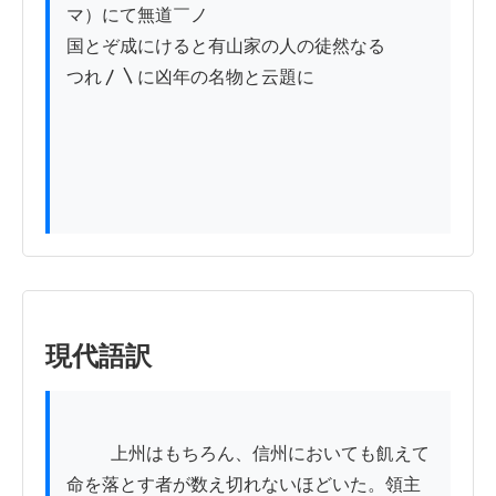
マ）にて無道￣ノ

国とぞ成にけると有山家の人の徒然なる

つれ〳〵に凶年の名物と云題に

現代語訳
          上州はもちろん、信州においても飢えて
命を落とす者が数え切れないほどいた。領主