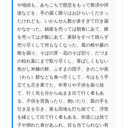
や地頭も、あちこちで慈悲をもって救済や拝
借などを、手の届く限りはお計らいくださっ
たけれども、いかんせん数が多すぎて行き届
かなかった。鍋釜を売っては朝食にあて、鍬
を売っては夕飯にあて、家財をすべて残らず
売り尽くして何もなくなった。葛の根や蕨の
根を掘り、そばの芽・花のそば切り、だづま
の枯れ葉にまで取り尽くし、香ばしくもない
焦がし米糠の餅、ふすまの団子、きのこや蕘
（わら）餅なども食べ尽くして、今はもう手
立ても尽き果てた。年寄りや子供を振り捨
て、行く先も分からぬまま出て行く者もあ
る。子供を背負ったり、抱いたり、親の手を
引き足を引き、家も田地も打ち捨てて、浮世
を縁として出て行く者もある。街道には捨て
子や倒れた者があふれ、目も当てられない有