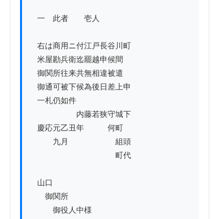
　一　此者　　壱人

　右は商用ニ付江戸長谷川町

　米屋勘兵衛迄罷越申候間

　御関所往来共無相違被遣

　御通可被下候為後日差上申

　一札仍如件

　　　　　　内藤若狭守城下

　慶応元乙丑年　　　何町

　　　九月　　　　　　組頭

　　　　　　　　　　　町代

　山口

　　御関所

　　　御役人中様
