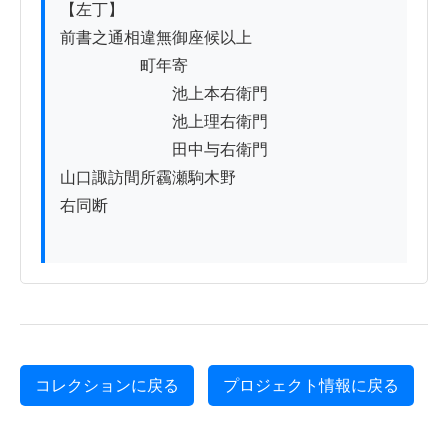
【左丁】

前書之通相違無御座候以上

　　　　　町年寄

　　　　　　　池上本右衛門

　　　　　　　池上理右衛門

　　　　　　　田中与右衛門

山口諏訪間所靏瀬駒木野

右同断

コレクションに戻る
プロジェクト情報に戻る