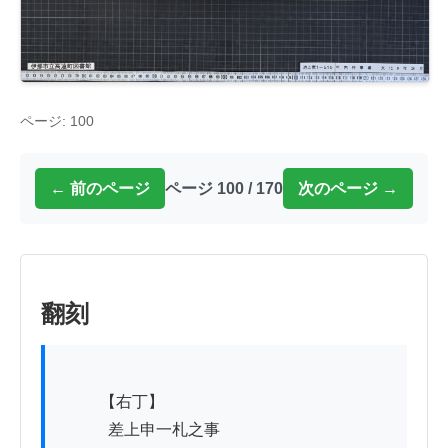
ページ: 100
← 前のページ
ページ 100 / 170
次のページ →
翻刻
          【右丁】

　　　差上申一札之事
