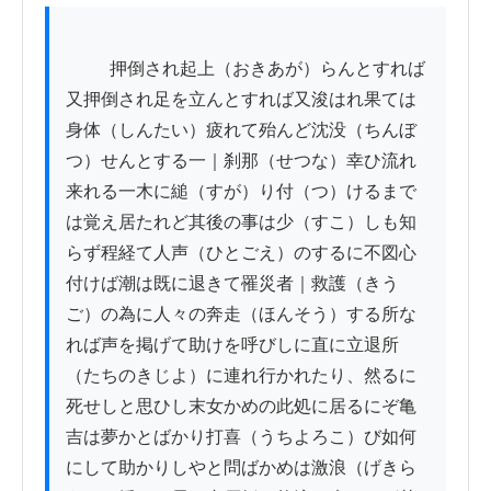
          押倒され起上（おきあが）らんとすれば
又押倒され足を立んとすれば又浚はれ果ては
身体（しんたい）疲れて殆んど沈没（ちんぼ
つ）せんとする一｜刹那（せつな）幸ひ流れ
来れる一木に縋（すが）り付（つ）けるまで
は覚え居たれど其後の事は少（すこ）しも知
らず程経て人声（ひとごえ）のするに不図心
付けば潮は既に退きて罹災者｜救護（きう
ご）の為に人々の奔走（ほんそう）する所な
れば声を掲げて助けを呼びしに直に立退所
（たちのきじよ）に連れ行かれたり、然るに
死せしと思ひし末女かめの此処に居るにぞ亀
吉は夢かとばかり打喜（うちよろこ）び如何
にして助かりしやと問ばかめは激浪（げきら