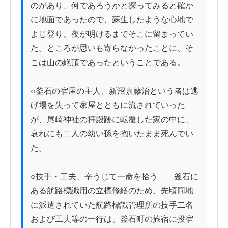
のがあり、何であろうかと探ってみると確か
に地面であったので、蘇生したような心地で
よじ登り、夜が明けるまでそこに留まってい
た。ところが思いも寄らなかったことに、そ
こは山の絶頂であったということである。

○釜石の宿屋の主人、新沼嘉藤治という者は逃
げ場を失って家屋とともに流されていった
が、尾崎神社の拝殿跡に転覆した家の中に、
哀れにも二人の幼い孫を抱いたまま死んでい
た。

○技手・工夫、辛うじて一命を拾う　　釜石に
ある航路標識用の立標修繕のため、先頃同地
に派遣されていた航路標識管理所の技手二名
および工夫等の一行は、釜石町の旅宿に投宿