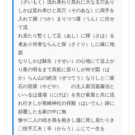
（ざいもく）流れ来れり其れに大なる穴あり
しかば是れ幸ひと其穴（そのあな）に両手を
入れて掴（つか）まりつつ運（うん）に任せ
て流

れ居たり暫くして足（あし）に障（さは）る
者あり何者ならんと探（さぐり）しに確に地
面

なりしかば蘇生（そせい）の心地にて這上が
り夜の明るまで其処に居りしが何ぞ図（は
か）らん山の絶頂（ぜつてう）なりしと〇釜
石の宿屋（やどや）　　の主人新沼嘉藤治と
いへるは逃場（にげば）を失ひ家屋と共に流
れ行きしが尾崎神社の拝殿（はいでん）跡に
顛覆したる家の中に無

惨や二人の幼き孫を抱きし儘に死し居たりき
〇技手工夫｜辛（からう）ふじて一生を