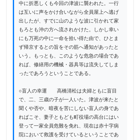
中に折悪しくも今回の津波に襲われた。一行
は互いに声をかけ合いながら全員屋上へ逃げ
出したが、すでに山のような波に引かれて家
もろとも沖の方へ流されかけた。しかし幸い
にも万死の中に一命を拾い得た由で、ひとま
ず帰京するとの旨をその筋へ通知があったと
いう。もっとも、このような危急の場合であ
れば、修繕用の機械・器具等は流失してしま
ったであろうということである。

○盲人の幸運　　高橋清松は夫婦ともに盲目
で、二、三歳の子が一人いた。津波が来たと
聞くや否や、暗夜を苦にしない盲人の身であ
ればこそ、妻子ともども町役場の高台にはい
登って一家全員危難を免れ、現在は赤十字病
院において救護を受けているということであ