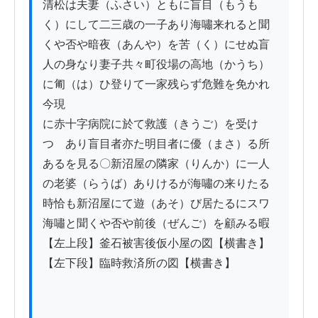
清松は夫妻（ふさい）ともに盲目（もうも
く）にして二三歳の一子あり海嘯来れると聞
くや否や暗夜（あんや）を苦（く）にせぬ盲
人の身なり妻子共々町役場の高地（かうち）
に匍（は）ひ登りて一家残らず危難を免かれ
今現

に赤十字病院に於て救護（きうご）を受け
つゝあり盲目者亦た明目者に優（まさ）る所
あるを見る〇新沼屋の隣家（りんか）に一人
の老婆（らうば）ありけるが海嘯の来りたる
時恰も新沼屋にて遊（あそ）び居たるにスワ
海嘯と聞くや否や前後（ぜんご）を顧みる暇

【左上段】釜石被害後仮小屋の図【横書き】
【左下段】臨時救済所の図【横書き】
