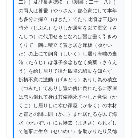
二》）及び長男徳松 （《割書：二十｜八》）
の両人は養蚕（やうさん）熱心家にして本年
も多分に掃立（はきた）てたり此頃は三起の
時分（じぶん）なりしが居宅を以て蚕室（さ
んしつ）に代用せるとなれば畳は盡く引きめ
くりて一隅に積立て置き居き床板（ゆかい
た）の上にて飼育（しいく）し居り海嘯の当
時（たうじ）は母子余念もなく桑葉（さうえ
う）を給し居りて復た四隣の騒動を知らず、
折柄不意に激動（げきどう）ありし為め積立
（つみた）てありし畳の傍に倒れたるに家屋
は忽ち倒れて身は其儘溺死すべしと覚悟（か
くご）し居りしに幸ひ家屋（かをく）の木材
と畳との間に囲（かこ）まれ居たるを以て海
水（かいすい）にも捲去（まきさ）られずし
て無事に生命（せいめい）を助かりたり又徳