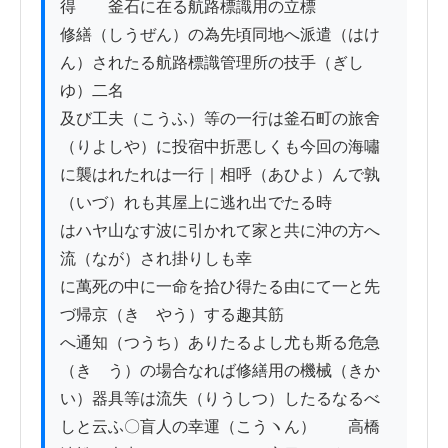
得　　釜石に在る航路標識用の立標

修繕（しうぜん）の為先頃同地へ派遣（はけ
ん）されたる航路標識管理所の技手（ぎし
ゆ）二名

及び工夫（こうふ）等の一行は釜石町の旅舍
（りよしや）に投宿中折悪しくも今回の海嘯
に襲はれたれは一行｜相呼（あひよ）んで孰
（いづ）れも其屋上に逃れ出でたる時

はハヤ山なす波に引かれて家と共に沖の方へ
流（なが）され掛りしも幸

に萬死の中に一命を拾ひ得たる由にて一と先
づ帰京（きゝやう）する趣其筋

へ通知（つうち）ありたるよし尤も斯る危急
（きゝう）の場合なれば修繕用の機械（きか
い）器具等は流失（りうしつ）したるなるべ
しと云ふ〇盲人の幸運（こうヽん）　　高橋