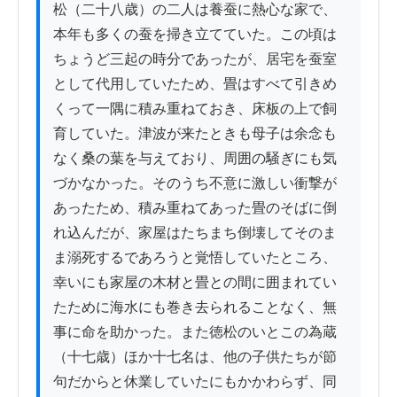
松（二十八歳）の二人は養蚕に熱心な家で、
本年も多くの蚕を掃き立てていた。この頃は
ちょうど三起の時分であったが、居宅を蚕室
として代用していたため、畳はすべて引きめ
くって一隅に積み重ねておき、床板の上で飼
育していた。津波が来たときも母子は余念も
なく桑の葉を与えており、周囲の騒ぎにも気
づかなかった。そのうち不意に激しい衝撃が
あったため、積み重ねてあった畳のそばに倒
れ込んだが、家屋はたちまち倒壊してそのま
ま溺死するであろうと覚悟していたところ、
幸いにも家屋の木材と畳との間に囲まれてい
たために海水にも巻き去られることなく、無
事に命を助かった。また徳松のいとこの為蔵
（十七歳）ほか十七名は、他の子供たちが節
句だからと休業していたにもかかわらず、同