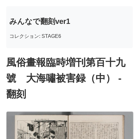
みんなで翻刻ver1
コレクション: STAGE6
風俗畫報臨時増刊第百十九
號 大海嘯被害録（中） -
翻刻