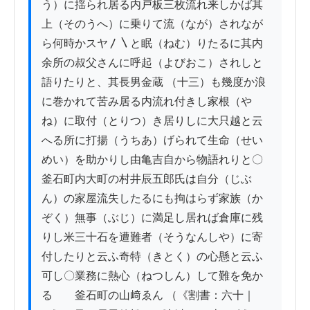
う）に揺られ居る内戸板三枚流れ来しかば其
上（そのうへ）に乗りて流（なが）されなが
ら何時かスヤ〳〵と眠（ねむ）りたるに其内
余所の叔父さんに呼起（よびおこ）されしと
語りたりと、其長男金蔵 （十三）も幾度か浪
に巻かれて苦み居る内流れ付きし家根（や
ね）に取付（とりつ）き居りしに大只越と云
へる所に打揚（うちあ）げられて生命（せい
めい）を助かりし由亀吉自から物語れりと〇
釜石町内大町の村井辰五郎氏は自分（じぶ
ん）の家屋流失したるにも拘はらず家族（か
ぞく）無事（ぶじ）に満足し居れば倉庫に残
りし米三十石を遭難者（そうなんしや）に寄
付したりと云ふ奇特（きとく）の心懸と云ふ
可し〇業務に熱心（ねつしん）して難を免か
る　　釜石町の山﨑ゑん （《割書：六十｜