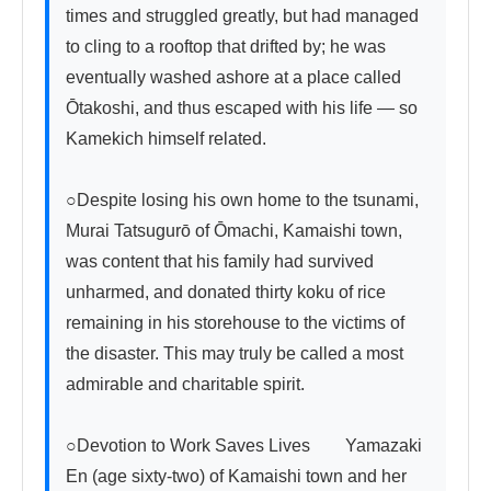
times and struggled greatly, but had managed 
to cling to a rooftop that drifted by; he was 
eventually washed ashore at a place called 
Ōtakoshi, and thus escaped with his life — so 
Kamekich himself related.

○Despite losing his own home to the tsunami, 
Murai Tatsugurō of Ōmachi, Kamaishi town, 
was content that his family had survived 
unharmed, and donated thirty koku of rice 
remaining in his storehouse to the victims of 
the disaster. This may truly be called a most 
admirable and charitable spirit.

○Devotion to Work Saves Lives　　Yamazaki 
En (age sixty-two) of Kamaishi town and her 