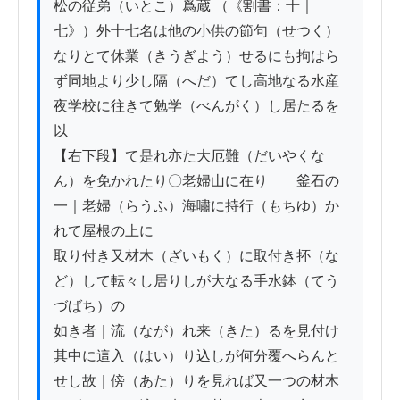
松の従弟（いとこ）爲蔵 （《割書：十｜　
七》）外十七名は他の小供の節句（せつく）
なりとて休業（きうぎよう）せるにも拘はら
ず同地より少し隔（へだ）てし高地なる水産
夜学校に往きて勉学（べんがく）し居たるを
以

【右下段】て是れ亦た大厄難（だいやくな
ん）を免かれたり〇老婦山に在り　　釜石の
一｜老婦（らうふ）海嘯に持行（もちゆ）か
れて屋根の上に

取り付き又材木（ざいもく）に取付き抔（な
ど）して転々し居りしが大なる手水鉢（てう
づばち）の

如き者｜流（なが）れ来（きた）るを見付け
其中に這入（はい）り込しが何分覆へらんと
せし故｜傍（あた）りを見れば又一つの材木