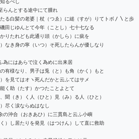
知るべし

至らんとする途中にて腫れ

たる白髪の老婆｜杖（つゑ）に縋（すが）りてトボ〳〵と歩

磯田じゆんとて今年（ことし）七十七なる

かりたれども此通り頭（かしら）に疵を

）なき身の寧（いつ）そ死したらんが優しなり

ふ為にはあらで泣く為めに出来居

の有様なり、男子は兎（と）も角（かく）もと

）を見てはオヽ死んだかと云ふてはサメ

能く助（たす）かつたことよとて

、聞（き）く人（ひと）見（み）る人（ひと）

）尽く涙ならぬはなし

余の沖合（おきあひ）に三貫島と云ふ小嶼

く）し居たりを発見（はつけん）して直に救助
