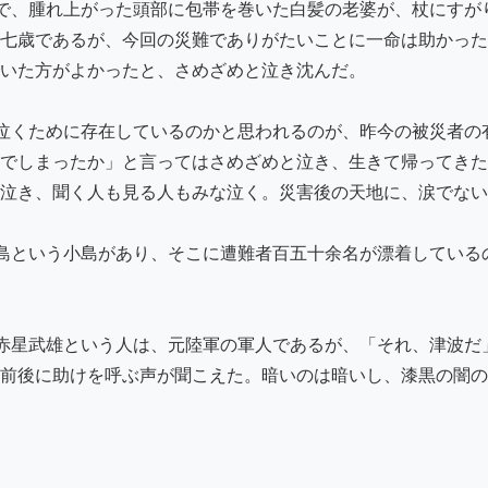
で、腫れ上がった頭部に包帯を巻いた白髪の老婆が、杖にすが
七歳であるが、今回の災難でありがたいことに一命は助かった
いた方がよかったと、さめざめと泣き沈んだ。

泣くために存在しているのかと思われるのが、昨今の被災者の
でしまったか」と言ってはさめざめと泣き、生きて帰ってきた
泣き、聞く人も見る人もみな泣く。災害後の天地に、涙でない
島という小島があり、そこに遭難者百五十余名が漂着している
赤星武雄という人は、元陸軍の軍人であるが、「それ、津波だ
前後に助けを呼ぶ声が聞こえた。暗いのは暗いし、漆黒の闇の