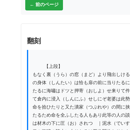
← 前のページ
翻刻
          【上段】

もなく裏（うら）の窓（まど）より飛出しける
の身体（しんたい）は恰も扉の前に当りたるに
たるに海嘯はドツと押寄（おしよ）せ来りて件
て倉内に浸入（しんにふ）せしにぞ老婆は此勢
命を拾ひたりと又た潰家（つぶれや）の間に挟
たるため命を全ふしたる人もあり此等の人の談
は材木の下に圧（お）されつゝ｜泥水（でいす