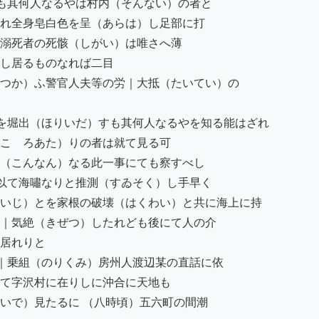
も其何人なるやは村内（そんない）の者と

れ全身皂白色を呈（あらは）し足部に打

溺死者の死骸（しがい）は唯さへ薄

し居るものなれば二目

つか）ふ警官人夫等の労｜大抵（たいてい）の

を堀出（ほりいだ）すも其何人なるやを知る能はざれ

こゝろあた）りの者は就て見る可

（こんなん）なる此一事にても察すべし

以て海嘯なりと推測（すゐそく）し手早く

いじ）とを家根の破壊（はくわい）と共に海上に持

｜気絶（きぜつ）したれども後にて人の介

居れりと

｜乗組（のりくみ）房州人渡辺某の直話に依

て字沢村に在りしに沖合に天地も

いで）見たるに （八時頃）五六町の間潮
