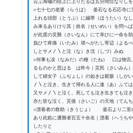
云ふ海嘯の陸上に上りたるは五分間位なりしを
○七十七の老婆（らうば）　釜石なる石応寺に
上れる頭部（とうぶ）に繃帯（ほうたい）なし
み来るありけり其｜姓名（せいめい）を問へば
が此度の災難（さいなん）にて幸ひに一命を助
負ひて疼痛（いたみ）堪へがたし寄辺（よるべ
しとサメ〳〵と泣（な）き沈（しづ）みぬ

○何事も涙（なみだ）の種（たね）　口は物言
るものかと思はるゝは昨今｜災民（さいみん）
して婦女子（ふぢょし）の如きは屍骸（しがい
〳〵と泣き、生きて帰れる人に逢（あ）ふては
又サメ〳〵と泣く、死しても泣き生きても泣き
亦た皆な泣く、災後（さいご）の天地（てんち
○漂着者の救助（きうじょ）　　釜石より二里
あり此処に遭難者百五十余名｜漂着（へうちや
したりと
