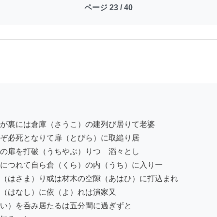
ページ 23 / 40
が裏には倉庫（さうこ）の建列び居りて老婆

ぞ必死となりて扉（とびら）に取縋り居

の扉を打破（うちやぶ）りつゝ滔々とし

につれて自ら倉（くら）の内（うち）に入り一

（はさま）り或は材木の空隙（あはひ）に打込まれ

（はなし）に依（よ）れは潰家又

い）を呑み居たるは五分間に過ぎずと
