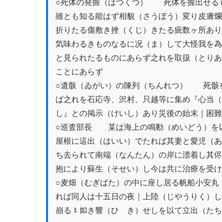
○死体の発握（はつくつ）　　死体を握出せる
雖とも知る能はず相貌（さうぼう）変り皮膚爛
折りたる傷敷き挫（くじ）きたる疵数ヶ所あり
気味わるきものなるに况（ま）して大怪我を為
と見られたるものにあらず之れを取扱（とりあ
ことにあらず

○遺骸（ゐがい）の陳列（ちんれつ）　　死骸
ば之れを石応寺、沢村、只越等に集め『心当（
し』との掲示（けいし）あり災後の始末｜困難
○巡査部長　　某は海上の鳴動（めいどう）を
屋根に這出（はいい）でたれば其妻と愛児（あ
ち去られて南端（なんたん）の岸に漂着し其侭
抱により蘇生（そせい）し今は共に治療を受け
○麦畑（むぎばた）の中に座し居る帆船小安丸
れば同人は十五日の夜｜上陸（じやうりく）し
崩る〻如き響（ひゞき）せしを以て立出（たち