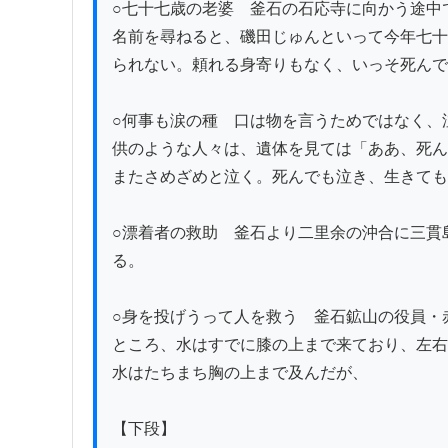
○七十七歳の老婆　釜石の石応寺に向かう途中
名前を尋ねると、磯田じゅんといって今年七十
られない。頼れる身寄りもなく、いっそ死んで
○何事も涙の種　口は物を言うためではなく、
供のような人々は、遺体を見ては「ああ、死ん
またさめざめと泣く。死んでも泣き、生きても
○漂着者の救助　釜石より二里余の沖合に三貫
る。

○身を投げうって人を救う　釜石鉱山の役員・
ところ、水はすでに膝の上まで来ており、左右
水はたちまち胸の上まで及んだが、

【下段】
