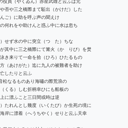
の役員（やくゐん）赤星武雄と云ふは元

や否や三之橋際まて駈出（かけだ）した

んご）に助を呼ぶ声の聞えけ

の何れをや助けんと惑ふ中に水は忽ち

）せず水の中に突立（つゝた）ちな

が其中に三之橋際にて篝火（かゞりび）を焚

泳き来りて一命を拾（ひろ）ひたるもの

方（あけがた）迄に九人の被難者を助け

亡したりと云ふ

音松なるものあり海嘯の際荒浪の

（くる）しむ折柄幸ひにも船板の

上に漂ふこと三日間或時は逆

）たれんとし幾度（いくたび）か生死の境に

海岸に漂着（へうちやく）せりと云ふ天幸
