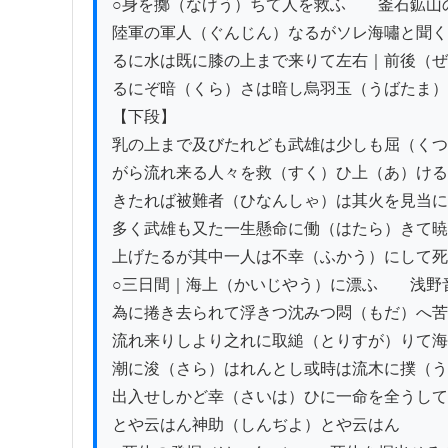
○身を擲（なげう）ちて人を救ふ　　釜石鉱山
陸軍の軍人（ぐんじん）なるがソレ海嘯と聞く
るに水は既に膝の上まで来りて左右｜前後（ぜ
るにぞ暗（くら）さは暗し烏羽玉（うばたま）
【下段】

乳の上まで及びたれども武雄は少しも屈（くつ
がら流れ来る人々を救（すく）ひ上（あ）ける
きたれば被難者（ひなんしゃ）は其火を見当に
多く武雄も又た一生懸命に働（はたら）きて暁
上げたるが其中一人は不幸（ふかう）にして死
○三日間｜海上（かいじやう）に漂ふ　　浅野
為に捲き去られて浮きつ沈みつ悶（もだ）へ苦
流れ来りしより之れに取縋（とりすが）りて海
潮に浚（さら）はれんとし或時は流木に撲（う
出入せしかど幸（さいは）ひに一命を全うして
とや云はん神助（しんぢよ）とや云はん
