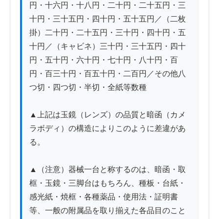
円・十六円・十八円・二十円・二十五円・三
十円・三十五円・四十円・五十五円／（二枚
掛）二十円・二十五円・三十円・四十円・五
十円／（キャビネ）三十円・三十五円・四十
円・五十円・六十円・七十円・八十円・百
円・百三十円・百五十円・二百円／その他八
つ切・四つ切・半切・全紙等数種

▲上記は玉鏡（レンズ）の品質と暗函（カメ
ラボディ）の構造によりこのように差違があ
る。

▲（注意）器械一台と称するのは、暗函・取
框・玉鏡・三脚台はもちろん、種板・台紙・
感光紙・焼框・各種薬品・使用法・証明書
等、一般の附属品を取り揃えた各品目のこと