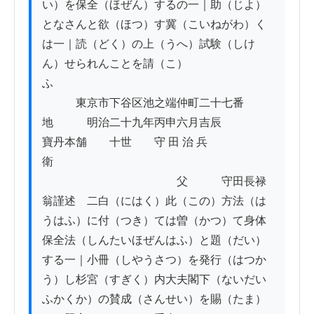
い）を保全（ほぜん）するの一｜助（じよ）
となさんと欲（ほつ）す冀（こいねがわ）く
は一｜読（どく）の上（うへ）試験（しけ
ん）せられんことを請（こ）
ふ　　　　　　　　　　　　　　　　　　　
　　　東京市下谷区池之端仲町二十七番
地　　　明治二十九年丙申六月吉辰　　　　
寶丹本舗　　十世　　守 田 治 兵 
衛　　　　　　　　　　　　　　　　　　　
　　　　　　　　　　　　父　　　守田長禄
翁謹述　二白（にはく）此（この）方法（は
うはふ）に付（つき）ては曽（かつ）て身体
保全法（しんたいほぜんはふ）と題（だい）
する一｜小冊（しやうさつ）を発行（はつか
う）し杉宮（すぎく）内大夫閣下（ないだい
ふかくか）の賛成（さんせい）を賜（たま）