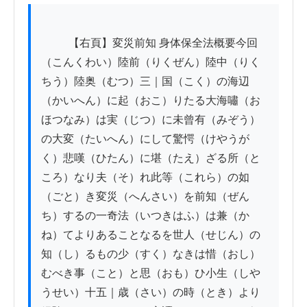
          【右頁】変災前知 身体保全法概要今回
（こんくわい）陸前（りくぜん）陸中（りく
ちう）陸奥（むつ）三｜国（こく）の海辺
（かいへん）に起（おこ）りたる大海嘯（お
ほつなみ）は実（じつ）に未曾有（みぞう）
の大変（たいへん）にして驚愕（けやうが
く）悲嘆（ひたん）に堪（たえ）ざる所（と
ころ）なり夫（そ）れ此等（これら）の如
（ごと）き変災（へんさい）を前知（ぜん
ち）するの一奇法（いつきはふ）は兼（か
ね）てよりあることなるを世人（せじん）の
知（し）るもの少（すく）なきは惜（おし）
むべき事（こと）と思（おも）ひ小生（しや
うせい）十五｜歳（さい）の時（とき）より