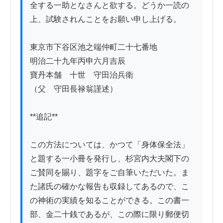
全する一助となさんと欲する。どうか一読の
上、試験されんことをお願い申し上げる。

東京市下谷区池之端仲町二十七番地

明治二十九年丙申六月吉辰

寶丹本舗　十世　守田治兵衛

（父　守田長禄翁謹述）

**追記**

この方法については、かつて「身体保全法」
と題する一小冊を発行し、杉宮内大夫閣下の
ご賛同を賜り、題字をご自筆いただいた。ま
た諸氏の確かな報告も収録してあるので、こ
の神術の実績を知ることができる。この書一
部、金二十銭であるが、この際に限り郵便切