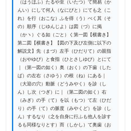
（はうほふ）たるや至（いたつ）て簡易（か
んい）にして何人（なにびと）にても之（こ
れ）を行（おこな）ふを得（う）べく其（そ
の）順序（じゆんじよ）は図（づ）に掲
（かヽ）ぐる如（ごと）く第一図【横書き】
第二図【横書き】【図の下及び左側に以下の
解説文】先（まづ）左手（ひだりて）の親指
（おやゆび）と食指（ひとさしゆび）とにて
｜（第一図の如く）奥（おく）の下歯（した
ば）の左右（さゆう）の根（ね）にある｜
（大迎の穴）動脈（どうみやく）を診（し
ん）し次（つぎ）に｜（第二図の如く）右
（みぎ）の手（て）を以（もつ）て左（ひだ
り）の手（て）の脈度（みやくど）を診（し
ん）するなり（之を自身に行ふも他人を診す
るも同様なりとす）而（しかし）て奥歯（お