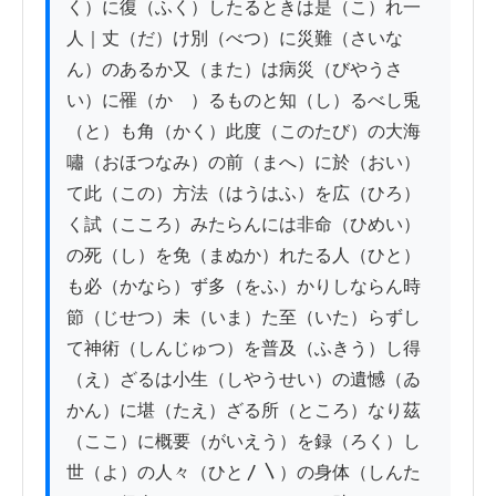
く）に復（ふく）したるときは是（こ）れ一
人｜丈（だ）け別（べつ）に災難（さいな
ん）のあるか又（また）は病災（びやうさ
い）に罹（かゝ）るものと知（し）るべし兎
（と）も角（かく）此度（このたび）の大海
嘯（おほつなみ）の前（まへ）に於（おい）
て此（この）方法（はうはふ）を広（ひろ）
く試（こころ）みたらんには非命（ひめい）
の死（し）を免（まぬか）れたる人（ひと）
も必（かなら）ず多（をふ）かりしならん時
節（じせつ）未（いま）た至（いた）らずし
て神術（しんじゅつ）を普及（ふきう）し得
（え）ざるは小生（しやうせい）の遺憾（ゐ
かん）に堪（たえ）ざる所（ところ）なり茲
（ここ）に概要（がいえう）を録（ろく）し
世（よ）の人々（ひと〳〵）の身体（しんた