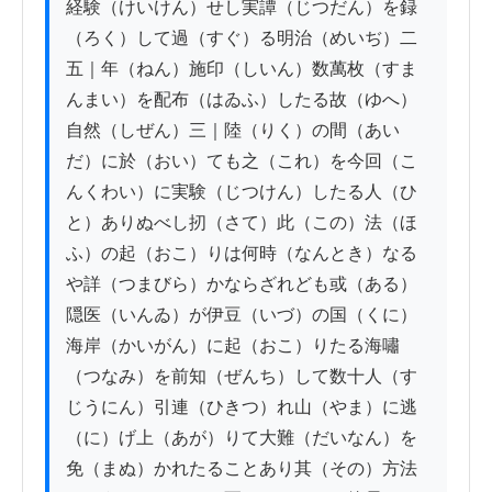
経験（けいけん）せし実譚（じつだん）を録
（ろく）して過（すぐ）る明治（めいぢ）二
五｜年（ねん）施印（しいん）数萬枚（すま
んまい）を配布（はゐふ）したる故（ゆへ）
自然（しぜん）三｜陸（りく）の間（あい
だ）に於（おい）ても之（これ）を今回（こ
んくわい）に実験（じつけん）したる人（ひ
と）ありぬべし扨（さて）此（この）法（ほ
ふ）の起（おこ）りは何時（なんとき）なる
や詳（つまびら）かならざれども或（ある）
隠医（いんゐ）が伊豆（いづ）の国（くに）
海岸（かいがん）に起（おこ）りたる海嘯
（つなみ）を前知（ぜんち）して数十人（す
じうにん）引連（ひきつ）れ山（やま）に逃
（に）げ上（あが）りて大難（だいなん）を
免（まぬ）かれたることあり其（その）方法