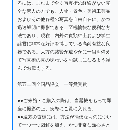
るには、これまで全く写真術の経験がない完
全な素人の方でも、人物・景色・美術工芸品
およびその他各種の写真を自由自在に、かつ
迅速鮮明に撮影できる、至極愉快な便利な方
法であり、現在、内外の貴顕紳士および学生
諸君に非常な好評を博している高尚有益な良
器である。大方の諸賢が速やかに一組を備え
て写真術の真の味わいをお試しになるよう謹
んでお伝えする。

第五二回全国品評会　一等賞受賞

●●ご来館・ご購入の際は、当器械をもって即
座に撮影の上、実際にご覧に入れる。

●●遠方の皆様には、方法が簡便なものについ
て一つ一つ図解を加え、かつ非常な熱心さと