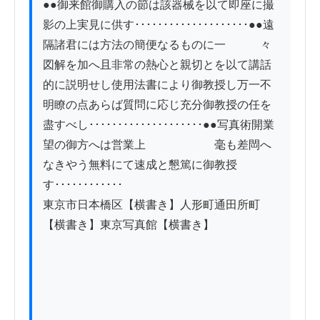
●●御来館御購入の節は該器械を以て即座に撮
影の上実見に供す････････････････････●●遠
隔諸君には方法の簡便なるものに一　　　々
図解を加へ且非常の熱心と親切とを以て講話
的に説明せし使用法書により御教授し万一不
明瞭の点あらば質問に応じ充分御教授の任を
盡すべし････････････････････●●写真術開業
望の御方へは営業上　　　　　　毫も差閊へ
なきやう無料にて速成と懇篤に御教授
す････････････

東京市日本橋区【横書き】人形町通田所町
【横書き】東京写真館【横書き】
