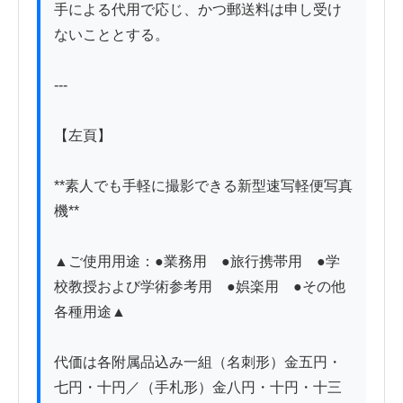
手による代用で応じ、かつ郵送料は申し受け
ないこととする。

---

【左頁】

**素人でも手軽に撮影できる新型速写軽便写真
機**

▲ご使用用途：●業務用　●旅行携帯用　●学
校教授および学術参考用　●娯楽用　●その他
各種用途▲

代価は各附属品込み一組（名刺形）金五円・
七円・十円／（手札形）金八円・十円・十三