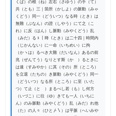
くば）の根（ね）左右（さゆう）の手（て）
共（とも）三｜箇所（かしよ）の脈動（みゃ
くどう）同一（どういつ）なる時（とき）は
無難（ぶなん）の證（しやう）にて之（こ
れ）に反（はん）し脈動（みやくどう）乱
（みだ）る〻｜時（とき）は二十四｜時間内
（じかんない）に一命（いちめい）に拘
（かヽは）るべき大難（だいなん）あるの前
兆（ぜんてう）なりとす斯（かゝ）るときに
は速（すみやか）に其（その）所（ところ）
を立退（たちの）き脈動（みやくどう）同一
（どういつ）なる所（ところ）に至（いた
つ）て止（とゞ）まるべし若（も）し何方
（いづこ）に往（ゆ）きても一人（いちに
ん）のみ脈動（みやくどう）乱（みだ）れ他
（た）の人々（ひと〴〵）は平脈（へいみや