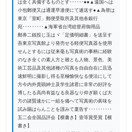
は全く具備するものとす･･････●●▲遠国へは
小包郵便又は通運早達便にて逓送す●▲為替は
東京「室町」郵便受取所及其他各銀行
宛･････････▲海軍省台湾総督府御用品

郵券二銭投じ玉はヾ「定価明細書」を送呈す

吾東京写真館より発売せる軽便写真器を使用
せんとするには従来毫も写真術の事柄に経験
のなき全くの素人方と雖とも人物、景色、美
術工芸品及其他諸種の写真を自由自在に且迅
速鮮明に撮影し得る至極愉快なる便法にして
方今内外貴顕紳士及学生諸君に非常の好評を
博したる高尚有益なる良器なり仰ぎ願くば大
方の諸賢速かに一組を備へて写真術の眞味を
試み賜はらんことを謹みて稟告す･･････････

五二会全国品評会【横書き】壹等賞受賞【横
書き】
