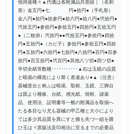
他用途種々▲代価は各附属品共壹組｜（名刺
形）金五円●七　　　　円●拾円●（手札形）
金八円●拾円●拾参円●拾六円●拾八円●弐拾円●
弐拾五円●参拾円●参拾五円●四拾円●五拾五円
●（二枚掛）弐拾円●●弐拾五円●参拾円●四拾
円●五拾円●（カピ子）参拾円●参拾五円●四拾
円●五拾円●六拾円●七拾円●八拾円●百円●百参
拾円●百五拾円●弐百円●其他八ツ切●四ツ切●
半切全紙等数種･･･････････▲右は玉鏡の品質
と暗函の構造により斯く差違あり●▲（注意）
器械壹台と称ふは暗函、取框、玉鏡、三脚台
は固より種板、台紙、感光紙、焼框、諸薬
品、使用法、証明書等一般の附属品を取揃へ
たる各目なり尤も器械の甲乙種と大小により
ては多少其品質を異にすと雖も先づ一組を購
ひ玉はヾ原版法及印画法に至るまでの必要品