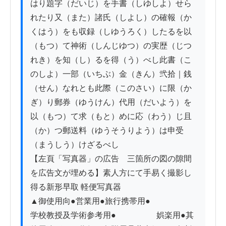
はり題字（だいじ）を手書（しゆしよ）せら
れたり又（また）諸氏（しよし）の確報（か
くはう）をも収録（しゆうろく）したるを以
（もつ）て神術（しんじゆつ）の実歴（じつ
れき）を知（し）るを得（う）べし此書（こ
のしよ）一部（いちぶ）金（きん）弐拾｜銭
（せん）なれとも此際（このさい）に限（か
ぎ）り郵券（ゆうけん）代用（だいよう）を
以（もつ）て求（もと）めに応（わう）じ且
（か）つ郵送料（ゆうそうりよう）は申受
（まうしう）けざるべし

【左頁「写真器」の広告　三箇所の図の隙間
を広告文が埋める】素人方にて手易く撮影し
得る新形早取 軽便写真器

▲御使用向●営業用●旅行携帯用●　　　　　
学校教授及学術参考用●　　　　　娯楽用●其