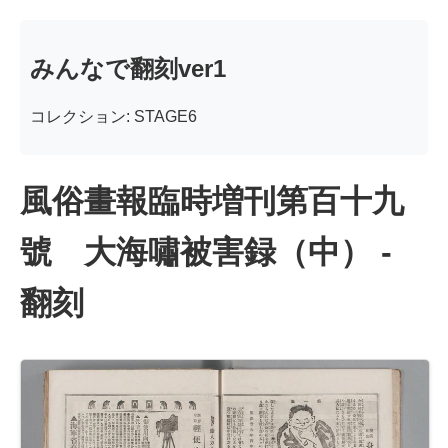
みんなで翻刻ver1
コレクション: STAGE6
風俗畫報臨時増刊第百十九
號 大海嘯被害録（中） -
翻刻