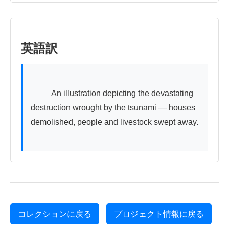
英語訳
          An illustration depicting the devastating 
destruction wrought by the tsunami — houses 
demolished, people and livestock swept away.

コレクションに戻る
プロジェクト情報に戻る