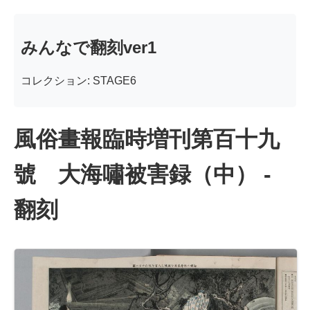
みんなで翻刻ver1
コレクション: STAGE6
風俗畫報臨時増刊第百十九
號 大海嘯被害録（中） -
翻刻