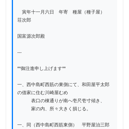
　寅年十一月六日　年寄　種屋（種子屋）　
荘次郎

国富源次郎殿

---

**御注進申し上げます**

一、西中島町西筋の東側にて、和田屋平太郎
の借家に住む川崎屋むめ

　　　表口の棟通りが南へ壱尺壱寸傾き、

　　　家の内、所々大きく損じる。

一、同（西中島町西筋東側）　平野屋治三郎
