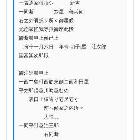
一表通家根損シ　　     新吉

一同断　　　　鈴屋　善兵衛

右之外裏損シ所々御座候

尤崩家怪我等無御座此段

御断奉申上候已上

　寅十一月六日　年寄種[子]屋　荘次郎

国富源次郎殿

御注進奉申上

一西中島町西筋東側ニ而和田屋

平太郎借屋川崎屋むめ

　　表口上棟通り壱尺壱寸

　　　　　南へ傾家之内所々

　　　　　大損し

一同平野屋治三郎

　　　　　右同断
