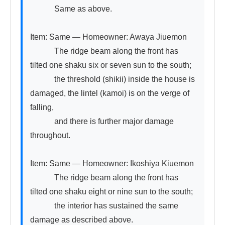
　　　Same as above.

Item: Same — Homeowner: Awaya Jiuemon

　　　The ridge beam along the front has 
tilted one shaku six or seven sun to the south;

　　　the threshold (shikii) inside the house is 
damaged, the lintel (kamoi) is on the verge of 
falling,

　　　and there is further major damage 
throughout.

Item: Same — Homeowner: Ikoshiya Kiuemon

　　　The ridge beam along the front has 
tilted one shaku eight or nine sun to the south;

　　　the interior has sustained the same 
damage as described above.
