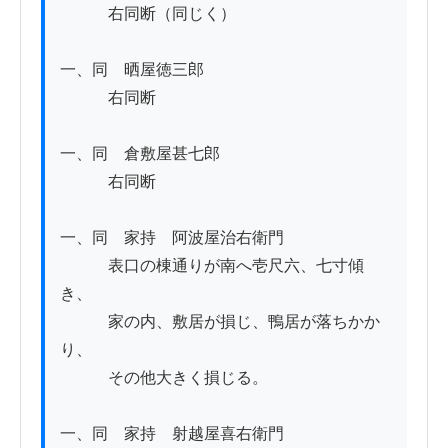
　　　右同断（同じく）

一、同　晒屋徳三郎

　　　右同断

一、同　倉敷屋甚七郎

　　　右同断

一、同　家持　阿波屋治右衛門

　　　表口の棟通りが南へ壱尺六、七寸傾
き、

　　　家の内、敷居が損じ、鴨居が落ちかか
り、

　　　その他大きく損じる。

一、同　家持　射越屋喜右衛門
