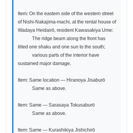
Item: On the eastern side of the western street 
of Nishi-Nakajima-machi, at the rental house of 
Wadaya Heidairō, resident Kawasakiya Ume:

　　　The ridge beam along the front has 
tilted one shaku and one sun to the south;

　　　various parts of the interior have 
sustained major damage.

Item: Same location — Hiranoya Jisaburō

　　　Same as above.

Item: Same — Sarasaya Tokusaburō

　　　Same as above.

Item: Same — Kurashikiya Jishichirō
