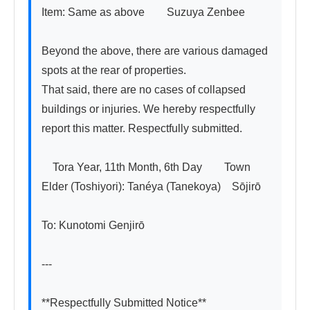
Item: Same as above　　Suzuya Zenbee

Beyond the above, there are various damaged 
spots at the rear of properties.

That said, there are no cases of collapsed 
buildings or injuries. We hereby respectfully 
report this matter. Respectfully submitted.

　Tora Year, 11th Month, 6th Day　　Town 
Elder (Toshiyori): Tanéya (Tanekoya)　Sōjirō

To: Kunotomi Genjirō

---

**Respectfully Submitted Notice**
