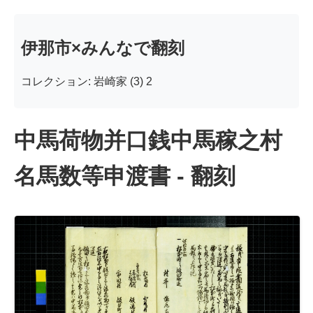
伊那市×みんなで翻刻
コレクション: 岩崎家 (3) 2
中馬荷物并口銭中馬稼之村
名馬数等申渡書 - 翻刻