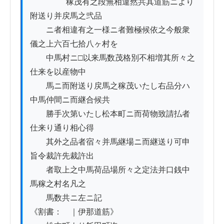
          　　稼茂有之段無相違然共其道筋ニより
附送り并戻馬之弐品

　　ニ者相違有之一様ニ者難極候依之今般衆
儀之上六百七拾八ヶ村を

　　中馬村ニ□以来馬数茂格別不相増其所々之
仕来を以産物中

　　馬ニ而附送り戻馬之稼茂いたし右品分ハ
中馬仲間ニ而継合候共

　　勝手次第いたし松本町ニ而荷物致請払者
仕来り通り相心得

　　其外之品者宿々并馬継場ニ而継送り可申
旨令裁許先裁許出

　　者取上之中馬荷品場所々之定法并口銭中
馬稼之村名凡之

　　馬数共ニ左ニ記

《割書：　｜伊那道筋》
