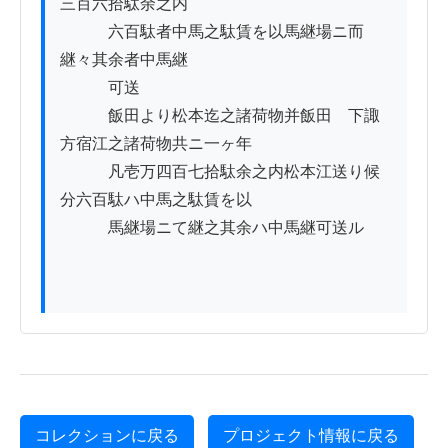
三百六拾駄余之内

　　　六百駄者中馬之駄賃を以馬継場ニ而
継々其余者中馬継

　　　可送

　　　飯田より松本迄之諸荷物并飯田ゟ下諏
方宿江之諸荷物共ニ一ヶ年

　　　凡壱万四百七拾駄余之内松本江送り候
分六百駄ハ中馬之駄賃を以

　　　馬継場ニて継之其余ハ中馬継可送ル

コレクションに戻る
プロジェクト情報に戻る