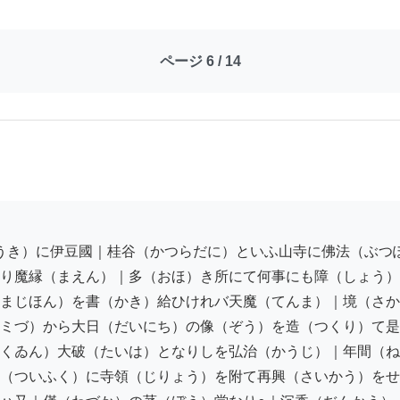
ページ 6 / 14
り魔縁（まえん）｜多（おほ）き所にて何事にも障（しょう）

まじほん）を書（かき）給ひけれバ天魔（てんま）｜境（さか
ミづ）から大日（だいにち）の像（ぞう）を造（つくり）て是
くゐん）大破（たいは）となりしを弘治（かうじ）｜年間（ね
（ついふく）に寺領（じりょう）を附て再興（さいかう）をせ