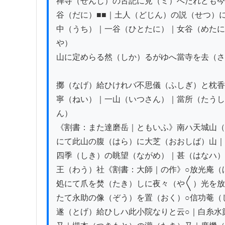
禅寺（ぜんじ）の古記に見（ミ）へたれども今
谷（だに）■■｜土人（どじん）の説（せつ）
中（うち）｜一谷（ひとたに）｜女谷（めたに
や）

山に定めらる然（しか）るがゆへ當寺を去（さ
擲（なげ）給ひけれバ不思儀（ふしぎ）と枕香
寧（ねい）｜一山（いつさん）｜當所（たうし
ん）

《割書：また達磨岳｜ともいふ》南ハ天城山（
にて此山の腹（はら）に大芝（おおしば）山｜
四季（しき）の眺望（ながめ）｜甚（はなハ）
王（わう）社《割書：大師｜の作》○放光庵（
処にて爪を焚（たき）しに夜々（や〱）光を放
たて永助の像（ぞう）を置（おく）○信功菴（
遂（とげ）給ひしハ此小院なりと云○｜白糸水