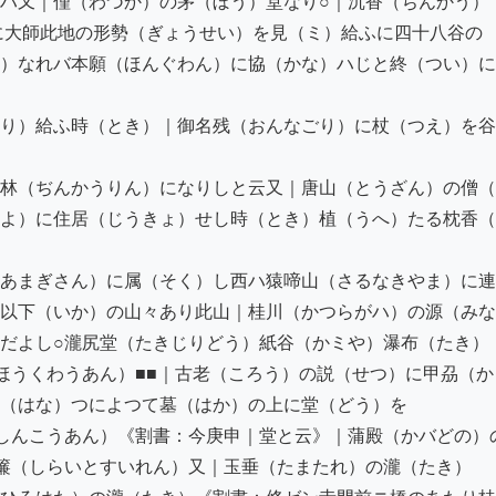
ハ又｜僅（わづか）の茅（ぼう）堂なり○｜沉香（ぢんかう）

に大師此地の形勢（ぎょうせい）を見（ミ）給ふに四十八谷の

）なれバ本願（ほんぐわん）に協（かな）ハじと終（つい）に
り）給ふ時（とき）｜御名残（おんなごり）に杖（つえ）を谷
林（ぢんかうりん）になりしと云又｜唐山（とうざん）の僧（
よ）に住居（じうきょ）せし時（とき）植（うへ）たる枕香（
あまぎさん）に属（そく）し西ハ猿啼山（さるなきやま）に連
以下（いか）の山々あり此山｜桂川（かつらがハ）の源（みな
だよし○瀧尻堂（たきじりどう）紙谷（かミや）瀑布（たき）《
ほうくわうあん）■■｜古老（ころう）の説（せつ）に甲刕（か
（はな）つによつて墓（はか）の上に堂（どう）を

しんこうあん）《割書：今庚申｜堂と云》｜蒲殿（かバどの）の
簾（しらいとすいれん）又｜玉垂（たまたれ）の瀧（たき）
