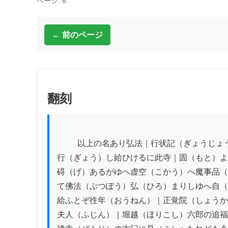
ページ: 6
← 前のページ
翻刻
          以上の名あり弘法｜行状記（ぎょうじょうき）に伊豆國｜桂谷（かつらだに）といふ山寺に佛法（ぶつぽう）修（しゅ）

行（ぎょう）し給ひけるに此寺｜固（もと）よ
碍（げ）あるがゆへ虚空（こかう）へ魔事品（
て佛法（ぶつぽう）弘（ひろ）まりしゆへ自（
給ふとぞ徃年（おうねん）｜正覚院（しょうか
夫人（ふじん）｜堀越（ほりこし）六郎の追福