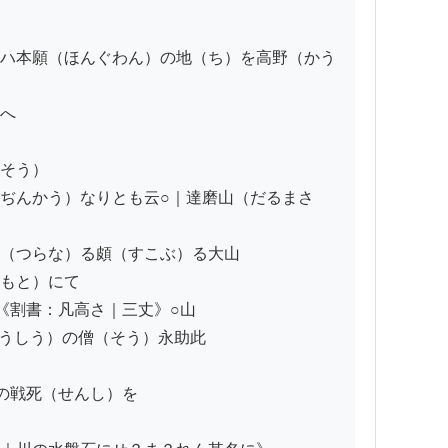
ハ本願（ほんぐわん）の地（ち）を高野（かう
へ

そう）

ぢんかう）なりとも云○｜達磨山（だるまさ
（つらな）る頗（すこぶ）る大山

もと）にて

割書：凡高さ｜三丈》○山

うしう）の僧（そう）永助此

戦死（せんし）を
