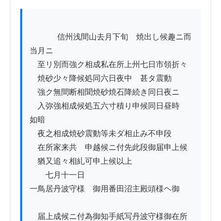
          　信州浅間山去月下旬ゟ焼出し候趣ニ而
当月ニ

　至リ別而強ク相成私在所上州七日市領折々

　焼砂少々降候処同六日夜中ゟ甚タ震動

　強ク無間断相聞焼砂焼石降続き同日夜ニ

　入弥強相成候処五六寸積り申候同日昼時ゟ
如暗

　夜之相成焼砂震動等未ダ相止み不申段

　在所家来共ゟ申越候ニ付先此段御届申上候

　猶又追々相糺可申上候以上

　　七月十一日

一鳥居丹波守様ゟ御用番田沼主殿頭様ヘ御

　届上成候ニ付為御知手紙写丹波守様御在所
