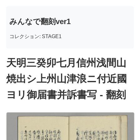
みんなで翻刻ver1
コレクション: STAGE1
天明三癸卯七月信州浅間山
焼出シ上州山津浪ニ付近國
ヨリ御届書并訴書写 - 翻刻