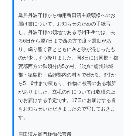
鳥居丹波守様から御用番田沼主殿頭様へのお
届け書について、お知らせのための手紙写
し。丹波守様の領地である野州壬生では、去
る6日から翌7日まで西の方で度々震動があ
り、鳴り響く音とともに灰と砂が混じったも
のが少しずつ降りました。同8日には同郡・都
賀郡西方の御領分内5か村、並びに総州結城
郡・猿島郡・葛飾郡内の村々で砂が2、3寸か
ら5、6寸まで積もり、作物に被害のある場所
がありました。立毛の件については収穫の上
でお届けする予定です。17日にお届けする旨
をお知らせいただきましたので写しておきま
す。

原田清左衛門様御代官所
