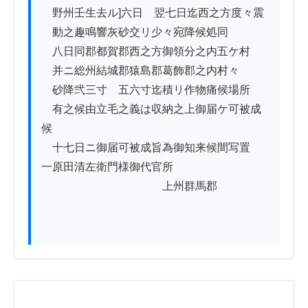
　野州壬生去ル]六日ゟ翌七日迄西之方度々震

　動之趣鳴響灰砂交リ少々宛降候処同

　八日同郡都賀郡西之方御領分之内五ケ村

　并ニ総州結城郡猿島郡葛飾郡之内村々

　砂降弐三寸ゟ五六寸迄積リ作物痛候場所

　有之候由立毛之義は収納之上御届ケ可被成
候

　十七日ニ御届可被成旨為御知来候間写置

一原田清左衛門様御代官所

　　　　　　　　　　　上州群馬郡
