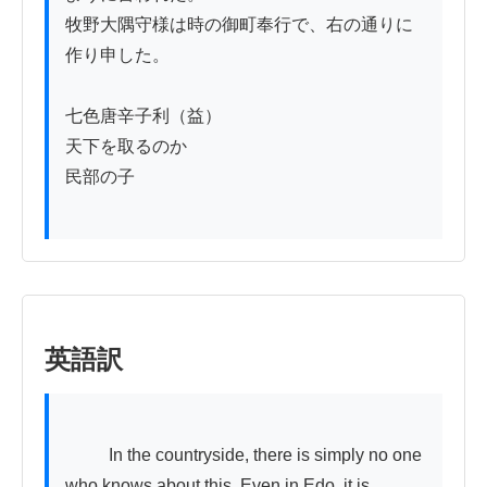
牧野大隅守様は時の御町奉行で、右の通りに
作り申した。

七色唐辛子利（益）

天下を取るのか

民部の子

英語訳
          In the countryside, there is simply no one 
who knows about this. Even in Edo, it is 