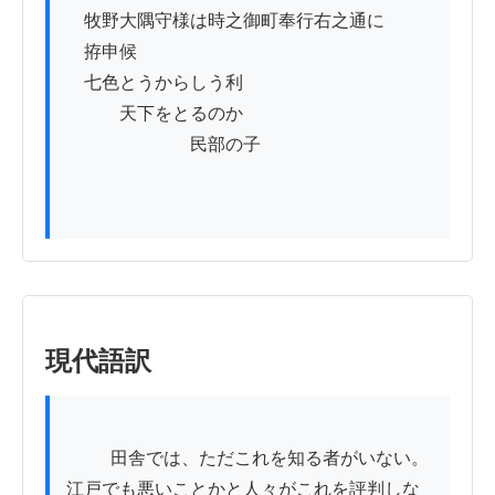
　牧野大隅守様は時之御町奉行右之通に

　拵申候

　七色とうからしう利

　　　天下をとるのか

　　　　　　　民部の子

現代語訳
          田舎では、ただこれを知る者がいない。
江戸でも悪いことかと人々がこれを評判しな