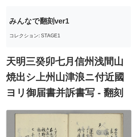
みんなで翻刻ver1
コレクション: STAGE1
天明三癸卯七月信州浅間山
焼出シ上州山津浪ニ付近國
ヨリ御届書并訴書写 - 翻刻