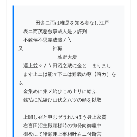
          　田舎ニ而は唯是を知る者なし江戸

　表ニ而茂悪敷事哉人是ヲ評判

　不致候不思義成哉〳〵

又　　　　　　神職

　　　　　　　　薪野大炭

　運上並々〳〵田沼之蔵に金とゝまりまし

　ます上ニは能々下ニは難義の尊【噂カ）を
以

　金集めに集メ給ひこめ上リに給ふ

　銭払に払給ひ山伏之八ツの頭を以取

　上聞し召と申むゼうれいほう身上家質

　右言田沼主殿頭様時の御発向御座中

　御役にて諸願運上事相叶右ニ付斯言
