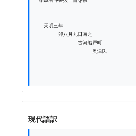
　相成者斗書抜一冊を撰

　　天明三年

　　　　　卯八月九日写之

　　　　　　　　　古河船戸町

　　　　　　　　　　　　奥津氏

現代語訳