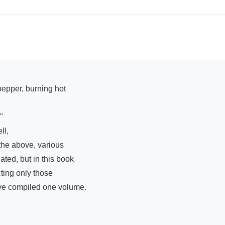


l,

he above, various

ed, but in this book

ting only those

have compiled one volume.
