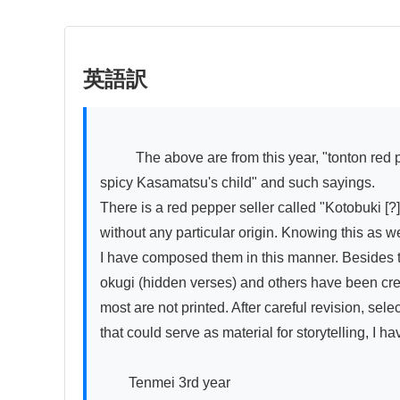
英語訳
          The above are from this year, "tonton red pepper, burning hot

spicy Kasamatsu's child" and such sayings.

There is a red pepper seller called "Kotobuki [?]"
without any particular origin. Knowing this as wel
I have composed them in this manner. Besides t
okugi (hidden verses) and others have been creat
most are not printed. After careful revision, selec
that could serve as material for storytelling, I 
　　Tenmei 3rd year
