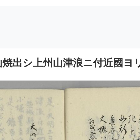
焼出シ上州山津浪ニ付近國ヨリ御