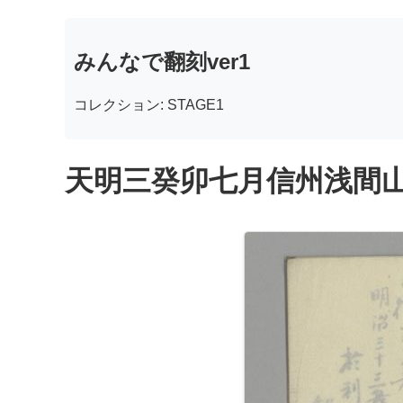
みんなで翻刻ver1
コレクション: STAGE1
天明三癸卯七月信州浅間山