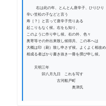
          右は此の年、とんとん唐辛子、ひりひり

辛い笠松の子などと言う

寿［？］と言って唐辛子売りある

起こりもなく候。右をも知り、

このように作り申し候。右の外、色々

奥寄等その外出来致し候得共、この本へは

大概は印（刷）致し申さず候。よくよく相改め
相成る者ばかり書き抜き一冊を撰び申し候。

　　天明三年

　　　　卯八月九日　これを写す

　　　　　　　　古河船戸町

　　　　　　　　　　　　奥津氏
