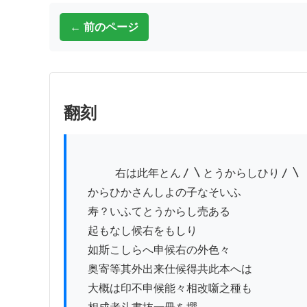
← 前のページ
翻刻
          　右は此年とん〳〵とうからしひり〳〵

　からひかさんしよの子なそいふ

　寿？いふてとうからし売ある

　起もなし候右をもしり

　如斯こしらへ申候右の外色々

　奥寄等其外出来仕候得共此本へは

　大概は印不申候能々相改噺之種も
