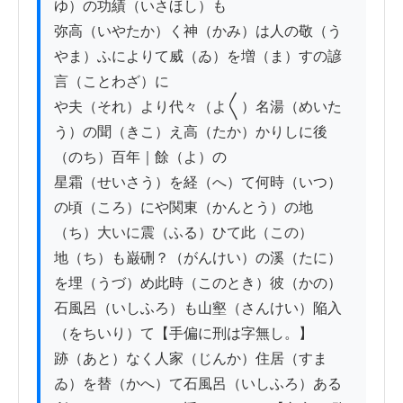
ゆ）の功績（いさほし）も

弥高（いやたか）く神（かみ）は人の敬（う
やま）ふによりて威（ゐ）を増（ま）すの諺
言（ことわざ）に

や夫（それ）より代々（よ〱）名湯（めいた
う）の聞（きこ）え高（たか）かりしに後
（のち）百年｜餘（よ）の

星霜（せいさう）を経（へ）て何時（いつ）
の頃（ころ）にや関東（かんとう）の地
（ち）大いに震（ふる）ひて此（この）

地（ち）も巌硎？（がんけい）の溪（たに）
を埋（うづ）め此時（このとき）彼（かの）
石風呂（いしふろ）も山壑（さんけい）陥入
（をちいり）て【手偏に刑は字無し。】

跡（あと）なく人家（じんか）住居（すま
ゐ）を替（かへ）て石風呂（いしふろ）ある