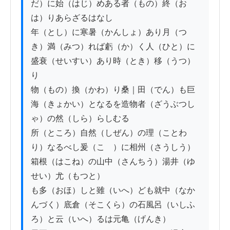
だ）に始（はじ）めある者（もの）終（お
は）りあらざるはなし

年（とし）に寒暑（かんしょ）あり月（つ
き）満（みつ）れば虧（か）く人（ひと）に
盛衰（せいすい）あり時（とき）移（うつ）
り

物（もの）換（かわ）り桑｜田（でん）も巨
海（きょかい）となるを造物者（ざうぶつし
ゃ）の然（しら）らしむる

所（ところ）自然（しぜん）の理（ことわ
り）なるべし爰（こゝ）に相州（さうしう）
箱根（はこね）の山中（さんちう）湯井（ゆ
せい）尤（もつと）

も多（おほ）しと雖（いへ）ども就中（なか
んづく）底倉（そこくら）の石風呂（いしふ
ろ）と云（いへ）るは元亀（げんき）
