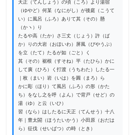
天正（てんしょう）の頃（ころ）より湯宿
（ゆやど）何某（なにがし）が後庭（こうて
い）に風呂（ふろ）ありて其（その）懸
（かヽ）り

たるや高（たか）さ三丈（じょう）許（ば
か）りの大岩（おほいわ）屏風（びやうぶ）
を立（たて）たるが如（ごと）く

其（その）裾根（すそね）平（たひら）かに
して廣（ひろ）く打渡（うちわた）したる一
｜枚（まい）岩（いは）を圓（まろ）ら

かに彫（ほり）て風呂（ふろ）の形（かた
ち）をなし之を呼（よん）で背戸（せど）の
湯（ゆ）と云（いひ）

習（なら）はしたるに天正（てんせう）十八
年｜豊太閤（ほうたいかう）小田原（おだは
ら）征伐（せいばつ）の時（とき）
