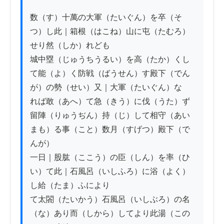
数（す）十萬の大軍（たいぐん）を卒（そ
つ）し此｜箱根（はこね）山に屯（たむろ）
せり然（しか）れども

城中塁（じゅうちうるい）を高（たか）くし
て能（よ）く防戦（ばうせん）す殿下（でん
が）の勢（せい）又｜大軍（たいぐん）な

れば敢（あへ）て急（きう）に伐（うた）ず
留陣（りゅうぢん）持（じ）して相守（あい
まも）る事（こと）数月（すげつ）殿下（で
んが）

一日｜股肱（ここう）の臣（しん）を率（ひ
い）て此｜石風呂（いしふろ）に浴（よく）
し給（たま）ふにより

て太閤（たいかう）石風呂（いしぶろ）の名
（な）あり而（しから）してより此湯（この