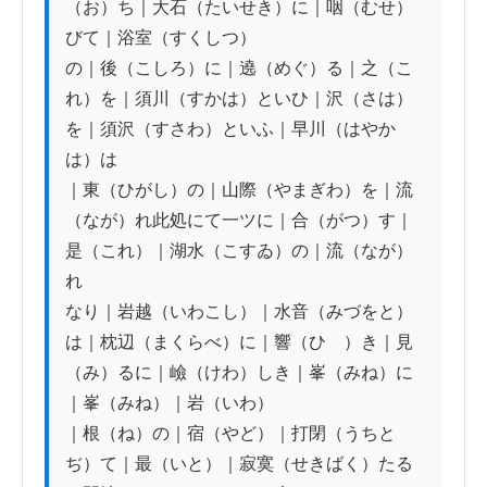
（お）ち｜大石（たいせき）に｜咽（むせ）
びて｜浴室（すくしつ）

の｜後（こしろ）に｜遶（めぐ）る｜之（こ
れ）を｜須川（すかは）といひ｜沢（さは）
を｜須沢（すさわ）といふ｜早川（はやか
は）は

｜東（ひがし）の｜山際（やまぎわ）を｜流
（なが）れ此処にて一ツに｜合（がつ）す｜
是（これ）｜湖水（こすゐ）の｜流（なが）
れ

なり｜岩越（いわこし）｜水音（みづをと）
は｜枕辺（まくらべ）に｜響（ひゞ）き｜見
（み）るに｜嶮（けわ）しき｜峯（みね）に
｜峯（みね）｜岩（いわ）

｜根（ね）の｜宿（やど）｜打閉（うちと
ぢ）て｜最（いと）｜寂寞（せきばく）たる