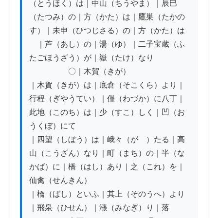
（とうほく）は｜中山（ちうやま）｜辰巳
（たつみ）の｜方（かた）は｜鷹巣（たかの
す）｜未申（ひつじさる）の｜方（かた）は

　｜芦（あし）の｜湯（ゆ）｜二子宝蔵（ふ
たごほうざう）が｜嶽（たけ）なり

　　　　　〇｜木賀（きが）

｜木賀（きが）は｜底倉（そこくら）より｜
行程（ぎやうてい）｜僅（わづか）に八丁｜
此地（このち）は｜少（すこ）しく｜凹（お
うくぼ）にて

｜四望（しぼう）は｜峨々（がゝ）たる｜高
山（こうざん）なり｜町（まち）の｜半（な
かば）に｜橋（はし）あり｜之（これ）を｜
仙禽（せんきん）

｜橋（ばし）といふ｜其上（そのうへ）より
｜飛泉（ひせん）｜漲（みなぎ）り｜落