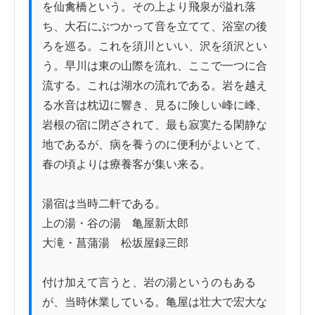
を仙禽橋という。その上より飛泉が溢れ落
ち、大石にぶつかって音を立てて、浴室の後
ろを巡る。これを須川といい、沢を須沢とい
う。早川は東の山際を流れ、ここで一つに合
流する。これは湖水の流れである。岩を越え
る水音は枕辺に響き、見るに険しい峰に峰、
岩根の宿に閉ざされて、最も寂寞たる閑静な
地であるが、病を養うのに便利がよいとて、
春の頃よりは療養客が集い来る。

湯宿は当時二軒である。

上の湯・谷の湯　亀屋新太郎

大滝・菖蒲湯　松坂屋録三郎

付け加えて言うと、岩の湯というのもある
が、当時休業している。亀屋は壮大で宏大な