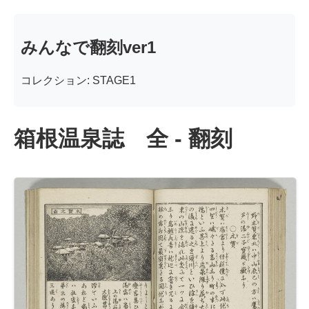
みんなで翻刻ver1
コレクション: STAGE1
箱根温泉誌 全 - 翻刻