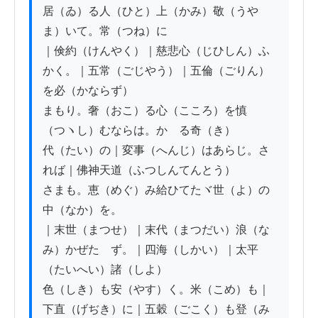
居（ゐ）る人（ひと）上（かみ）敬（うや
ま）いて。常（つね）に

｜倹約（けんやく）｜慈悲心（じひしん）ふ
かく。｜五常（ごじやう）｜五倫（ごりん）
を必（かならず）

まもり。奢（おこ）る心（こころ）を慎
（つヽし）むならは。かゝる奇（き）

代（たい）の｜変事（へんじ）はあらじ。さ
れば｜佛神天道（ふつしんてんとう）

さまも。恵（めぐ）み給ひてたヾ世（よ）の
中（なか）を。

｜末世（まつせ）｜末代（まつだい）浪（な
み）かぜたゝず。｜四海（しかい）｜太平
（たいへい）諸（しよ）

色（しき）も安（やす）く。米（こめ）も｜
下直（げぢき）に｜五穀（ごこく）も登（み