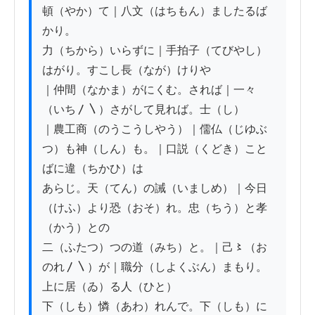
頓（やか）て｜八文（はちもん）ましたるば
かり。

力（ちから）いらずに｜手拍子（てびやし）
はがり。すこし長（なが）けりや

｜仲間（なかま）がにくむ。されば｜一々
（いち〳〵）さがして見れば。士（し）

｜農工商（のうこうしやう）｜儒仏（じゆぶ
つ）も神（しん）も。｜口説（くどき）こと
ばに違（ちかひ）は

あらじ。天（てん）の誡（いましめ）｜今日
（けふ）より恐（おそ）れ。忠（ちう）と孝
（かう）との

二（ふたつ）つの道（みち）と。｜己〻（お
のれ〳〵）が｜職分（しよくぶん）まもり。
上に居（ゐ）る人（ひと）

下（しも）憐（あわ）れんで。下（しも）に