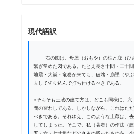
現代語訳
          右の図は、母屋（おもや）の柱と庇（ひさし）の柱とに貫（ぬき）を差し通し、込み栓（こみせん）を打ち込んで、庇が分離しないようにしっかりと
繋ぎ留めた図である。たとえ長さ十間・二十間
地震・大嵐・竜巻が来ても、破壊・崩墜（やぶ
夫して切り込んで打ち付けるべきである。

○そもそも土蔵の建て方は、どこも同様に、六
間の習わしである。しかしながら、これはただ
べきである。それゆえ、このような土蔵は、去
してしまった。そこで、私（著者）の作法（建
五・六・七寸角などの丸みの残ったものを、少