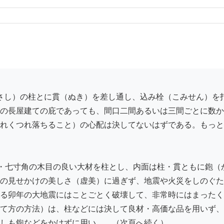
の長屋建ての庇であっても、間口二間あるいは三間ごとに数か
れくつれ落ちること）の心配は決してないはずである。もっと
・七寸角の木目の良い大材を柱とし、内面は柱・貫ともに鉋（
の見せかけの美しさ（虚美）に過ぎず、地震や火災をしのぐた
る卯年の大地震にはことごとく破壊して、非常時にはまったく
て方の方法）は、柱などには決して良材・高価な品を用いず、
しも鉋などをかけずに用い……（次頁へ続く）
