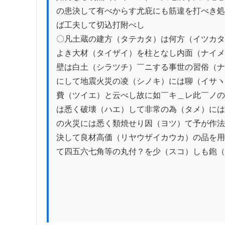
の患決して有べからす尤庇にも筋違を打べき処
ば工夫して切込打附べし

〇凡土蔵の建方（タテカタ）は何方（イツカタ
よき大材（タイザイ）を柱となし内面（ナイメ
壁は白土（シラツチ）￣ニする事世の習俗（ナ
にして地震火災の凌（シノキ）には聊（イサヽ
費（ツイエ）と云べし故に如￣キ＿レ此￣ノの
は悉く破壊（ハエ）して非常の為（タメ）には
の火災には悉く類焼せり因（ヨツ）て予が作法
決して良材高価（リヤウザイカウカ）の品を用
て四五六七角等の丸付？を少（スコ）しも鉋（