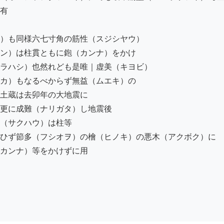
有

）も同様六七寸角の筋性（スジシヤウ）

ン）は柱貫ともに鉋（カンナ）をかけ

ラハシ）也然れども是唯｜虚美（キヨビ）

カ）もなるべからず無益（ムエキ）の

土蔵は去卯年の大地震に

更に成難（ナリガタ）し地震後

（サクハウ）は柱等

ひず節多（フシオヲ）の檜（ヒノキ）の悪木（アクボク）に

カンナ）等をかけずに用
