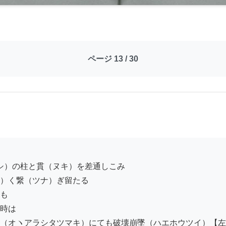
ページ 13 / 30
）く繋（ツナ）ぎ留たる

も

時は

（オヽアラシタツマキ）にても破壊崩墜（ハエホウツイ）【左