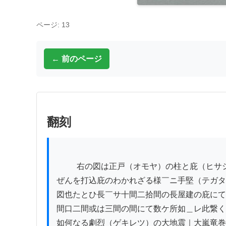
ページ: 13
← 前のページ
翻刻
          右の図は正戸（オモヤ）の柱と庇（ヒサシ）の柱と貫（ヌキ）を差通しこみ

ぜんを打込庇のわかれざる様￣ニ手堅（テガタ
図也たとひ長￣サ十間二拾間の長屋建の庇にて
間口二間或は三間の間にて数ケ所如＿レ此繋く
如何なる劇烈（ゲキレツ）の大地震｜大嵐竜巻