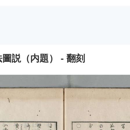
圖説（内題） - 翻刻