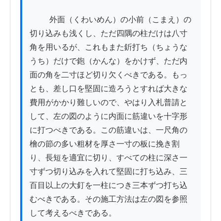
          外面（くわいめん）の小前（こまえ）の
切り込みも浅くし、ただ四隅の柱だけは八寸
角を用いるが、これもまた釿打ち（ちょうな
うち）だけで鉋（かんな）をかけず、ただ内
面の角を二寸ほど切り欠くべきである。もっ
とも、差し口を堅固に造ろうとすれば大きな
費用がかかり難しいので、やはり入札普請と
して、左の図のように内面に筋違いを十字形
に打つべきである。この筋違いは、一尺角の
檜の節の多い粗材を厚さ一寸の板に挽き割
り、長短を適宜に切り、すべての柱に深さ一
寸ずつ切り込みを入れて堅固に打ち込み、三
百目以上の大釘を一柱につき三本ずつ打ち込
むべきである。その施工方法は左の図を参照
して考えるべきである。
