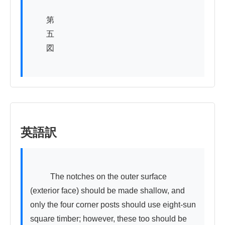
　　第

　　五

　　図

英語訳
          The notches on the outer surface 
(exterior face) should be made shallow, and 
only the four corner posts should use eight-sun 
square timber; however, these too should be 