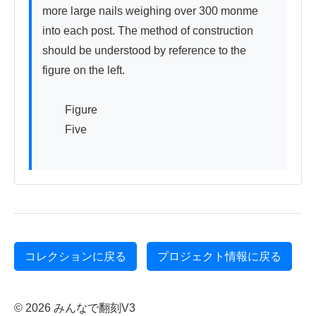
more large nails weighing over 300 monme 
into each post. The method of construction 
should be understood by reference to the 
figure on the left.

　　Figure

　　Five

コレクションに戻る
プロジェクト情報に戻る
© 2026 みんなで翻刻V3