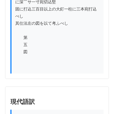
に深￣サ一寸宛切込堅

固に打込三百目以上の大釘一柱に三本宛打込
べし

其仕法左の図を以て考ふべし

　　第

　　五

　　図

現代語訳