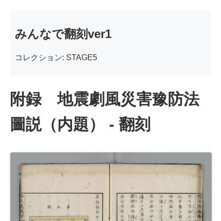
みんなで翻刻ver1
コレクション: STAGE5
附録 地震劇風災害豫防法
圖説（内題） - 翻刻