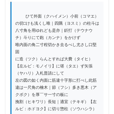
          ひて外面（クハイメン）小前（コマエ）
の切□けも浅くし唯｜四隅（ヨスミ）の柱斗は

八寸角を用ゆれども是亦｜釿打（テウナウ
チ）斗りにて鉋（カンナ）をかけず

唯内面の角二寸程切かき去るべし尤さし口堅
固

に造（ツク）らんとすれば大費（タイヒ）
【左ルビ：モノイリ】に堪（タエ）ず矢張
（ヤハリ）入札普請にして

左の図の如く内面に筋違十字形に打べし此筋

違は一尺角の檜木｜節（フシ）多き悪木（ア
クボク）を厚￣サ一寸の板に

挽割（ヒキワリ）長短｜適宜（テキギ）【左
ルビ：ホドヨク】に切り惣柱（ソウハシラ）