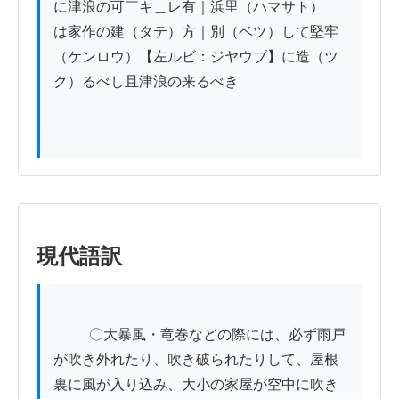
に津浪の可￣キ＿レ有｜浜里（ハマサト）

は家作の建（タテ）方｜別（ベツ）して堅牢
（ケンロウ）【左ルビ：ジヤウブ】に造（ツ
ク）るべし且津浪の来るべき

現代語訳
          〇大暴風・竜巻などの際には、必ず雨戸
が吹き外れたり、吹き破られたりして、屋根
裏に風が入り込み、大小の家屋が空中に吹き