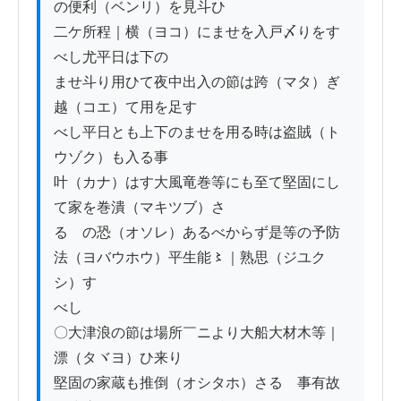
の便利（ベンリ）を見斗ひ

二ケ所程｜横（ヨコ）にませを入戸〆りをす
べし尤平日は下の

ませ斗り用ひて夜中出入の節は跨（マタ）ぎ
越（コエ）て用を足す

べし平日とも上下のませを用る時は盗賊（ト
ウゾク）も入る事

叶（カナ）はす大風竜巻等にも至て堅固にし
て家を巻潰（マキツブ）さ

るゝの恐（オソレ）あるべからず是等の予防
法（ヨバウホウ）平生能〻｜熟思（ジユク
シ）す

べし

〇大津浪の節は場所￣ニより大船大材木等｜
漂（タヾヨ）ひ来り

堅固の家蔵も推倒（オシタホ）さるゝ事有故