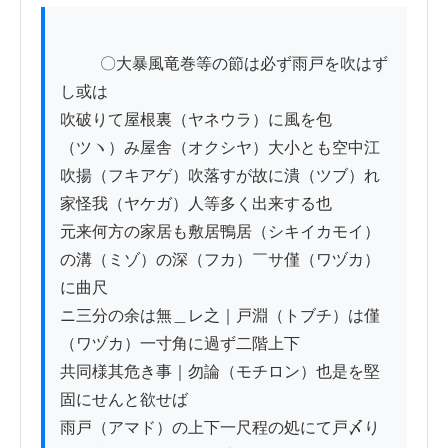
          〇大暴風竜巻等の節は必ず雨戸を吹はず
し或は

吹破りて屋根裏（ヤネウラ）に風を包
（ツヽ）み屋舎（オクシヤ）大小とも空中江

吹揚（フキアゲ）吹落すが故に潰（ツブ）れ
家怪我（ヤケガ）人等多く出来する也

元来何方の家居も敷居鴨居（シキイカモイ）
の溝（ミゾ）の深（フカ）￣サ僅（ワヅカ）
に曲尺

ニ三分の余は無＿レ之｜戸淵（トブチ）は僅
（ワヅカ）一寸角に過ず二階上下

共同様其危き事｜勿論（モチロン）也是を堅
固にせんと欲せば

雨戸（アマド）の上下一尺程の処にて戸〆り