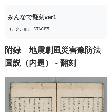
みんなで翻刻ver1
コレクション: STAGE5
附録 地震劇風災害豫防法
圖説（内題） - 翻刻