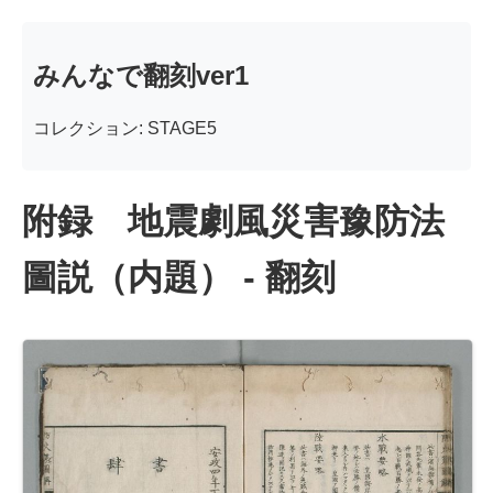
みんなで翻刻ver1
コレクション: STAGE5
附録 地震劇風災害豫防法
圖説（内題） - 翻刻