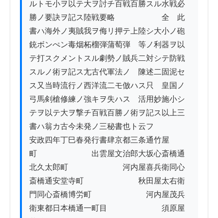
ルトモ小ヲ以テ大ヲ討チ百戦百勝スル水戦必
勝ノ要訣ヲ記ス陸戦要略　　　　　　全　此
書ハ海外ノ夷賊我ヲ侮リ押テ上陸シ大小ノ砲
銃ボンぺン毒烟柘榴弾蒲萄弾　等ノ利器ヲ以
テ打スクメントスル劇勢ノ賊兵二対シテ防戦
スルノ術ヲ記ス尢古代軍法ノ　陳述二固泥セ
ス又当時流行ノ西洋流二モ倣ハス只　皇国ノ
弓馬剣槍修練ノ強キヲ失ハス　活用妙施小シ
テヲ以テ大ヲ撃チ百戦百勝ノ術ヲ記ス以上三
書ハ翁カ古今未発ノ三秘書也ト云フ

安政四年丁巳春発行書肆京都三条通竹屋
町　　　　　　　出雲屋文治郎大坂心斎橋通
北久太郎町　　　　　　　河内屋喜兵衛同心
斎橋通安堂寺町　　　　　　　秋田屋太右衛
門同心斎橋博労町　　　　　　　河内屋茂兵
衛東都日本橋通一町目　　　　　　　須原屋