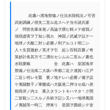
          　此書ハ濱海禦備ノ仕法水陸戦法ノ可否
武術調練ノ得失二至ル迄スへテ当今諸兵家
ノ　問答先輩未発ノ高論ヲ撰ヒ輯メテ彼我ノ
強弱虚実ヲ了知シ我カ　神国ノ武威ヲ以テ一
地球ノ大敵二対シ必勝ノ利アルコト明二シ
人々生質微妙ノ英才ヲ引　起シ百戦百勝ノ奇
策妙計各其方寸二湧出セシムル二至ルノ書也
水戦要略　　　　　　全　此書ハ　皇国海岸
禦備ノ仕法殊二大坂ハ帝都二近ク浦賀ハ江戸
二近シ何レモ緊　要ノ地ナレハ必勝ノ備ヲ設
ケ夷賊数千ノ軍艦或ハ大阪港二押ヨセ或ハ房
相両岸ノ内エ　乗入タラントキハマタ丶ク間
二皆殺シ二スルノ兵術ヲ記シ又ハ一地球萬国
ノ夷賊等一時二　押来リ　皇国ヲ囲繞シテ攻