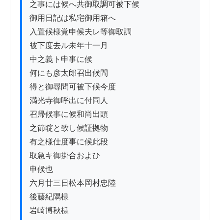
之事には候へ共御取調可被下候

御用日記は私宅御用箱へ

入置候様覚申候夫レ等御取調

被下度去ル未年十一月

中之義ト申事に候

何にも彦太郎召出候間

得と御尋問可被下候今度

満光寺御呼出に付同人

召帰候事に候和尚出頭

之節聢と致し候証拠物

有之様仕度事に候此段

取急キ御掛合およひ

申候也

六月廿三日松本岡村忠陸

後藤紀隅様

岩崎博秋様
