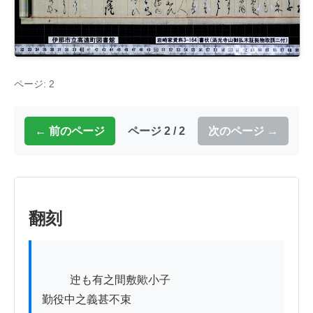
ページ: 2
← 前のページ
ページ 2 / 2
次のページ →
翻刻
          迚も有之間敷歟小子

勤役中之義甚不束
