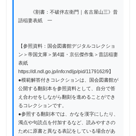
          《割書：不破伴左衛門｜名古屋山三》昔
語稲妻表紙　一

【参照資料：国会図書館デジタルコレクショ
ン＞帝国文庫＞第4篇・京伝傑作集＞昔話稲妻
表紙　
https://dl.ndl.go.jp/info:ndljp/pid/1179162/9】

●模範解答付きコレクションは、国会図書館が
公開する翻刻本を参照資料として、自分で答
え合わせをしながら翻刻を進めることができ
るコレクションです。

●参照する翻刻本では、かなを漢字にしたり、
濁点や句読点を付加するなど、読みやすさの
ために原書と異なる表記をしている場合があ