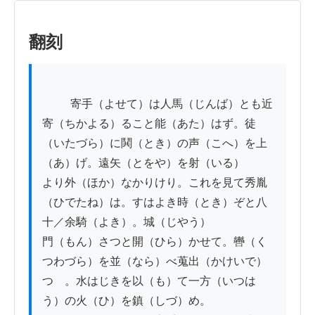
翻刻
          寄手（よせて）は人馬（じんば）とも近
寄（ちかよる）ること能（あた）はず。徒
（いたづら）に鬨（とき）の声（こへ）を上
（あ）げ。遠矢（とをや）を射（いる）

より外（ほか）なかりけり。これを見て秀胤
（ひでたね）は。すはよき時（とき）ぞと八
十／余騎（よき）。城（じやう）

門（もん）さつと開（ひら）かせて。轡（く
つわづら）を並（なら）べ蒐出（かけいで）
つゝ。水はじきを以（も）て一方（いつは
う）の火（ひ）を鎮（しづ）め。
