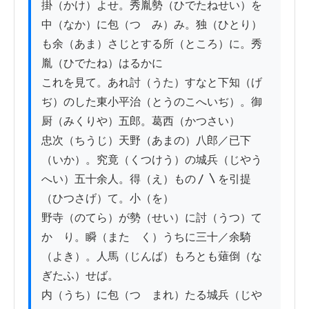
掛（かけ）よせ。秀胤勢（ひでたねせい）を
中（なか）に包（つゝみ）み。独（ひとり）
も余（あま）さじとする所（ところ）に。秀
胤（ひでたね）はるかに

これを見て。あれ討（うた）すなと下知（げ
ぢ）のした東小平治（とうのこへいぢ）。御
厨（みくりや）五郎。葛西（かつさい）

忠次（ちうじ）天野（あまの）八郎／已下
（いか）。究竟（くつけう）の城兵（じやう
へい）五十余人。得（え）もの〳〵を引提
（ひつさげ）て。小（を）

野寺（のてら）が勢（せい）に討（うつ）て
かゝり。瞬（またゝく）うちに三十／余騎
（よき）。人馬（じんば）もろとも薙倒（な
ぎたふ）せば。

内（うち）に包（つゝまれ）たる城兵（じや