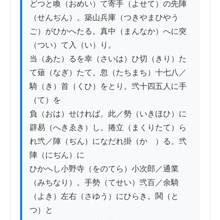
どつと喚（おめい）て寄手（よせて）の先陣
（せんぢん）。築山兵庫（つきやまひやう
ご）がひかへたる。真中（まんなか）へに突
（つい）て入（い）り。

当（あた）るを幸（さいは）ひ切（きり）た
て薙（なぎ）たて。忽（たちまち）十七八／
騎（き）首（くひ）をとり。弐十四五人に手
（て）を

負（おは）せければ。此／勢（いきほひ）に
辟易（へきゑき）し。捲立（まくりたて）ら
れ弐／陣（ぢん）になだれ掛（かゝ）る。弐
陣（にぢん）に

ひかへし小野寺（をのてら）小次郎／通業
（みちなり）。手勢（てせい）弐百／余騎
（よき）左右（さゆう）にひらき。鬨（と
つ）と
