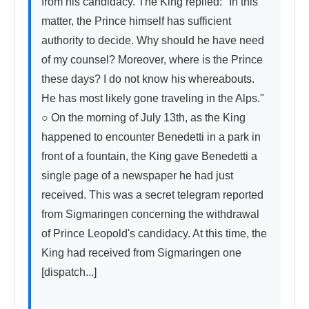
from his candidacy. The King replied: "In this 
matter, the Prince himself has sufficient 
authority to decide. Why should he have need 
of my counsel? Moreover, where is the Prince 
these days? I do not know his whereabouts. 
He has most likely gone traveling in the Alps." 
○ On the morning of July 13th, as the King 
happened to encounter Benedetti in a park in 
front of a fountain, the King gave Benedetti a 
single page of a newspaper he had just 
received. This was a secret telegram reported 
from Sigmaringen concerning the withdrawal 
of Prince Leopold's candidacy. At this time, the 
King had received from Sigmaringen one 
[dispatch...]
