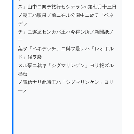
ス」山中ニ向テ旅行セシナラン○第七月十三日

ノ朝王ハ噴泉ノ前ニ在ル公園中ニ於テ「ベネ
デッ

チ」ニ邂逅センカバ王ハ今得シ所ノ新聞紙ノ
一

葉ヲ「ベネデッチ」ニ與フ是レハ「レオポル
ド」候ヲ廢

スル事ニ就キ「シグマリンゲン」ヨリ報ズル
秘密

ノ電信ナリ此時王ハ「シグマリンケン」ヨリ
一ノ
