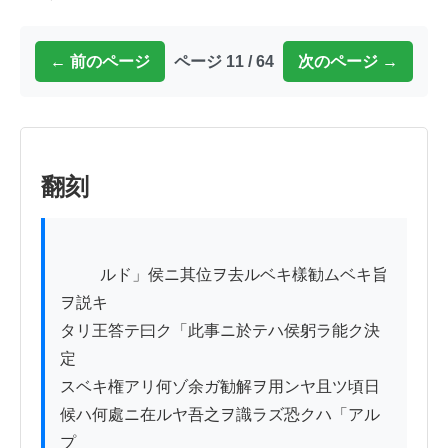
← 前のページ
ページ 11 / 64
次のページ →
翻刻
          ルド」侯ニ其位ヲ去ルベキ樣勧ムベキ旨
ヲ説キ

タリ王答テ曰ク「此事ニ於テハ侯躬ラ能ク決
定

スベキ権アリ何ゾ余ガ勧解ヲ用ンヤ且ツ頃日

候ハ何處ニ在ルヤ吾之ヲ識ラズ恐クハ「アル
プ
