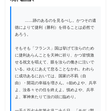
          ……跡のあるのを見るべし。かつその遺
徳によりて捷利（勝利）を得ることは必然で
あろう。

そもそも「フランス」国は挙げて汝らのため
に捷利あらんことを天神に祈り、かつ皆憤激
せる祝文を唱えて、眼を汝らの働きに注いで
いる。ゆえにあえて怠ることなかれ。われら
に成功あるにおいては、国家の不羁（自
由）・開花の幸福を増さん。○励めよや、兵卒
よ、汝各々その任を終えよ。慎めよや、兵卒
よ、軍神来たりて汝の頭に臨めり。

一千八百七十年第七月二十八日、「モデ（黙