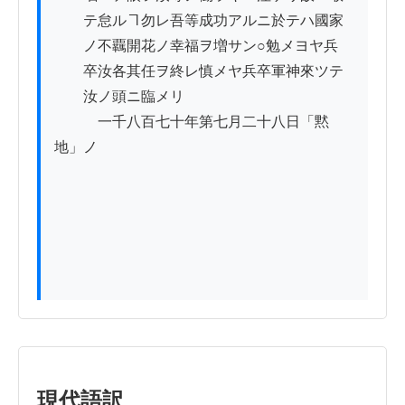
　　テ怠ルヿ勿レ吾等成功アルニ於テハ國家

　　ノ不覊開花ノ幸福ヲ増サン○勉メヨヤ兵

　　卒汝各其任ヲ終レ慎メヤ兵卒軍神來ツテ

　　汝ノ頭ニ臨メリ

　　　一千八百七十年第七月二十八日「黙
地」ノ

現代語訳