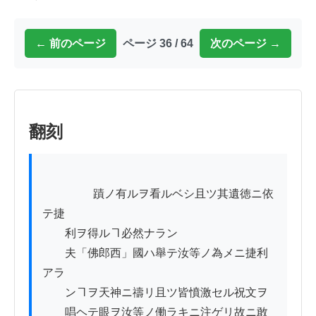
← 前のページ
ページ 36 / 64
次のページ →
翻刻
          　　蹟ノ有ルヲ看ルベシ且ツ其遺徳ニ依
テ捷

　　利ヲ得ルヿ必然ナラン

　　夫「佛郎西」國ハ舉テ汝等ノ為メニ捷利
アラ

　　ンヿヲ天神ニ禱リ且ツ皆憤激セル祝文ヲ

　　唱ヘテ眼ヲ汝等ノ働ラキニ注ゲリ故ニ敢
