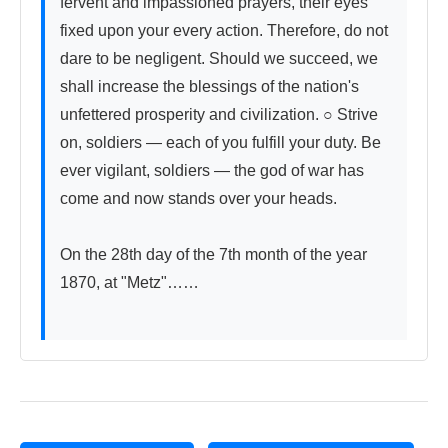
fervent and impassioned prayers, their eyes 
fixed upon your every action. Therefore, do not 
dare to be negligent. Should we succeed, we 
shall increase the blessings of the nation's 
unfettered prosperity and civilization. ○ Strive 
on, soldiers — each of you fulfill your duty. Be 
ever vigilant, soldiers — the god of war has 
come and now stands over your heads.

On the 28th day of the 7th month of the year 
1870, at "Metz"……
